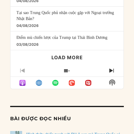
04/08/2026
Tại sao Trung Quốc phủ nhận cuộc gặp với Ngoại trưởng
Nhật Bản?
04/08/2026
Điểm mù chiến lược của Trump tại Thái Bình Dương
03/08/2026
LOAD MORE
PREVIOUS
SHOW
NEXT
EPISODE
EPISODES
EPISO
Show
LIST
Podcast
Informat
BÀI ĐƯỢC ĐỌC NHIỀU