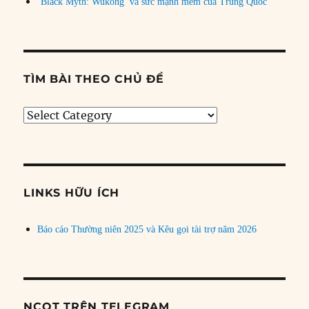
‘Black Myth: Wukong’ và sức mạnh mềm của Trung Quốc
TÌM BÀI THEO CHỦ ĐỀ
Tìm
bài
theo
chủ
đề
LINKS HỮU ÍCH
Báo cáo Thường niên 2025 và Kêu gọi tài trợ năm 2026
NCQT TRÊN TELEGRAM