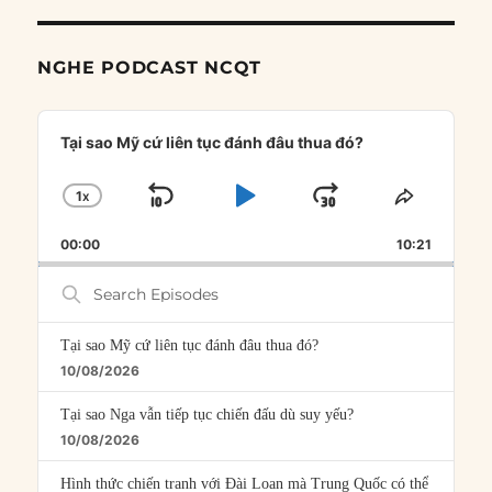
NGHE PODCAST NCQT
Audio
Player
Tại sao Mỹ cứ liên tục đánh đâu thua đó?
1
X
SKIP
PLAY
JUMP
CHANGE
SHARE
PLAYBACK
THIS
BACKWARD
PAUSE
FORWARD
00:00
RATE
10:21
EPISOD
Search
Episodes
Tại sao Mỹ cứ liên tục đánh đâu thua đó?
10/08/2026
Tại sao Nga vẫn tiếp tục chiến đấu dù suy yếu?
10/08/2026
Hình thức chiến tranh với Đài Loan mà Trung Quốc có thể