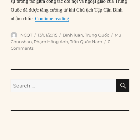
sự tương tác giữa công tác đối nội và ngoại giao của Trung
Quốc đã được tăng cường từ khi Chủ tịch Tập Cận Bình
“Giải đáp 5 câu hỏi về Tập Cận Bì
nhậm chức.
Continue reading
Author
Posted
Categories
Tags
NCQT
13/01/2015
Bình luận
,
Trung Quốc
Mu
on
Chunshan
,
Phạm Hồng Anh
,
Trần Quốc Nam
0
Comments
SE
Search
for: