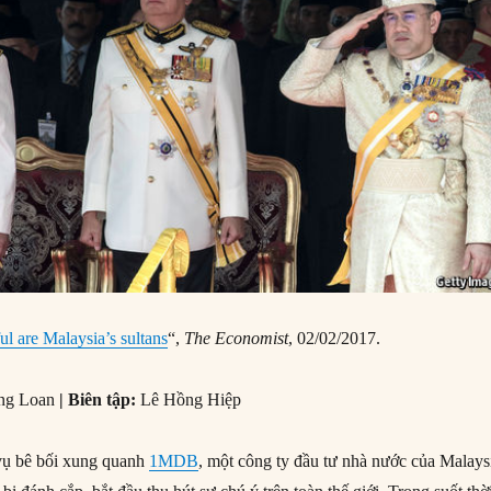
 are Malaysia’s sultans
“,
The Economist
, 02/02/2017.
ng Loan
| Biên tập:
Lê Hồng Hiệp
 vụ bê bối xung quanh
1MDB
, một công ty đầu tư nhà nước của Malays