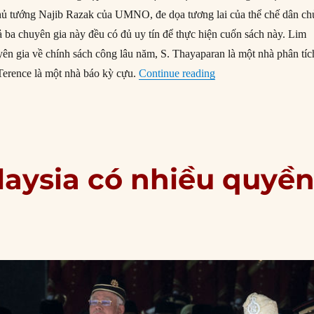
Thủ tướng Najib Razak của UMNO, đe dọa tương lai của thể chế dân ch
ả ba chuyên gia này đều có đủ uy tín để thực hiện cuốn sách này. Lim
ên gia về chính sách công lâu năm, S. Thayaparan là một nhà phân tíc
“Mổ xẻ cơn địa chấn 
 Terence là một nhà báo kỳ cựu.
Continue reading
laysia có nhiều quyề