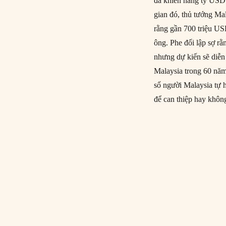
đã khiến hàng tỷ USD b
gian đó, thủ tướng Mal
rằng gần 700 triệu US
ông. Phe đối lập sợ r
nhưng dự kiến ​​sẽ diễ
Malaysia trong 60 năm
số người Malaysia tự h
để can thiệp hay khô