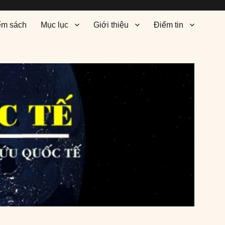
ểm sách
Mục lục
Giới thiệu
Điểm tin