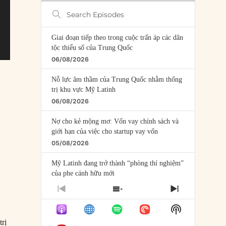
Search
Episodes
Giai đoạn tiếp theo trong cuộc trấn áp các dân
tộc thiểu số của Trung Quốc
06/08/2026
Nỗ lực âm thầm của Trung Quốc nhằm thống
trị khu vực Mỹ Latinh
06/08/2026
Nợ cho kẻ mộng mơ: Vốn vay chính sách và
giới hạn của việc cho startup vay vốn
05/08/2026
Mỹ Latinh đang trở thành “phòng thí nghiệm”
của phe cánh hữu mới
04/08/2026
PREVIOUS
SHOW
NEXT
EPISODE
EPISODES
EPISODE
Tại sao Trung Quốc phủ nhận cuộc gặp với
Show
LIST
Ngoại trưởng Nhật Bản?
Podcast
trị