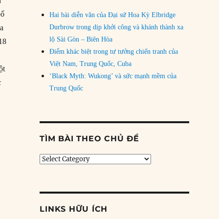
i
bố
Hai bài diễn văn của Đại sứ Hoa Kỳ Elbridge
ủa
Durbrow trong dịp khởi công và khánh thành xa
lộ Sài Gòn – Biên Hòa
018
Điểm khác biệt trong tư tưởng chiến tranh của
Việt Nam, Trung Quốc, Cuba
ột
‘Black Myth: Wukong’ và sức mạnh mềm của
c
Trung Quốc
“Các sultan của Malaysia có nhiều quyền lực không?”
g
TÌM BÀI THEO CHỦ ĐỀ
Tìm
bài
theo
chủ
đề
LINKS HỮU ÍCH