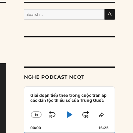
SEARCH
Search
for:
NGHE PODCAST NCQT
Audio
Player
Giai đoạn tiếp theo trong cuộc trấn áp
các dân tộc thiểu số của Trung Quốc
1
X
SKIP
PLAY
JUMP
CHANGE
SHARE
PLAYBACK
THIS
BACKWARD
PAUSE
FORWARD
00:00
RATE
16:25
EPISODE