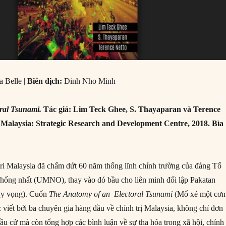
a Belle |
Biên dịch:
Đinh Nho Minh
ral Tsunami.
Tác giả: Lim Teck Ghee, S. Thayaparan và Terence
, Malaysia: Strategic Research and Development Centre, 2018. Bìa
ri Malaysia đã chấm dứt 60 năm thống lĩnh chính trường của đảng Tổ
hống nhất (UMNO), thay vào đó bầu cho liên minh đối lập Pakatan
Hy vọng). Cuốn
The Anatomy of an
Electoral Tsunami
(Mổ xẻ một cơn
 viết bởi ba chuyên gia hàng đầu về chính trị Malaysia, không chỉ đơn
ầu cử mà còn tổng hợp các bình luận về sự tha hóa trong xã hội, chính 