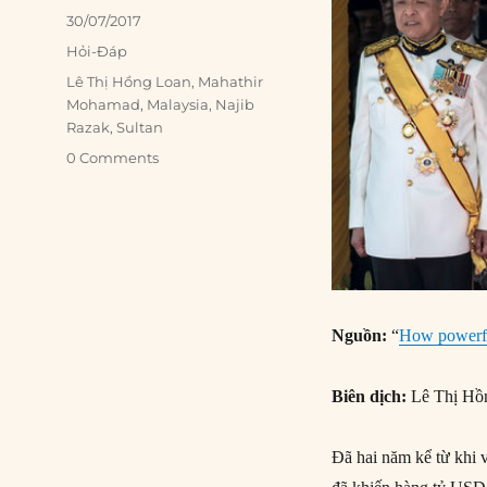
Posted
30/07/2017
on
Categories
Hỏi-Đáp
Tags
Lê Thị Hồng Loan
,
Mahathir
Mohamad
,
Malaysia
,
Najib
Razak
,
Sultan
0 Comments
Nguồn:
“
How powerful
Biên dịch:
Lê Thị Hồ
Đã hai năm kể từ khi