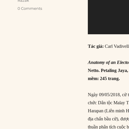
Razak
0 Comments
Tác giả:
Carl Vadivell
Anatomy of an Electo
Netto. Petaling Jaya
mềm: 245 trang.
Ngày 09/05/2018, cử t
chức Dân tộc Malay T
Harapan (Liên minh 
địa chấn bầu cử), được
thuần phân tích cuộc b