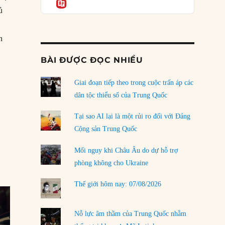
Informatio
04/08/2026
ủ
Điểm mù chiến lược của Trump tại Thái Bình
Dương
h
03/08/2026
bầu cử ở Malaysia”
BÀI ĐƯỢC ĐỌC NHIỀU
Đặt cược vào thất bại: Các quỹ đầu tư mạo
hiểm quốc gia và khía cạnh chính trị của vốn
rủi ro
Giai đoạn tiếp theo trong cuộc trấn áp các
02/08/2026
dân tộc thiểu số của Trung Quốc
Làm thế nào để kết thúc Chiến tranh Iran?
Tại sao AI lại là một rủi ro đối với Đảng
n
01/08/2026
Cộng sản Trung Quốc
Chiến lược kế tiếp của Bắc Kinh ở Biển Đông
Mối nguy khi Châu Âu do dự hỗ trợ
31/07/2026
phòng không cho Ukraine
Trật tự thế giới mới: Các nước nhỏ sẽ luôn
Thế giới hôm nay: 07/08/2026
phải chịu đựng?
30/07/2026
Nỗ lực âm thầm của Trung Quốc nhằm
LOAD MORE