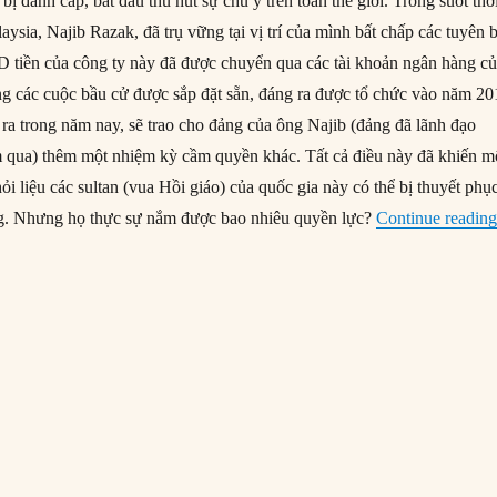
ị đánh cắp, bắt đầu thu hút sự chú ý trên toàn thế giới. Trong suốt thờ
aysia, Najib Razak, đã trụ vững tại vị trí của mình bất chấp các tuyên 
D tiền của công ty này đã được chuyển qua các tài khoản ngân hàng c
ằng các cuộc bầu cử được sắp đặt sẵn, đáng ra được tổ chức vào năm 2
n ra trong năm nay, sẽ trao cho đảng của ông Najib (đảng đã lãnh đạo
 qua) thêm một nhiệm kỳ cầm quyền khác. Tất cả điều này đã khiến m
ỏi liệu các sultan (vua Hồi giáo) của quốc gia này có thể bị thuyết phụ
ng. Nhưng họ thực sự nắm được bao nhiêu quyền lực?
Continue readin