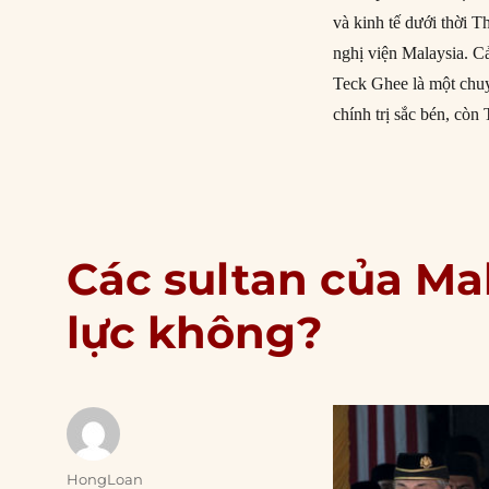
và kinh tế dưới thời 
nghị viện Malaysia. C
Teck Ghee là một chuy
chính trị sắc bén, còn
Các sultan của Ma
lực không?
Author
HongLoan