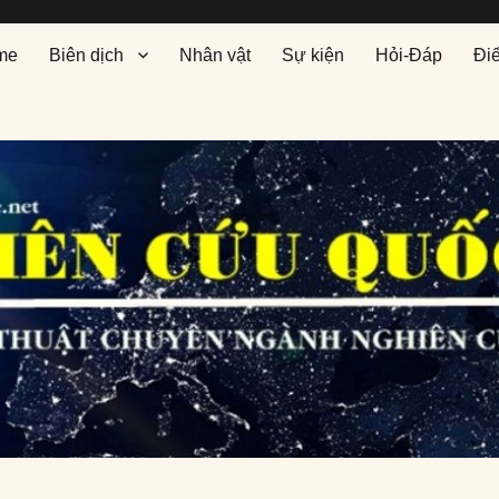
me
Biên dịch
Nhân vật
Sự kiện
Hỏi-Đáp
Đi