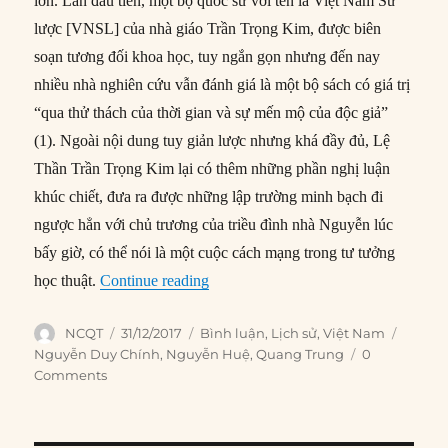
lớn. Lần đầu tiên, một bộ quốc sử với tên là Việt Nam Sử
lược [VNSL] của nhà giáo Trần Trọng Kim, được biên
soạn tương đối khoa học, tuy ngắn gọn nhưng đến nay
nhiều nhà nghiên cứu vẫn đánh giá là một bộ sách có giá trị
“qua thử thách của thời gian và sự mến mộ của độc giả”
(1). Ngoài nội dung tuy giản lược nhưng khá đầy đủ, Lệ
Thần Trần Trọng Kim lại có thêm những phần nghị luận
khúc chiết, đưa ra được những lập trường minh bạch đi
ngược hẳn với chủ trương của triều đình nhà Nguyễn lúc
bấy giờ, có thể nói là một cuộc cách mạng trong tư tưởng
“Những nghi vấn về triều đại Quang
học thuật.
Continue reading
Author
Posted
Categories
Tags
NCQT
31/12/2017
Bình luận
,
Lịch sử
,
Việt Nam
on
Nguyễn Duy Chính
,
Nguyễn Huệ
,
Quang Trung
0
Comments