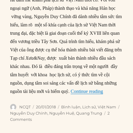
ngoại ngữ (Anh, Pháp) thành thạo và khả năng Hán học
vững vàng, Nguyễn Duy Chính đã dành nhiều tâm sức tìm
hiểu, làm rõ một số khía cạnh của lịch sử Việt Nam thời
trung đại, đặc biệt là giai đoạn cuối thế kỷ XVIII liên quan
đến vương triều Tây Sơn. Quá trình tìm hiểu, khám phá sử
Việt của ông được cụ thể hóa thành nhiều bài viết đăng trên
Tạp chí
Xưa&Nay,
được xuất bản thành nhiều đầu sách
khác nhau. Đó là điều đáng trân trọng về một người đầy
tâm huyết với khoa học lịch sử, có ý thức tìm về cội
nguồn, dụng tâm soi sáng các vấn đề lịch sử bằng những
“Có thực người
nguồn tài liệu mới và hiếm quý.
Continue reading
Author
Posted
Categories
Tags
NCQT
20/01/2018
Bình luận
,
Lịch sử
,
Việt Nam
on
Nguyễn Duy Chính
,
Nguyễn Huệ
,
Quang Trung
2
Comments