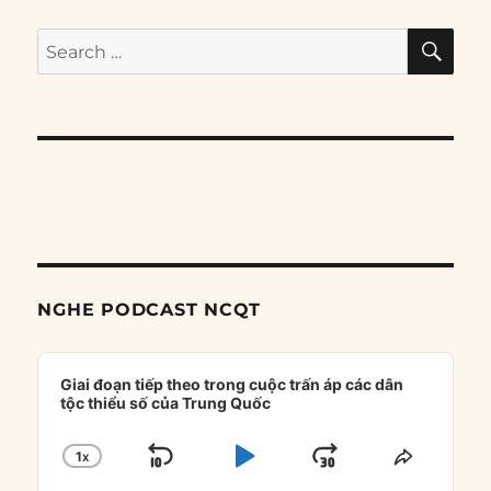
SE
Search
for:
NGHE PODCAST NCQT
Audio
Player
Giai đoạn tiếp theo trong cuộc trấn áp các dân
tộc thiểu số của Trung Quốc
1
X
SKIP
PLAY
JUMP
CHANGE
SHARE
PLAYBACK
THIS