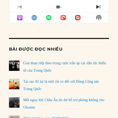
PREVIOUS
SHOW
NEXT
EPISODE
EPISODES
EPISO
Show
LIST
Podcast
Informat
BÀI ĐƯỢC ĐỌC NHIỀU
Giai đoạn tiếp theo trong cuộc trấn áp các dân tộc thiểu
số của Trung Quốc
Tại sao AI lại là một rủi ro đối với Đảng Cộng sản
Trung Quốc
Mối nguy khi Châu Âu do dự hỗ trợ phòng không cho
Ukraine