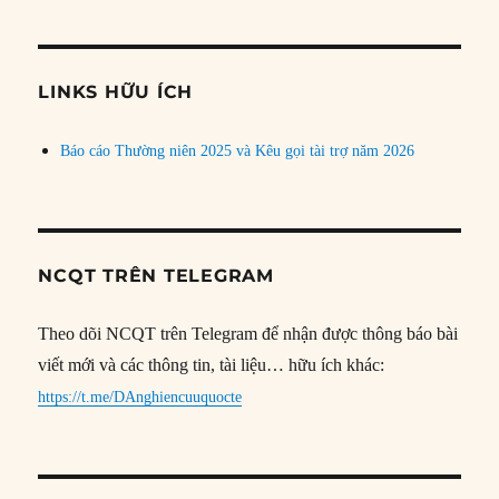
theo
chủ
đề
LINKS HỮU ÍCH
Báo cáo Thường niên 2025 và Kêu gọi tài trợ năm 2026
NCQT TRÊN TELEGRAM
Theo dõi NCQT trên Telegram để nhận được thông báo bài
viết mới và các thông tin, tài liệu… hữu ích khác:
https://t.me/DAnghiencuuquocte