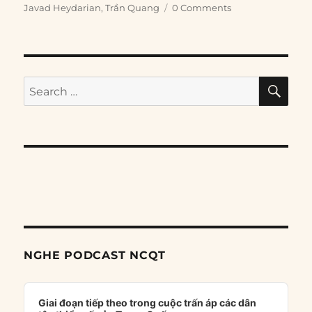
Javad Heydarian
,
Trần Quang
0 Comments
SE
Search
for:
NGHE PODCAST NCQT
Audio
Player
Giai đoạn tiếp theo trong cuộc trấn áp các dân