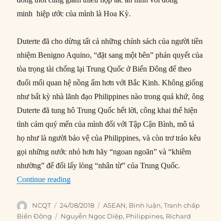
minh hiệp ước của mình là Hoa Kỳ.
Duterte đã cho dừng tất cả những chính sách của người tiền
nhiệm Benigno Aquino, “đặt sang một bên” phán quyết của
tòa trọng tài chống lại Trung Quốc ở Biển Đông để theo
đuổi mối quan hệ nồng ấm hơn với Bắc Kinh. Không giống
như bất kỳ nhà lãnh đạo Philippines nào trong quá khứ, ông
Duterte đã tung hô Trung Quốc hết lời, công khai thể hiện
tình cảm quý mến của mình đối với Tập Cận Bình, mô tả
họ như là người bảo vệ của Philippines, và còn trơ tráo kêu
gọi những nước nhỏ hơn hãy “ngoan ngoãn” và “khiêm
nhường” để đổi lấy lòng “nhân từ” của Trung Quốc.
“Duterte và chính sách đối ngoại gây tranh cãi c
Continue reading
Author
Posted
Categories
NCQT
24/08/2018
ASEAN
,
Bình luận
,
Tranh chấp
on
Tags
Biển Đông
Nguyễn Ngọc Diệp
,
Philippines
,
Richard