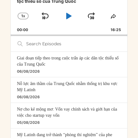
tộc thiểu số của Trung Quốc
1
X
SKIP
PLAY
JUMP
CHANGE
SHARE
PLAYBACK
THIS
BACKWARD
PAUSE
FORWARD
00:00
RATE
16:25
EPISOD
Search
Episodes
Giai đoạn tiếp theo trong cuộc trấn áp các dân tộc thiểu số
của Trung Quốc
06/08/2026
Nỗ lực âm thầm của Trung Quốc nhằm thống trị khu vực
Mỹ Latinh
06/08/2026
Nợ cho kẻ mộng mơ: Vốn vay chính sách và giới hạn của
việc cho startup vay vốn
05/08/2026
Mỹ Latinh đang trở thành “phòng thí nghiệm” của phe