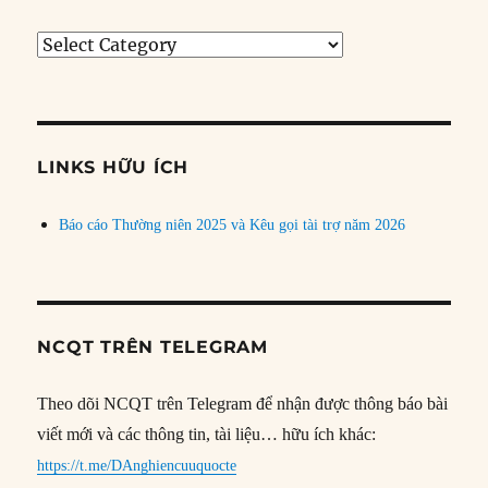
Tìm
bài
theo
chủ
đề
LINKS HỮU ÍCH
Báo cáo Thường niên 2025 và Kêu gọi tài trợ năm 2026
NCQT TRÊN TELEGRAM
Theo dõi NCQT trên Telegram để nhận được thông báo bài
viết mới và các thông tin, tài liệu… hữu ích khác:
https://t.me/DAnghiencuuquocte