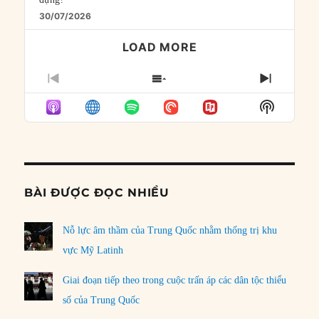
30/07/2026
LOAD MORE
PREVIOUS
SHOW
NEXT
EPISODE
EPISODES
EPISO
Show
LIST
Podcast
Informat
BÀI ĐƯỢC ĐỌC NHIỀU
Nỗ lực âm thầm của Trung Quốc nhằm thống trị khu
vực Mỹ Latinh
Giai đoạn tiếp theo trong cuộc trấn áp các dân tộc thiểu
số của Trung Quốc