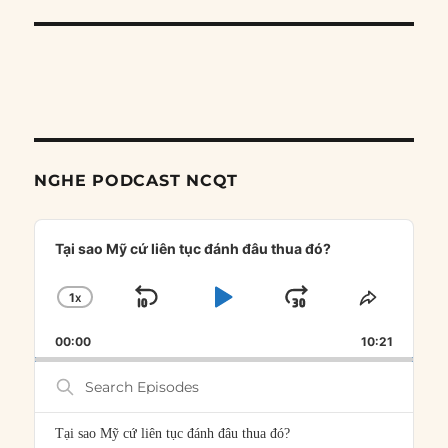
NGHE PODCAST NCQT
Audio
Player
Tại sao Mỹ cứ liên tục đánh đâu thua đó?
1
X
SKIP
PLAY
JUMP
CHANGE
SHARE
PLAYBACK
THIS
BACKWARD
PAUSE
FORWARD
00:00
RATE
10:21
EPISOD
Search
Episodes
Tại sao Mỹ cứ liên tục đánh đâu thua đó?