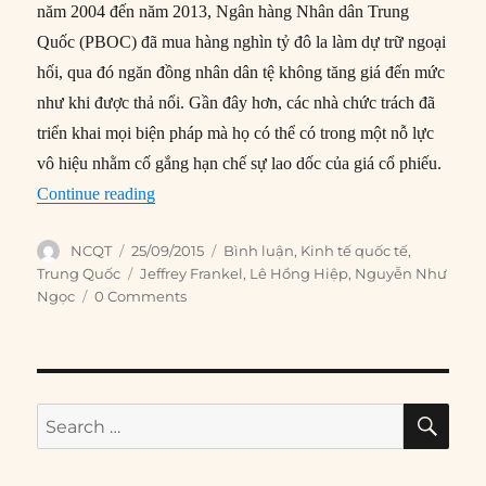
năm 2004 đến năm 2013, Ngân hàng Nhân dân Trung
Quốc (PBOC) đã mua hàng nghìn tỷ đô la làm dự trữ ngoại
hối, qua đó ngăn đồng nhân dân tệ không tăng giá đến mức
như khi được thả nổi. Gần đây hơn, các nhà chức trách đã
triển khai mọi biện pháp mà họ có thể có trong một nỗ lực
vô hiệu nhằm cố gắng hạn chế sự lao dốc của giá cổ phiếu.
“Biện minh cho việc Trung Quốc can thiệp vào 
Continue reading
Author
Posted
Categories
NCQT
25/09/2015
Bình luận
,
Kinh tế quốc tế
,
on
Tags
Trung Quốc
Jeffrey Frankel
,
Lê Hồng Hiệp
,
Nguyễn Như
Ngọc
0 Comments
SE
Search
for: