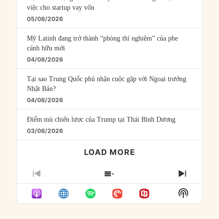
việc cho startup vay vốn
05/08/2026
Mỹ Latinh đang trở thành “phòng thí nghiệm” của phe
cánh hữu mới
04/08/2026
Tại sao Trung Quốc phủ nhận cuộc gặp với Ngoại trưởng
Nhật Bản?
04/08/2026
Điểm mù chiến lược của Trump tại Thái Bình Dương
03/08/2026
LOAD MORE
PREVIOUS
SHOW
NEXT
EPISODE
EPISODES
EPISO
Show
LIST
Podcast
Informat