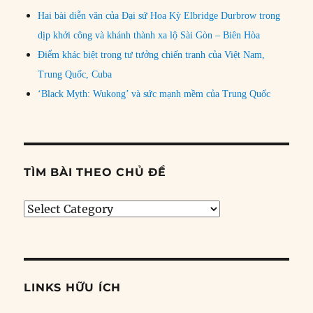
Hai bài diễn văn của Đại sứ Hoa Kỳ Elbridge Durbrow trong
dịp khởi công và khánh thành xa lộ Sài Gòn – Biên Hòa
Điểm khác biệt trong tư tưởng chiến tranh của Việt Nam,
Trung Quốc, Cuba
‘Black Myth: Wukong’ và sức mạnh mềm của Trung Quốc
TÌM BÀI THEO CHỦ ĐỀ
Tìm
bài
theo
chủ
đề
LINKS HỮU ÍCH