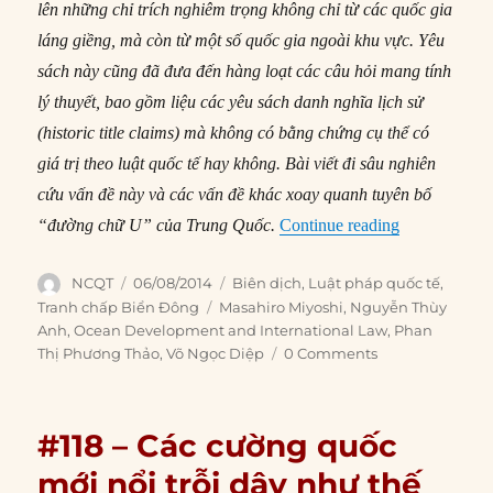
lên những chỉ trích nghiêm trọng không chỉ từ các quốc gia
láng giềng, mà còn từ một số quốc gia ngoài khu vực. Yêu
sách này cũng đã đưa đến hàng loạt các câu hỏi mang tính
lý thuyết, bao gồm liệu các yêu sách danh nghĩa lịch sử
(historic title claims) mà không có bằng chứng cụ thể có
giá trị theo luật quốc tế hay không. Bài viết đi sâu nghiên
cứu vấn đề này và các vấn đề khác xoay quanh tuyên bố
“#193 – Yêu 
“đường chữ U” của Trung Quốc.
Continue reading
Author
Posted
Categories
NCQT
06/08/2014
Biên dịch
,
Luật pháp quốc tế
,
on
Tags
Tranh chấp Biển Đông
Masahiro Miyoshi
,
Nguyễn Thùy
Anh
,
Ocean Development and International Law
,
Phan
Thị Phương Thảo
,
Võ Ngọc Diệp
0 Comments
#118 – Các cường quốc
mới nổi trỗi dậy như thế