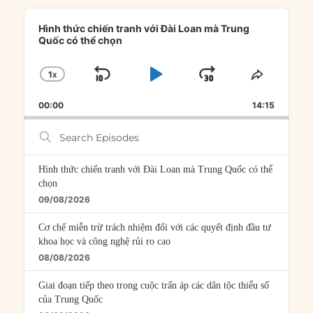
Audio
Player
Hình thức chiến tranh với Đài Loan mà Trung
Quốc có thể chọn
1
X
SKIP
PLAY
JUMP
CHANGE
SHARE
PLAYBACK
THIS
BACKWARD
PAUSE
FORWARD
00:00
RATE
14:15
EPISOD
Search
Episodes
Hình thức chiến tranh với Đài Loan mà Trung Quốc có thể
chọn
09/08/2026
Cơ chế miễn trừ trách nhiệm đối với các quyết định đầu tư
khoa học và công nghệ rủi ro cao
08/08/2026
Giai đoạn tiếp theo trong cuộc trấn áp các dân tộc thiểu số
của Trung Quốc