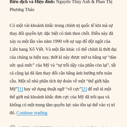
Biên dịch và Hiệu đính:
Nguyễn Thùy Anh & Phan Thị
Phương Thảo
Có một vài khoảnh khắc trong chính trị quốc tế khi mà sự
thay đổi quyền lực đặc biệt có tính then chốt. Điều này đã
xảy ra một lần vào năm 1990 với sự sụp đổ đột ngột của
Liên bang Xô Viết. Và một lần khác có thể chính là thời đại
của chúng ta hiện nay, thời kì này được mở ra bằng sự “dàn
sức quá mức” của Mỹ và “sự trỗi dậy của phần còn lại”, tất
cả cộng lại đã làm thay đổi cân bằng ảnh hưởng trên toàn
cầu. Một số nhà phân tích dự đoán về một “thế giới hậu
Mỹ”
[1]
hay sử dụng thuật ngữ “vô cực”
[2]
để mô tả một
thế giới mà khoảnh khắc đơn cực của Mỹ đã trôi qua và
không có một trung tâm quyền lực nào tồn tại thế vào vị trí
“#118 – Các cường quốc mới nổi trỗi dậy nh
đó.
Continue reading