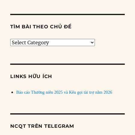
TÌM BÀI THEO CHỦ ĐỀ
Tìm
bài
theo
chủ
đề
LINKS HỮU ÍCH
Báo cáo Thường niên 2025 và Kêu gọi tài trợ năm 2026
NCQT TRÊN TELEGRAM