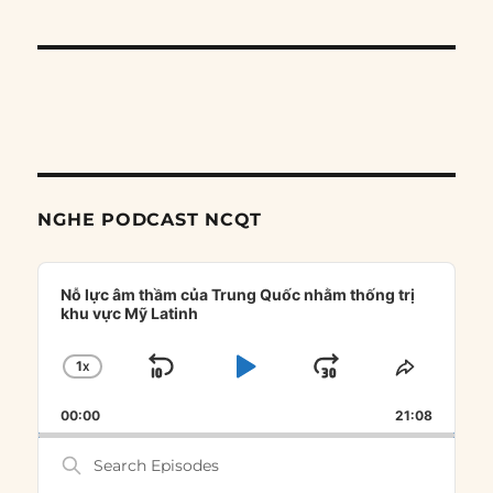
NGHE PODCAST NCQT
Audio
Player
Nỗ lực âm thầm của Trung Quốc nhằm thống trị
khu vực Mỹ Latinh
1
X
SKIP
PLAY
JUMP
CHANGE
SHARE
PLAYBACK
THIS
BACKWARD
PAUSE
FORWARD
00:00
RATE
21:08
EPISOD
Search
Episodes