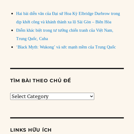
Hai bài diễn văn của Đại sứ Hoa Kỳ Elbridge Durbrow trong
dịp khởi công và khánh thành xa lộ Sài Gòn – Biên Hòa
Điểm khác biệt trong tư tưởng chiến tranh của Việt Nam,
Trung Quốc, Cuba
‘Black Myth: Wukong’ và sức mạnh mềm của Trung Quốc
TÌM BÀI THEO CHỦ ĐỀ
Tìm
bài
theo
chủ
đề
LINKS HỮU ÍCH