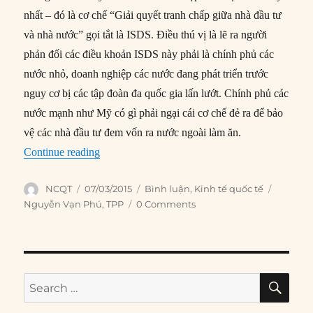
nhất – đó là cơ chế “Giải quyết tranh chấp giữa nhà đầu tư
và nhà nước” gọi tắt là ISDS. Điều thú vị là lẽ ra người
phản đối các điều khoản ISDS này phải là chính phủ các
nước nhỏ, doanh nghiệp các nước đang phát triển trước
nguy cơ bị các tập đoàn đa quốc gia lấn lướt. Chính phủ các
nước mạnh như Mỹ có gì phải ngại cái cơ chế đẻ ra để bảo
vệ các nhà đầu tư đem vốn ra nước ngoài làm ăn.
“Vì sao chính khách Mỹ phản đối TPP?”
Continue reading
Author
Posted
Categories
Tags
NCQT
07/03/2015
Bình luận
,
Kinh tế quốc tế
on
Nguyễn Vạn Phú
,
TPP
0 Comments
SE
Search
for: