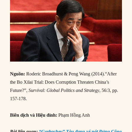
Nguồn
:
Roderic Broadhurst & Peng Wang (2014).“After
the Bo Xilai Trial: Does Corruption Threaten China’s
Future?”,
Survival: Global Politics and Strategy
, 56:3, pp.
157-178.
Biên dịch và Hiệu đính:
Phạm Hồng Anh
Bài liên quan:
“Gorbachev” Tàu đang xé nát Đảng Cộng