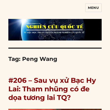
MENU
Nghiên cứu quốc tế
Tag:
Peng Wang
#206 – Sau vụ xử Bạc Hy
Lai: Tham nhũng có đe
dọa tương lai TQ?