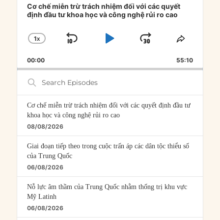
Player
Cơ chế miễn trừ trách nhiệm đối với các quyết
định đầu tư khoa học và công nghệ rủi ro cao
1
X
SKIP
PLAY
JUMP
CHANGE
SHARE
PLAYBACK
THIS
BACKWARD
PAUSE
FORWARD
00:00
RATE
55:10
EPISOD
Search
Episodes
Cơ chế miễn trừ trách nhiệm đối với các quyết định đầu tư
khoa học và công nghệ rủi ro cao
08/08/2026
Giai đoạn tiếp theo trong cuộc trấn áp các dân tộc thiểu số
của Trung Quốc
06/08/2026
Nỗ lực âm thầm của Trung Quốc nhằm thống trị khu vực
Mỹ Latinh
06/08/2026