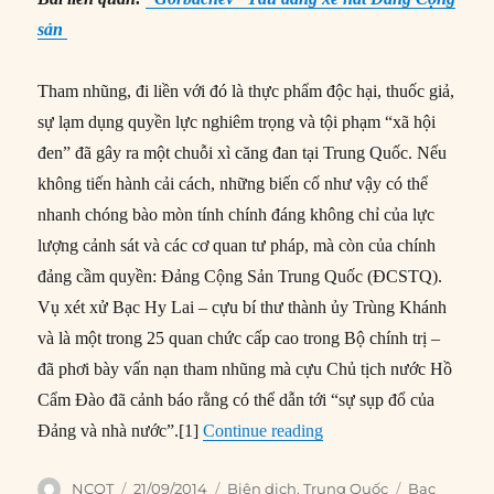
sản
Tham nhũng, đi liền với đó là thực phẩm độc hại, thuốc giả,
sự lạm dụng quyền lực nghiêm trọng và tội phạm “xã hội
đen” đã gây ra một chuỗi xì căng đan tại Trung Quốc. Nếu
không tiến hành cải cách, những biến cố như vậy có thể
nhanh chóng bào mòn tính chính đáng không chỉ của lực
lượng cảnh sát và các cơ quan tư pháp, mà còn của chính
đảng cầm quyền: Đảng Cộng Sản Trung Quốc (ĐCSTQ).
Vụ xét xử Bạc Hy Lai – cựu bí thư thành ủy Trùng Khánh
và là một trong 25 quan chức cấp cao trong Bộ chính trị –
đã phơi bày vấn nạn tham nhũng mà cựu Chủ tịch nước Hồ
Cẩm Đào đã cảnh báo rằng có thể dẫn tới “sự sụp đổ của
“#206 – Sau vụ xử Bạc 
Đảng và nhà nước”.[1]
Continue reading
Author
Posted
Categories
Tags
NCQT
21/09/2014
Biên dịch
,
Trung Quốc
Bạc