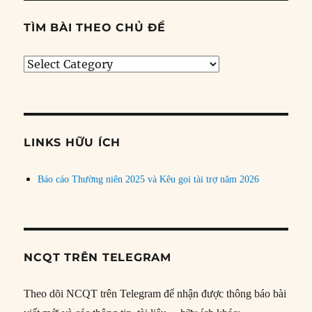
TÌM BÀI THEO CHỦ ĐỀ
Tìm
bài
theo
chủ
đề
LINKS HỮU ÍCH
Báo cáo Thường niên 2025 và Kêu gọi tài trợ năm 2026
NCQT TRÊN TELEGRAM
Theo dõi NCQT trên Telegram để nhận được thông báo bài