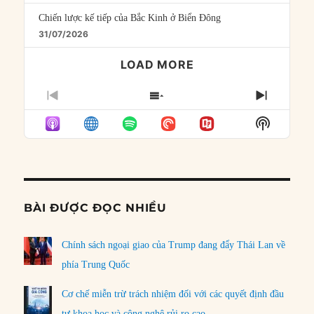
Chiến lược kế tiếp của Bắc Kinh ở Biển Đông
31/07/2026
LOAD MORE
PREVIOUS
SHOW
NEXT
EPISODE
EPISODES
EPISO
Show
LIST
Podcast
Informat
BÀI ĐƯỢC ĐỌC NHIỀU
Chính sách ngoại giao của Trump đang đẩy Thái Lan về
phía Trung Quốc
Cơ chế miễn trừ trách nhiệm đối với các quyết định đầu
tư khoa học và công nghệ rủi ro cao