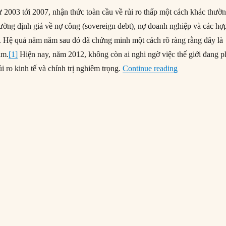
 2003 tới 2007, nhận thức toàn cầu về rủi ro thấp một cách khác thườn
trường định giá về nợ công (sovereign debt), nợ doanh nghiệp và các hợ
 Hệ quả năm năm sau đó đã chứng minh một cách rõ ràng rằng đây là
ầm.
[1]
Hiện nay, năm 2012, không còn ai nghi ngờ việc thế giới đang p
“#88 – Những cú
ủi ro kinh tế và chính trị nghiêm trọng.
Continue reading