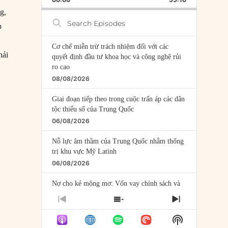
RATE
EPISODE
g,
Search
p
Episodes
Cơ chế miễn trừ trách nhiệm đối với các
hải
quyết định đầu tư khoa học và công nghệ rủi
ro cao
 sốc kinh tế và tác động tới chính trị quốc tế”
08/08/2026
Giai đoạn tiếp theo trong cuộc trấn áp các dân
tộc thiểu số của Trung Quốc
06/08/2026
Nỗ lực âm thầm của Trung Quốc nhằm thống
trị khu vực Mỹ Latinh
06/08/2026
Nợ cho kẻ mộng mơ: Vốn vay chính sách và
giới hạn của việc cho startup vay vốn
PREVIOUS
SHOW
NEXT
05/08/2026
EPISODE
EPISODES
EPISODE
Show
LIST
Mỹ Latinh đang trở thành “phòng thí nghiệm”