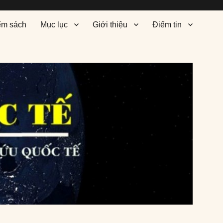
ểm sách
Mục lục
Giới thiệu
Điểm tin