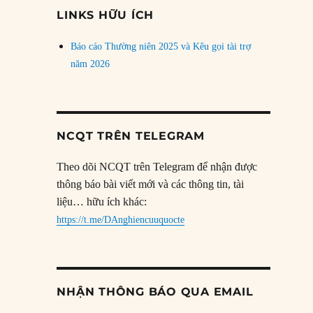
đề
LINKS HỮU ÍCH
Báo cáo Thường niên 2025 và Kêu gọi tài trợ
năm 2026
NCQT TRÊN TELEGRAM
Theo dõi NCQT trên Telegram để nhận được
thông báo bài viết mới và các thông tin, tài
liệu… hữu ích khác:
https://t.me/DAnghiencuuquocte
NHẬN THÔNG BÁO QUA EMAIL