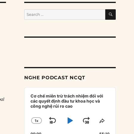
SEARCH
Search
for:
NGHE PODCAST NCQT
Audio
Player
Cơ chế miễn trừ trách nhiệm đối với
bal
các quyết định đầu tư khoa học và
công nghệ rủi ro cao
1
X
SKIP
PLAY
JUMP
CHANGE
SHARE
PLAYBACK
THIS
BACKWARD
PAUSE
FORWARD
00:00
55:10