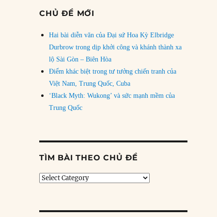
CHỦ ĐỀ MỚI
Hai bài diễn văn của Đại sứ Hoa Kỳ Elbridge
Durbrow trong dịp khởi công và khánh thành xa
lộ Sài Gòn – Biên Hòa
Điểm khác biệt trong tư tưởng chiến tranh của
Việt Nam, Trung Quốc, Cuba
‘Black Myth: Wukong’ và sức mạnh mềm của
Trung Quốc
TÌM BÀI THEO CHỦ ĐỀ
Tìm
bài
theo
chủ