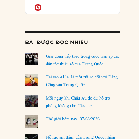
Podcast
của phe cánh hữu mới
Informatio
04/08/2026
Tại sao Trung Quốc phủ nhận cuộc gặp với
Ngoại trưởng Nhật Bản?
04/08/2026
BÀI ĐƯỢC ĐỌC NHIỀU
Điểm mù chiến lược của Trump tại Thái Bình
Dương
Giai đoạn tiếp theo trong cuộc trấn áp các
03/08/2026
dân tộc thiểu số của Trung Quốc
Đặt cược vào thất bại: Các quỹ đầu tư mạo
Tại sao AI lại là một rủi ro đối với Đảng
hiểm quốc gia và khía cạnh chính trị của vốn
Cộng sản Trung Quốc
rủi ro
02/08/2026
Mối nguy khi Châu Âu do dự hỗ trợ
phòng không cho Ukraine
Làm thế nào để kết thúc Chiến tranh Iran?
01/08/2026
Thế giới hôm nay: 07/08/2026
Chiến lược kế tiếp của Bắc Kinh ở Biển Đông
31/07/2026
Nỗ lực âm thầm của Trung Quốc nhằm