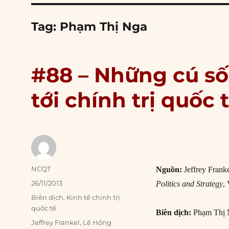
Tag:
Phạm Thị Nga
#88 – Những cú số
tới chính trị quốc 
Author
NCQT
Nguồn:
Jeffrey Franke
Posted
26/11/2013
Politics and Strategy
,
on
Categories
Biên dịch
,
Kinh tế chính trị
quốc tế
Biên dịch:
Phạm Thị 
Tags
Jeffrey Frankel
,
Lê Hồng