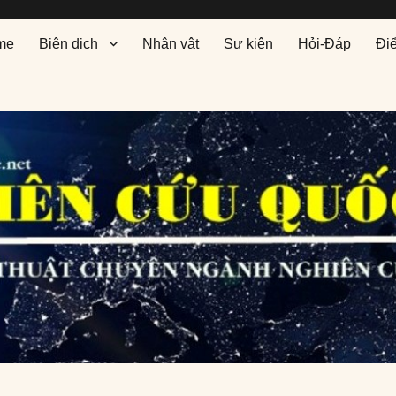
me
Biên dịch
Nhân vật
Sự kiện
Hỏi-Đáp
Đi