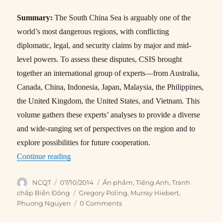
Summary:
The South China Sea is arguably one of the
world’s most dangerous regions, with conflicting
diplomatic, legal, and security claims by major and mid-
level powers. To assess these disputes, CSIS brought
together an international group of experts—from Australia,
Canada, China, Indonesia, Japan, Malaysia, the Philippines,
the United Kingdom, the United States, and Vietnam. This
volume gathers these experts’ analyses to provide a diverse
and wide-ranging set of perspectives on the region and to
explore possibilities for future cooperation.
“Perspectives on the South China Sea: Diplomat
Continue reading
Author
Posted
Categories
NCQT
07/10/2014
Ấn phẩm
,
Tiếng Anh
,
Tranh
on
Tags
chấp Biển Đông
Gregory Poling
,
Murray Hiebert
,
Phuong Nguyen
0 Comments