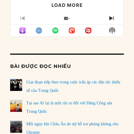
LOAD MORE
PREVIOUS
SHOW
NEXT
EPISODE
EPISODES
EPISO
Show
LIST
Podcast
Informat
BÀI ĐƯỢC ĐỌC NHIỀU
Giai đoạn tiếp theo trong cuộc trấn áp các dân tộc thiểu
số của Trung Quốc
Tại sao AI lại là một rủi ro đối với Đảng Cộng sản
Trung Quốc
Mối nguy khi Châu Âu do dự hỗ trợ phòng không cho
Ukraine