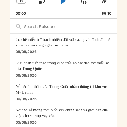
1
X
SKIP
PLAY
JUMP
CHANGE
SHARE
PLAYBACK
THIS
BACKWARD
PAUSE
FORWARD
00:00
RATE
55:10
EPISOD
Search
Episodes
Cơ chế miễn trừ trách nhiệm đối với các quyết định đầu tư
khoa học và công nghệ rủi ro cao
08/08/2026
Giai đoạn tiếp theo trong cuộc trấn áp các dân tộc thiểu số
của Trung Quốc
06/08/2026
Nỗ lực âm thầm của Trung Quốc nhằm thống trị khu vực
Mỹ Latinh
06/08/2026
Nợ cho kẻ mộng mơ: Vốn vay chính sách và giới hạn của
việc cho startup vay vốn
05/08/2026