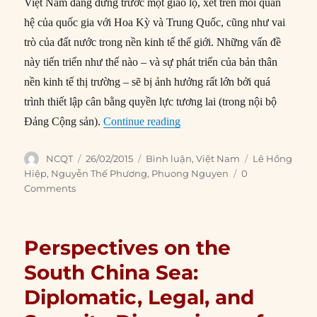
Việt Nam đang đứng trước một giao lộ, xét trên mối quan
hệ của quốc gia với Hoa Kỳ và Trung Quốc, cũng như vai
trò của đất nước trong nền kinh tế thế giới. Những vấn đề
này tiến triển như thế nào – và sự phát triển của bản thân
nền kinh tế thị trường – sẽ bị ảnh hưởng rất lớn bởi quá
trình thiết lập cân bằng quyền lực tương lai (trong nội bộ
“Việt Nam hướng tới kỷ nguy
Đảng Cộng sản).
Continue reading
Author
Posted
Categories
Tags
NCQT
26/02/2015
Bình luận
,
Việt Nam
Lê Hồng
on
Hiệp
,
Nguyễn Thế Phương
,
Phuong Nguyen
0
Comments
Perspectives on the
South China Sea:
Diplomatic, Legal, and