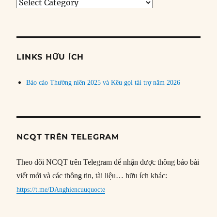
Tìm
bài
theo
chủ
đề
LINKS HỮU ÍCH
Báo cáo Thường niên 2025 và Kêu gọi tài trợ năm 2026
NCQT TRÊN TELEGRAM
Theo dõi NCQT trên Telegram để nhận được thông báo bài
viết mới và các thông tin, tài liệu… hữu ích khác:
https://t.me/DAnghiencuuquocte