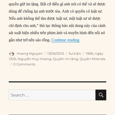
quyền giữ im lặng. Bất cứ điều gì anh nói có thể và sẽ được
dùng để chống lại anh trước tòa. Anh có quyền có luật sư.
Nếu anh không thể tìm được luật sư, một luật sư sẽ được
chỉ định cho anh,” thủ tục thông báo nội dung này của cảnh
sát xuất hiện nhiều trên phim ảnh và truyền hình đến nỗi nó
“13/06/1966: Quyền M
gần như trở nên sáo rỗng.
Continue reading
Author
Posted
Categories
Tags
Hoang Nguyen
13/06/2015
Sự kiện
1966
,
ngày
on
1306
,
Nguyễn Huy Hoàng
,
Quyền im lặng
,
Quyền Miranda
0 Comments
SE
Search
for: