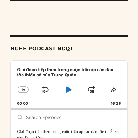
NGHE PODCAST NCQT
Audio
Player
Giai đoạn tiếp theo trong cuộc trấn áp các dân
tộc thiểu số của Trung Quốc
1
X
SKIP
PLAY
JUMP
CHANGE
SHARE
PLAYBACK
THIS
BACKWARD
PAUSE
FORWARD
00:00
RATE
16:25
EPISOD
Search
Episodes
Giai đoạn tiếp theo trong cuộc trấn áp các dân tộc thiểu số
của Trung Quốc