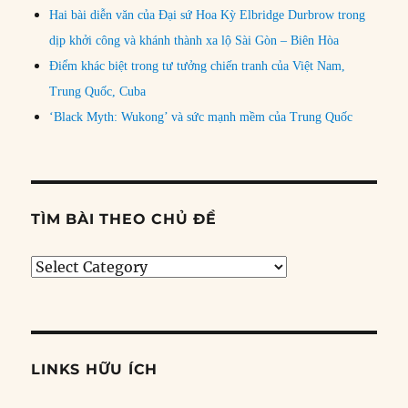
Hai bài diễn văn của Đại sứ Hoa Kỳ Elbridge Durbrow trong
dịp khởi công và khánh thành xa lộ Sài Gòn – Biên Hòa
Điểm khác biệt trong tư tưởng chiến tranh của Việt Nam,
Trung Quốc, Cuba
‘Black Myth: Wukong’ và sức mạnh mềm của Trung Quốc
TÌM BÀI THEO CHỦ ĐỀ
Tìm
bài
theo
chủ
đề
LINKS HỮU ÍCH