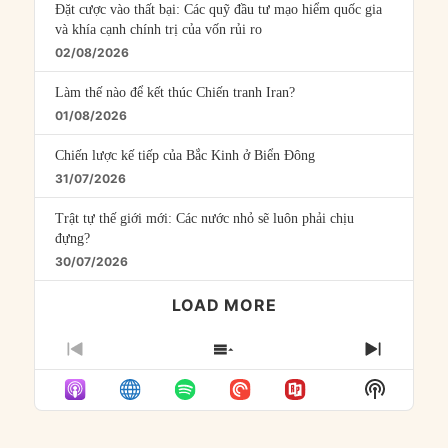
Đặt cược vào thất bại: Các quỹ đầu tư mạo hiểm quốc gia
và khía cạnh chính trị của vốn rủi ro
02/08/2026
Làm thế nào để kết thúc Chiến tranh Iran?
01/08/2026
Chiến lược kế tiếp của Bắc Kinh ở Biển Đông
31/07/2026
Trật tự thế giới mới: Các nước nhỏ sẽ luôn phải chịu
đựng?
30/07/2026
LOAD MORE
PREVIOUS
SHOW
NEXT
EPISODE
EPISODES
EPISO
Show
LIST
Podcast
Informat