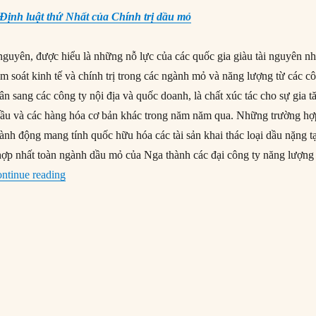
 Định luật thứ Nhất của Chính trị dầu mỏ
 nguyên, được hiểu là những nỗ lực của các quốc gia giàu tài nguyên n
m soát kinh tế và chính trị trong các ngành mỏ và năng lượng từ các c
ân sang các công ty nội địa và quốc doanh, là chất xúc tác cho sự gia t
dầu và các hàng hóa cơ bản khác trong năm năm qua. Những trường hợ
ành động mang tính quốc hữu hóa các tài sản khai thác loại dầu nặng tạ
 hợp nhất toàn ngành dầu mỏ của Nga thành các đại công ty năng lượng
“#77 – Sự thăng trầm của chủ nghĩa dân tộc tài nguyên”
ntinue reading