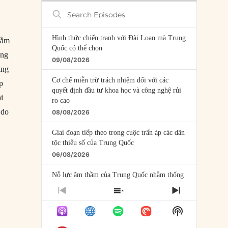
Search
Episodes
Hình thức chiến tranh với Đài Loan mà Trung
hằm
Quốc có thể chọn
ông
09/08/2026
ăng
Cơ chế miễn trừ trách nhiệm đối với các
p
quyết định đầu tư khoa học và công nghệ rủi
i
ro cao
 do
08/08/2026
Giai đoạn tiếp theo trong cuộc trấn áp các dân
tộc thiểu số của Trung Quốc
06/08/2026
Nỗ lực âm thầm của Trung Quốc nhằm thống
trị khu vực Mỹ Latinh
PREVIOUS
SHOW
NEXT
06/08/2026
EPISODE
EPISODES
EPISODE
Show
LIST
Nợ cho kẻ mộng mơ: Vốn vay chính sách và
Podcast
giới hạn của việc cho startup vay vốn