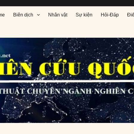
me
Biên dịch
Nhân vật
Sự kiện
Hỏi-Đáp
Đi