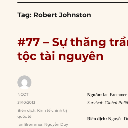
Tag:
Robert Johnston
#77 – Sự thăng tr
tộc tài nguyên
Author
NCQT
Nguồn:
Ian Bremmer &
Posted
31/10/2013
Survival: Global Polit
on
Categories
Biên dịch
,
Kinh tế chính trị
quốc tế
Biên dịch:
Nguyễn D
Tags
Ian Bremmer
,
Nguyễn Duy