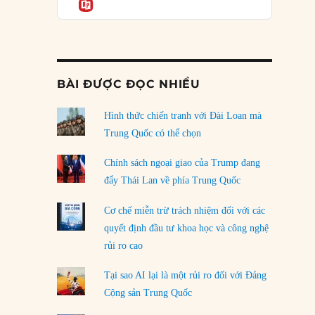
Informatio
05/08/2026
Mỹ Latinh đang trở thành “phòng thí nghiệm”
của phe cánh hữu mới
04/08/2026
BÀI ĐƯỢC ĐỌC NHIỀU
Tại sao Trung Quốc phủ nhận cuộc gặp với
Ngoại trưởng Nhật Bản?
Hình thức chiến tranh với Đài Loan mà
04/08/2026
Trung Quốc có thể chọn
Điểm mù chiến lược của Trump tại Thái Bình
Chính sách ngoại giao của Trump đang
Dương
đẩy Thái Lan về phía Trung Quốc
03/08/2026
Cơ chế miễn trừ trách nhiệm đối với các
Đặt cược vào thất bại: Các quỹ đầu tư mạo
quyết định đầu tư khoa học và công nghệ
hiểm quốc gia và khía cạnh chính trị của vốn
rủi ro cao
rủi ro
02/08/2026
Tại sao AI lại là một rủi ro đối với Đảng
Làm thế nào để kết thúc Chiến tranh Iran?
Cộng sản Trung Quốc
01/08/2026