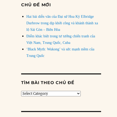
CHỦ ĐỀ MỚI
Hai bài diễn văn của Đại sứ Hoa Kỳ Elbridge
Durbrow trong dịp khởi công và khánh thành xa
lộ Sài Gòn – Biên Hòa
Điểm khác biệt trong tư tưởng chiến tranh của
Việt Nam, Trung Quốc, Cuba
‘Black Myth: Wukong’ và sức mạnh mềm của
Trung Quốc
TÌM BÀI THEO CHỦ ĐỀ
Tìm
bài
theo
chủ
đề