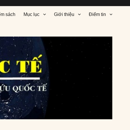
ểm sách
Mục lục
Giới thiệu
Điểm tin