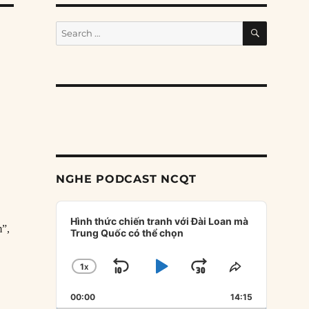
SEARCH
Search
for:
NGHE PODCAST NCQT
Audio
Player
Hình thức chiến tranh với Đài Loan mà
m”,
Trung Quốc có thể chọn
1
X
SKIP
PLAY
JUMP
CHANGE
SHARE
PLAYBACK
THIS
BACKWARD
PAUSE
FORWARD
00:00
RATE
14:15
EPISODE