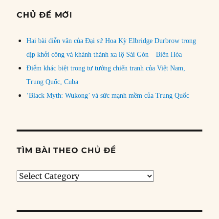
CHỦ ĐỀ MỚI
Hai bài diễn văn của Đại sứ Hoa Kỳ Elbridge Durbrow trong
dịp khởi công và khánh thành xa lộ Sài Gòn – Biên Hòa
Điểm khác biệt trong tư tưởng chiến tranh của Việt Nam,
Trung Quốc, Cuba
‘Black Myth: Wukong’ và sức mạnh mềm của Trung Quốc
TÌM BÀI THEO CHỦ ĐỀ
Tìm
bài
theo
chủ