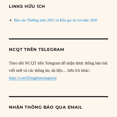
đề
LINKS HỮU ÍCH
Báo cáo Thường niên 2025 và Kêu gọi tài trợ năm 2026
NCQT TRÊN TELEGRAM
Theo dõi NCQT trên Telegram để nhận được thông báo bài
viết mới và các thông tin, tài liệu… hữu ích khác:
https://t.me/DAnghiencuuquocte
NHẬN THÔNG BÁO QUA EMAIL