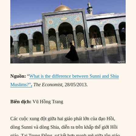
Nguồn:
“
What is the difference between Sunni and Shia
Muslims?”
,
The Economist,
28/05/2013.
Biên dịch:
Vũ Hồng Trang
Các cuộc xung đột giữa hai giáo phái lớn của đạo Hồi,
dòng Sunni và dòng Shia, diễn ra trên khắp thế giới Hồi
giáo. Tại Trung Đông, sự kết hợp mạnh mẽ giữa tôn giáo