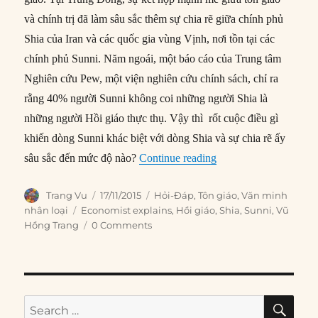
và chính trị đã làm sâu sắc thêm sự chia rẽ giữa chính phủ
Shia của Iran và các quốc gia vùng Vịnh, nơi tồn tại các
chính phủ Sunni. Năm ngoái, một báo cáo của Trung tâm
Nghiên cứu Pew, một viện nghiên cứu chính sách, chỉ ra
rằng 40% người Sunni không coi những người Shia là
những người Hồi giáo thực thụ. Vậy thì rốt cuộc điều gì
khiến dòng Sunni khác biệt với dòng Shia và sự chia rẽ ấy
“Người Hồi giáo Sunni
sâu sắc đến mức độ nào?
Continue reading
Author
Posted
Categories
Trang Vu
17/11/2015
Hỏi-Đáp
,
Tôn giáo
,
Văn minh
on
Tags
nhân loại
Economist explains
,
Hồi giáo
,
Shia
,
Sunni
,
Vũ
Hồng Trang
0 Comments
SE
Search