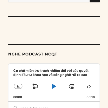
for:
NGHE PODCAST NCQT
Audio
Player
Cơ chế miễn trừ trách nhiệm đối với các quyết
định đầu tư khoa học và công nghệ rủi ro cao
1
X
SKIP
PLAY
JUMP
CHANGE
SHARE
PLAYBACK
THIS
BACKWARD
PAUSE
FORWARD
00:00
RATE
55:10
EPISOD
Search