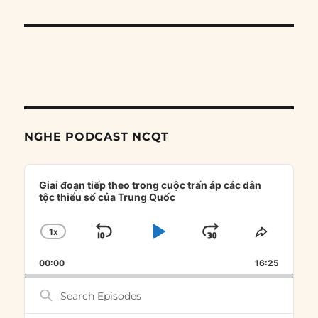
NGHE PODCAST NCQT
Audio
Player
Giai đoạn tiếp theo trong cuộc trấn áp các dân
tộc thiểu số của Trung Quốc
1
X
SKIP
PLAY
JUMP
CHANGE
SHARE
PLAYBACK
THIS
BACKWARD
PAUSE
FORWARD
00:00
RATE
16:25
EPISOD
Search
Episodes