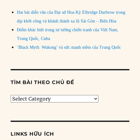
Hai bài diễn văn của Đại sứ Hoa Kỳ Elbridge Durbrow trong
dịp khởi công và khánh thành xa lộ Sài Gòn – Biên Hòa
Điểm khác biệt trong tư tưởng chiến tranh của Việt Nam,
Trung Quốc, Cuba
‘Black Myth: Wukong’ và sức mạnh mềm của Trung Quốc
TÌM BÀI THEO CHỦ ĐỀ
Tìm
bài
theo
chủ
đề
LINKS HỮU ÍCH