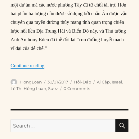
một dự án mà các nước phương Tây đã từ chối tài trợ. Hơn
hai phần ba lượng dầu được sử dụng bởi châu Âu được vận
chuyển qua tuyến đường thủy mang tính quan trọng chiến
lược nối liền Địa Trung Hải và Biển Đỏ này, và Thủ tướng
Anh Anthony Eden đã thề đòi lại “con đường huyết mạch
vĩ đại của đế chế.”
“Khủng hoảng Kênh đào Suez là gì?”
Continue reading
Author
Posted
Categories
Tags
HongLoan
30/01/2017
Hỏi-Đáp
Ai Cập
,
Israel
,
on
Lê Thị Hồng Loan
,
Suez
0 Comments
SE
Search
for: