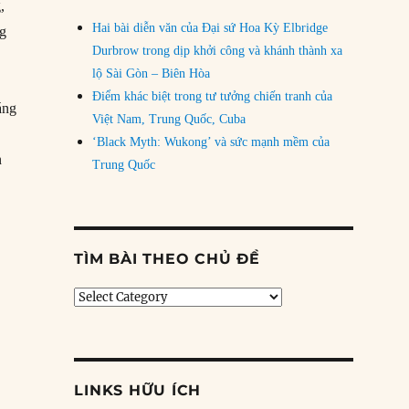
,
Hai bài diễn văn của Đại sứ Hoa Kỳ Elbridge
ng
Durbrow trong dịp khởi công và khánh thành xa
lộ Sài Gòn – Biên Hòa
Điểm khác biệt trong tư tưởng chiến tranh của
áng
Việt Nam, Trung Quốc, Cuba
‘Black Myth: Wukong’ và sức mạnh mềm của
n
Trung Quốc
TÌM BÀI THEO CHỦ ĐỀ
Tìm
bài
theo
chủ
đề
LINKS HỮU ÍCH