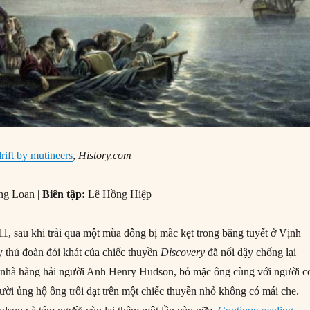
rift by mutineers
,
History.com
ng Loan |
Biên tập:
Lê Hồng Hiệp
, sau khi trải qua một mùa đông bị mắc kẹt trong băng tuyết ở Vịnh
 thủ đoàn đói khát của chiếc thuyền
Discovery
đã nổi dậy chống lại
, nhà hàng hải người Anh Henry Hudson, bỏ mặc ông cùng với người c
gười ủng hộ ông trôi dạt trên một chiếc thuyền nhỏ không có mái che.
“22