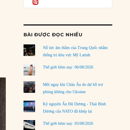
Informatio
03/08/2026
Đặt cược vào thất bại: Các quỹ đầu tư mạo
hiểm quốc gia và khía cạnh chính trị của vốn
rủi ro
02/08/2026
BÀI ĐƯỢC ĐỌC NHIỀU
Làm thế nào để kết thúc Chiến tranh Iran?
Nỗ lực âm thầm của Trung Quốc nhằm
01/08/2026
thống trị khu vực Mỹ Latinh
Chiến lược kế tiếp của Bắc Kinh ở Biển Đông
31/07/2026
Thế giới hôm nay: 06/08/2026
Trật tự thế giới mới: Các nước nhỏ sẽ luôn
phải chịu đựng?
Mối nguy khi Châu Âu do dự hỗ trợ
30/07/2026
phòng không cho Ukraine
Tập tìm cách chôn vùi bê bối chấn động vòng
Kỷ nguyên Ấn Độ Dương - Thái Bình
tròn thân cận của mình
Dương của NATO đã khép lại
29/07/2026
Thế giới hôm nay: 05/08/2026
LOAD MORE