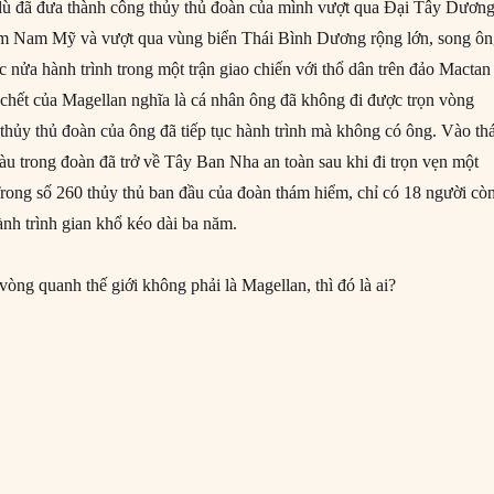
dù đã đưa thành công thủy thủ đoàn của mình vượt qua Đại Tây Dương
nam Nam Mỹ và vượt qua vùng biển Thái Bình Dương rộng lớn, song ô
c nửa hành trình trong một trận giao chiến với thổ dân trên đảo Mactan
i chết của Magellan nghĩa là cá nhân ông đã không đi được trọn vòng
 thủy thủ đoàn của ông đã tiếp tục hành trình mà không có ông. Vào th
àu trong đoàn đã trở về Tây Ban Nha an toàn sau khi đi trọn vẹn một
Trong số 260 thủy thủ ban đầu của đoàn thám hiểm, chỉ có 18 người cò
ành trình gian khổ kéo dài ba năm.
vòng quanh thế giới không phải là Magellan, thì đó là ai?
llan có phải là người đầu tiên đi vòng quanh thế giới?”