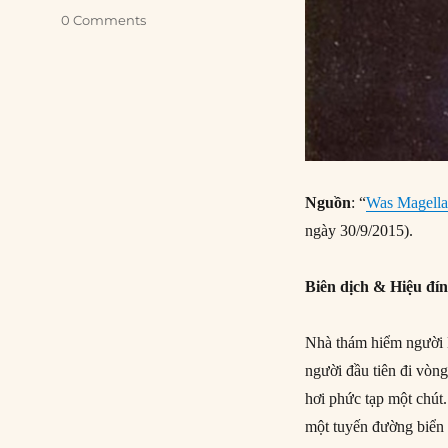
0 Comments
Nguồn
: “
Was Magellan
ngày 30/9/2015).
Biên dịch & Hiệu đí
Nhà thám hiểm người 
người đầu tiên đi vòng
hơi phức tạp một chút
một tuyến đường biển 