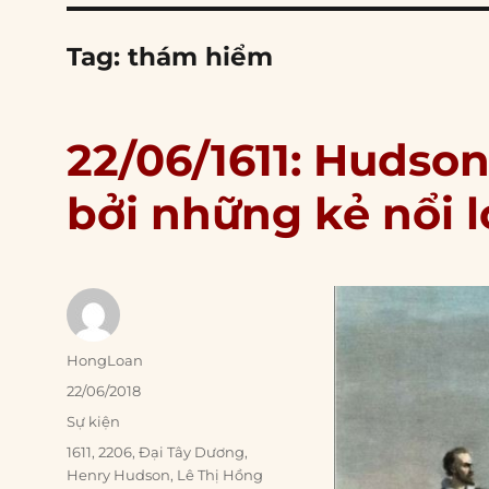
Tag:
thám hiểm
22/06/1611: Hudson 
bởi những kẻ nổi 
Author
HongLoan
Posted
22/06/2018
on
Categories
Sự kiện
Tags
1611
,
2206
,
Đại Tây Dương
,
Henry Hudson
,
Lê Thị Hồng