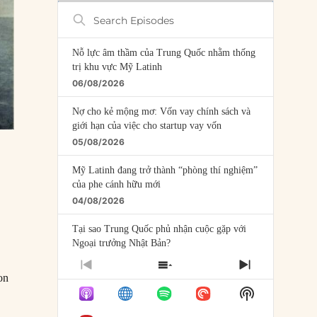
Search
Episodes
Nỗ lực âm thầm của Trung Quốc nhằm thống
trị khu vực Mỹ Latinh
06/08/2026
Nợ cho kẻ mộng mơ: Vốn vay chính sách và
giới hạn của việc cho startup vay vốn
05/08/2026
Mỹ Latinh đang trở thành “phòng thí nghiệm”
của phe cánh hữu mới
04/08/2026
Tại sao Trung Quốc phủ nhận cuộc gặp với
Ngoại trưởng Nhật Bản?
04/08/2026
PREVIOUS
SHOW
NEXT
on
EPISODE
EPISODES
EPISODE
Điểm mù chiến lược của Trump tại Thái Bình
Show
LIST
Dương
Podcast
/06/1611: Hudson bị thả trôi trên biển bởi những kẻ nổi loạn”