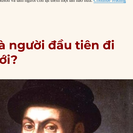
dson và tám người còn lại thêm một lần nào nữa.
Continue reading
à người đầu tiên đi
ới?