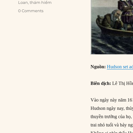
Loan
,
thám hiểm
0 Comments
Nguồn:
Hudson set ad
Biên dịch:
Lê Thị Hồ
Vào ngày này năm 1611
Hudson ngày nay, thủy
thuyền trưởng của họ
trai nhỏ tuổi và bảy n