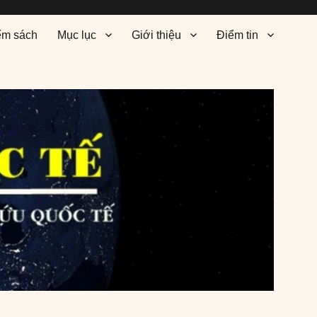
ểm sách
Mục lục
Giới thiệu
Điểm tin