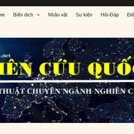
me
Biên dịch
Nhân vật
Sự kiện
Hỏi-Đáp
Đi