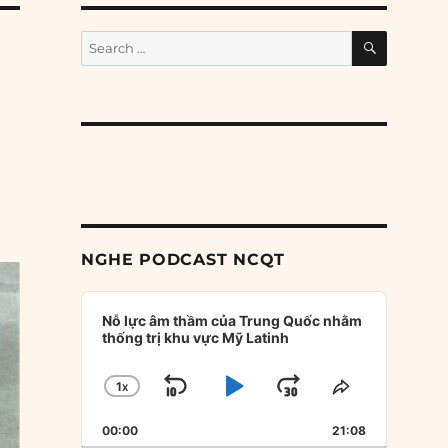
SEARCH
Search
for:
NGHE PODCAST NCQT
Audio
Player
Nỗ lực âm thầm của Trung Quốc nhằm
thống trị khu vực Mỹ Latinh
1
X
SKIP
PLAY
JUMP
CHANGE
SHARE
PLAYBACK
THIS
BACKWARD
PAUSE
FORWARD
00:00
RATE
21:08
EPISODE