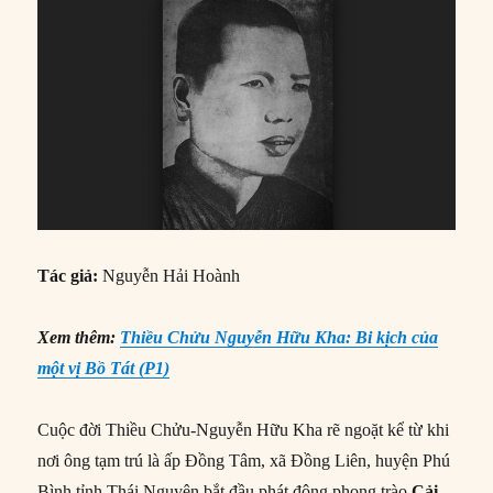
Tác giả:
Nguyễn Hải Hoành
Xem thêm:
Thiều Chửu Nguyễn Hữu Kha: Bi kịch của
một vị Bồ Tát (P1)
Cuộc đời Thiều Chửu-Nguyễn Hữu Kha rẽ ngoặt kể từ khi
nơi ông tạm trú là ấp Đồng Tâm, xã Đồng Liên, huyện Phú
Bình tỉnh Thái Nguyên bắt đầu phát động phong trào
Cải