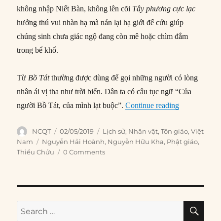
không nhập Niết Bàn, không lên cõi
Tây phương cực lạc
hưởng thú vui nhàn hạ mà nán lại hạ giới để cứu giúp
chúng sinh chưa giác ngộ đang còn mê hoặc chìm đắm
trong bể khổ.
Từ
Bồ Tát
thường được dùng để gọi những người có lòng
nhân ái vị tha như trời biển. Dân ta có câu tục ngữ “Của
“Thiều Chửu 
người Bồ Tát, của mình lạt buộc”.
Continue reading
Author
Posted
Categories
NCQT
02/05/2019
Lịch sử
,
Nhân vật
,
Tôn giáo
,
Việt
on
Tags
Nam
Nguyễn Hải Hoành
,
Nguyễn Hữu Kha
,
Phật giáo
,
Thiều Chửu
0 Comments
SE
Search
for: