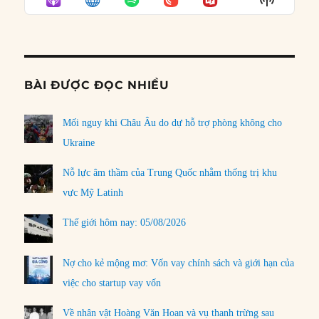
LIST
Podcast
Informat
BÀI ĐƯỢC ĐỌC NHIỀU
Mối nguy khi Châu Âu do dự hỗ trợ phòng không cho
Ukraine
Nỗ lực âm thầm của Trung Quốc nhằm thống trị khu
vực Mỹ Latinh
Thế giới hôm nay: 05/08/2026
Nợ cho kẻ mộng mơ: Vốn vay chính sách và giới hạn của
việc cho startup vay vốn
Về nhân vật Hoàng Văn Hoan và vụ thanh trừng sau