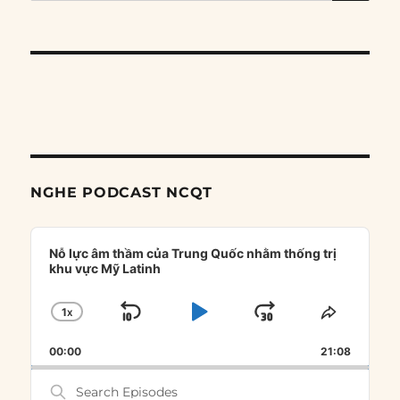
NGHE PODCAST NCQT
Audio
Player
Nỗ lực âm thầm của Trung Quốc nhằm thống trị
khu vực Mỹ Latinh
1
X
SKIP
PLAY
JUMP
CHANGE
SHARE
PLAYBACK
THIS
BACKWARD
PAUSE
FORWARD
00:00
RATE
21:08
EPISOD
Search
Episodes