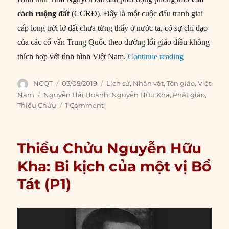
cách ruộng đất
(CCRĐ). Đây là một cuộc đấu tranh giai
cấp long trời lở đất chưa từng thấy ở nước ta, có sự chỉ đạo
của các cố vấn Trung Quốc theo đường lối giáo điều không
“Thiều Chửu 
thích hợp với tình hình Việt Nam.
Continue reading
Author
Posted
Categories
NCQT
03/05/2019
Lịch sử
,
Nhân vật
,
Tôn giáo
,
Việt
on
Tags
Nam
Nguyễn Hải Hoành
,
Nguyễn Hữu Kha
,
Phật giáo
,
Thiều Chửu
1 Comment
Thiều Chửu Nguyễn Hữu
Kha: Bi kịch của một vị Bồ
Tát (P1)