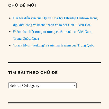
CHỦ ĐỀ MỚI
Hai bài diễn văn của Đại sứ Hoa Kỳ Elbridge Durbrow trong
dịp khởi công và khánh thành xa lộ Sài Gòn – Biên Hòa
Điểm khác biệt trong tư tưởng chiến tranh của Việt Nam,
Trung Quốc, Cuba
‘Black Myth: Wukong’ và sức mạnh mềm của Trung Quốc
TÌM BÀI THEO CHỦ ĐỀ
Tìm
bài
theo
chủ