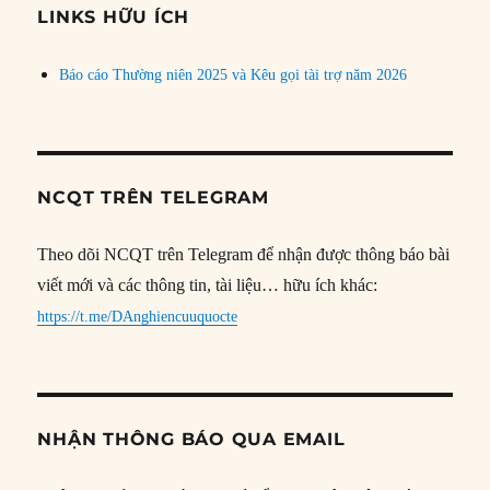
đề
LINKS HỮU ÍCH
Báo cáo Thường niên 2025 và Kêu gọi tài trợ năm 2026
NCQT TRÊN TELEGRAM
Theo dõi NCQT trên Telegram để nhận được thông báo bài
viết mới và các thông tin, tài liệu… hữu ích khác:
https://t.me/DAnghiencuuquocte
NHẬN THÔNG BÁO QUA EMAIL