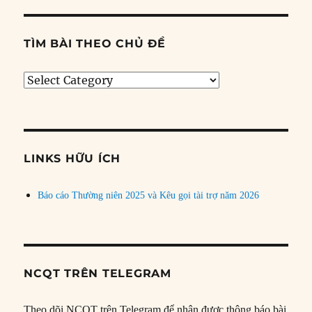
TÌM BÀI THEO CHỦ ĐỀ
Tìm
bài
theo
chủ
đề
LINKS HỮU ÍCH
Báo cáo Thường niên 2025 và Kêu gọi tài trợ năm 2026
NCQT TRÊN TELEGRAM
Theo dõi NCQT trên Telegram để nhận được thông báo bài