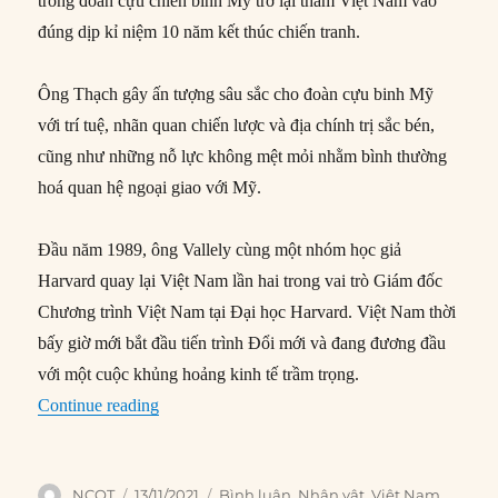
trong đoàn cựu chiến binh Mỹ trở lại thăm Việt Nam vào
đúng dịp kỉ niệm 10 năm kết thúc chiến tranh.
Ông Thạch gây ấn tượng sâu sắc cho đoàn cựu binh Mỹ
với trí tuệ, nhãn quan chiến lược và địa chính trị sắc bén,
cũng như những nỗ lực không mệt mỏi nhằm bình thường
hoá quan hệ ngoại giao với Mỹ.
Đầu năm 1989, ông Vallely cùng một nhóm học giả
Harvard quay lại Việt Nam lần hai trong vai trò Giám đốc
Chương trình Việt Nam tại Đại học Harvard. Việt Nam thời
bấy giờ mới bắt đầu tiến trình Đổi mới và đang đương đầu
với một cuộc khủng hoảng kinh tế trầm trọng.
“Huyền thoại ngoại giao Nguyễn Cơ Thạch tron
Continue reading
Author
Posted
Categories
NCQT
13/11/2021
Bình luận
,
Nhân vật
,
Việt Nam