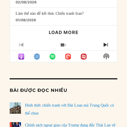
02/08/2026
Làm thế nào để kết thúc Chiến tranh Iran?
01/08/2026
LOAD MORE
PREVIOUS
SHOW
NEXT
EPISODE
EPISODES
EPISO
Show
LIST
Podcast
Informat
BÀI ĐƯỢC ĐỌC NHIỀU
Hình thức chiến tranh với Đài Loan mà Trung Quốc có
thể chọn
Chính sách ngoại giao của Trump đang đẩy Thái Lan về