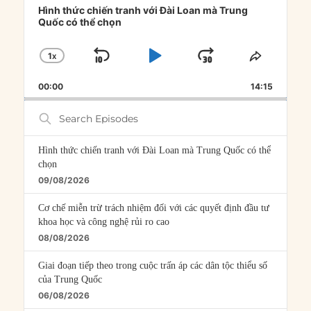
Player
Hình thức chiến tranh với Đài Loan mà Trung
Quốc có thể chọn
1
X
SKIP
PLAY
JUMP
CHANGE
SHARE
PLAYBACK
THIS
BACKWARD
PAUSE
FORWARD
00:00
RATE
14:15
EPISOD
Search
Episodes
Hình thức chiến tranh với Đài Loan mà Trung Quốc có thể
chọn
09/08/2026
Cơ chế miễn trừ trách nhiệm đối với các quyết định đầu tư
khoa học và công nghệ rủi ro cao
08/08/2026
Giai đoạn tiếp theo trong cuộc trấn áp các dân tộc thiểu số
của Trung Quốc
06/08/2026