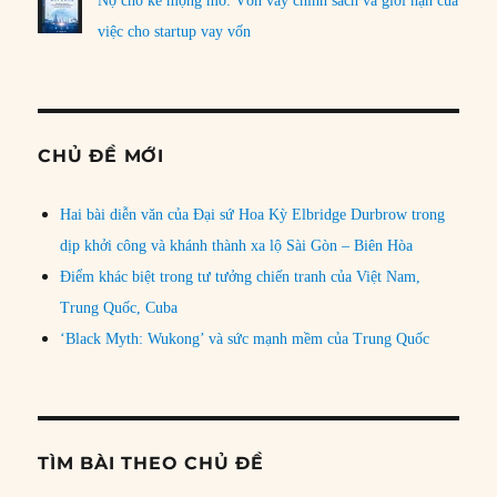
Nợ cho kẻ mộng mơ: Vốn vay chính sách và giới hạn của
việc cho startup vay vốn
CHỦ ĐỀ MỚI
Hai bài diễn văn của Đại sứ Hoa Kỳ Elbridge Durbrow trong
dịp khởi công và khánh thành xa lộ Sài Gòn – Biên Hòa
Điểm khác biệt trong tư tưởng chiến tranh của Việt Nam,
Trung Quốc, Cuba
‘Black Myth: Wukong’ và sức mạnh mềm của Trung Quốc
TÌM BÀI THEO CHỦ ĐỀ