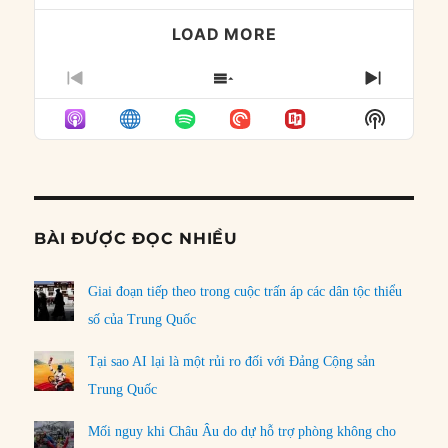
LOAD MORE
PREVIOUS
SHOW
NEXT
EPISODE
EPISODES
EPISO
Show
LIST
Podcast
Informat
BÀI ĐƯỢC ĐỌC NHIỀU
Giai đoạn tiếp theo trong cuộc trấn áp các dân tộc thiểu
số của Trung Quốc
Tại sao AI lại là một rủi ro đối với Đảng Cộng sản
Trung Quốc
Mối nguy khi Châu Âu do dự hỗ trợ phòng không cho