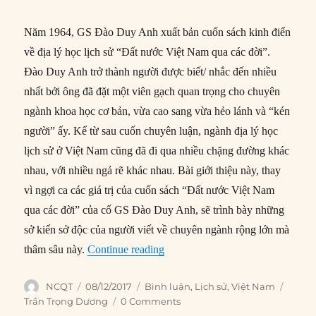
Năm 1964, GS Đào Duy Anh xuất bản cuốn sách kinh điển
về địa lý học lịch sử “Đất nước Việt Nam qua các đời”.
Đào Duy Anh trở thành người được biết/ nhắc đến nhiều
nhất bởi ông đã đặt một viên gạch quan trọng cho chuyên
ngành khoa học cơ bản, vừa cao sang vừa hẻo lánh và “kén
người” ấy. Kể từ sau cuốn chuyên luận, ngành địa lý học
lịch sử ở Việt Nam cũng đã đi qua nhiều chặng đường khác
nhau, với nhiều ngả rẽ khác nhau. Bài giới thiệu này, thay
vì ngợi ca các giá trị của cuốn sách “Đất nước Việt Nam
qua các đời” của cố GS Đào Duy Anh, sẽ trình bày những
sở kiến sở độc của người viết về chuyên ngành rộng lớn mà
“Địa lý học lịch sử Việt Nam: Tr
thâm sâu này.
Continue reading
Author
Posted
Categories
Tags
NCQT
08/12/2017
Bình luận
,
Lịch sử
,
Việt Nam
on
Trần Trọng Dương
0 Comments