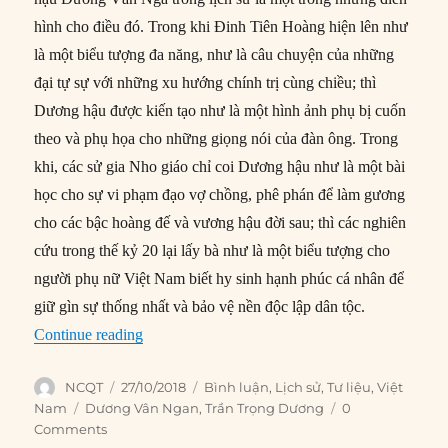
hình cho điều đó. Trong khi Đinh Tiên Hoàng hiện lên như
là một biểu tượng đa năng, như là câu chuyện của những
đại tự sự với những xu hướng chính trị cùng chiều; thì
Dương hậu được kiến tạo như là một hình ảnh phụ bị cuốn
theo và phụ họa cho những giọng nói của đàn ông. Trong
khi, các sử gia Nho giáo chỉ coi Dương hậu như là một bài
học cho sự vi phạm đạo vợ chồng, phê phán để làm gương
cho các bậc hoàng đế và vương hậu đời sau; thì các nghiên
cứu trong thế kỷ 20 lại lấy bà như là một biểu tượng cho
người phụ nữ Việt Nam biết hy sinh hạnh phúc cá nhân để
giữ gìn sự thống nhất và bảo vệ nền độc lập dân tộc.
“Sử Việt nhìn từ phận đàn bà: Trường hợp thá
Continue reading
Author
Posted
Categories
NCQT
27/10/2018
Bình luận
,
Lịch sử
,
Tư liệu
,
Việt
on
Tags
Nam
Dương Vân Ngan
,
Trần Trọng Dương
0
Comments