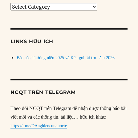
Tìm
bài
theo
chủ
đề
LINKS HỮU ÍCH
Báo cáo Thường niên 2025 và Kêu gọi tài trợ năm 2026
NCQT TRÊN TELEGRAM
Theo dõi NCQT trên Telegram để nhận được thông báo bài
viết mới và các thông tin, tài liệu… hữu ích khác:
https://t.me/DAnghiencuuquocte