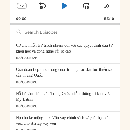
1
X
SKIP
PLAY
JUMP
CHANGE
SHARE
PLAYBACK
THIS
BACKWARD
PAUSE
FORWARD
00:00
RATE
55:10
EPISOD
Search
Episodes
Cơ chế miễn trừ trách nhiệm đối với các quyết định đầu tư
khoa học và công nghệ rủi ro cao
08/08/2026
Giai đoạn tiếp theo trong cuộc trấn áp các dân tộc thiểu số
của Trung Quốc
06/08/2026
Nỗ lực âm thầm của Trung Quốc nhằm thống trị khu vực
Mỹ Latinh
06/08/2026
Nợ cho kẻ mộng mơ: Vốn vay chính sách và giới hạn của
việc cho startup vay vốn