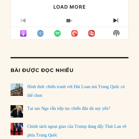
LOAD MORE
PREVIOUS
SHOW
NEXT
EPISODE
EPISODES
EPISO
Show
LIST
Podcast
Informat
BÀI ĐƯỢC ĐỌC NHIỀU
Hình thức chiến tranh với Đài Loan mà Trung Quốc có
thể chọn
Tại sao Nga vẫn tiếp tục chiến đấu dù suy yếu?
Chính sách ngoại giao của Trump đang đẩy Thái Lan về
phía Trung Quốc