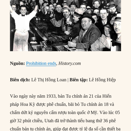
Nguồn:
Prohibition ends
,
History.com
Biên dịch:
Lê Thị Hồng Loan |
Biên tập:
Lê Hồng Hiệp
Vào ngày này năm 1933, bản Tu chính án 21 của Hiến
pháp Hoa Kỳ được phê chuẩn, bãi bỏ Tu chính án 18 và
chấm dứt kỷ nguyên cấm rượu toàn quốc ở Mỹ. Vào lúc 05
giờ 32 phút chiều, Utah đã trở thành tiểu bang thứ 36 phê
chuẩn bản tu chính án, giúp đạt được tỷ lệ đa số cần thiết ba