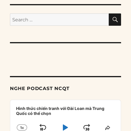
SE
Search
for:
NGHE PODCAST NCQT
Audio
Player
Hình thức chiến tranh với Đài Loan mà Trung
Quốc có thể chọn
1
X
CHANGE
SHARE