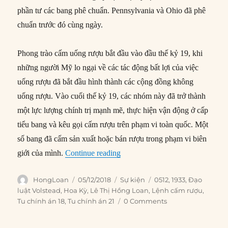
phần tư các bang phê chuẩn. Pennsylvania và Ohio đã phê
chuẩn trước đó cùng ngày.
Phong trào cấm uống rượu bắt đầu vào đầu thế kỷ 19, khi
những người Mỹ lo ngại về các tác động bất lợi của việc
uống rượu đã bắt đầu hình thành các cộng đồng không
uống rượu. Vào cuối thế kỷ 19, các nhóm này đã trở thành
một lực lượng chính trị mạnh mẽ, thực hiện vận động ở cấp
tiểu bang và kêu gọi cấm rượu trên phạm vi toàn quốc. Một
số bang đã cấm sản xuất hoặc bán rượu trong phạm vi biên
“05/12/1933: Thời kỳ cấm rượu 
giới của mình.
Continue reading
Author
Posted
Categories
Tags
HongLoan
05/12/2018
Sự kiện
0512
,
1933
,
Đạo
on
luật Volstead
,
Hoa Kỳ
,
Lê Thị Hồng Loan
,
Lệnh cấm rượu
,
Tu chính án 18
,
Tu chính án 21
0 Comments