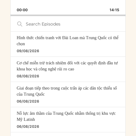
SKIP
PLAY
JUMP
PLAYBACK
THIS
BACKWARD
PAUSE
FORWARD
00:00
RATE
14:15
EPISOD
Search
Episodes
Hình thức chiến tranh với Đài Loan mà Trung Quốc có thể
chọn
09/08/2026
Cơ chế miễn trừ trách nhiệm đối với các quyết định đầu tư
khoa học và công nghệ rủi ro cao
08/08/2026
Giai đoạn tiếp theo trong cuộc trấn áp các dân tộc thiểu số
của Trung Quốc
06/08/2026
Nỗ lực âm thầm của Trung Quốc nhằm thống trị khu vực
Mỹ Latinh
06/08/2026