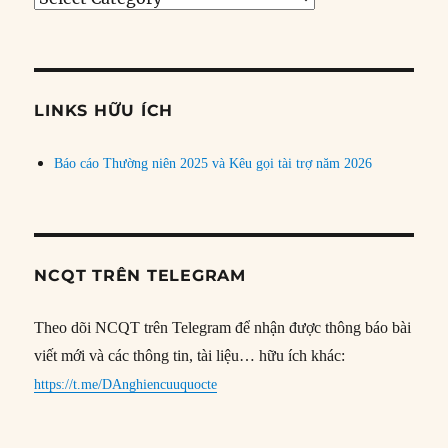
bài
theo
chủ
đề
LINKS HỮU ÍCH
Báo cáo Thường niên 2025 và Kêu gọi tài trợ năm 2026
NCQT TRÊN TELEGRAM
Theo dõi NCQT trên Telegram để nhận được thông báo bài
viết mới và các thông tin, tài liệu… hữu ích khác:
https://t.me/DAnghiencuuquocte