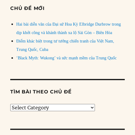
CHỦ ĐỀ MỚI
Hai bài diễn văn của Đại sứ Hoa Kỳ Elbridge Durbrow trong
dịp khởi công và khánh thành xa lộ Sài Gòn – Biên Hòa
Điểm khác biệt trong tư tưởng chiến tranh của Việt Nam,
Trung Quốc, Cuba
‘Black Myth: Wukong’ và sức mạnh mềm của Trung Quốc
TÌM BÀI THEO CHỦ ĐỀ
Tìm
bài
theo
chủ