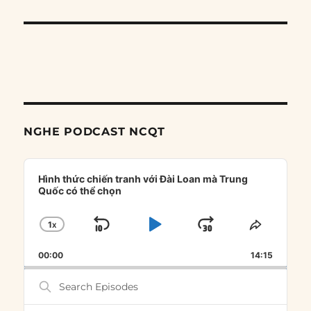
NGHE PODCAST NCQT
Audio
Player
Hình thức chiến tranh với Đài Loan mà Trung
Quốc có thể chọn
1
X
SKIP
PLAY
JUMP
CHANGE
SHARE
PLAYBACK
THIS
BACKWARD
PAUSE
FORWARD
00:00
RATE
14:15
EPISOD
Search
Episodes