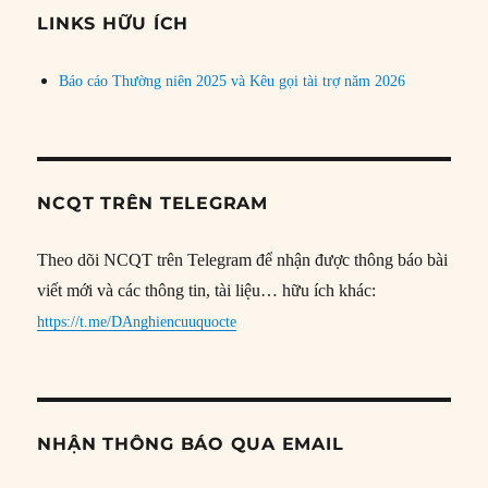
đề
LINKS HỮU ÍCH
Báo cáo Thường niên 2025 và Kêu gọi tài trợ năm 2026
NCQT TRÊN TELEGRAM
Theo dõi NCQT trên Telegram để nhận được thông báo bài
viết mới và các thông tin, tài liệu… hữu ích khác:
https://t.me/DAnghiencuuquocte
NHẬN THÔNG BÁO QUA EMAIL