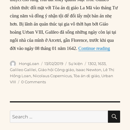
chính thức đối mặt với Tòa án dị giáo La Mã vào tháng Tư
cùng năm và đồng ý nhận tội để đổi lấy một bản án nhẹ
hơn. Bị lãnh án quản thúc tại gia vô thời hạn bởi Giáo
hoàng Urban VIII, Galileo đã sống những ngày còn lại tại
ngôi nhà của mình ở Arcetri, gần Florence, trước khi qua
“13/02/163
đời vào ngày 08 tháng 01 năm 1642.
Continue reading
Author
Posted
Categories
Tags
HongLoan
13/02/2019
Sự kiện
1302
,
1633
,
on
Galileo Galilei
,
Giáo hội Công giáo
,
Isaac Newton
,
Lê Thị
Hồng Loan
,
Nicolaus Copernicus
,
Tòa án dị giáo
,
Urban
VIII
0 Comments
SE
Search
for: