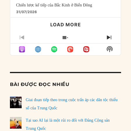
Chiến lược kế tiếp của Bắc Kinh ở Biển Đông
31/07/2026
LOAD MORE
PREVIOUS
SHOW
NEXT
EPISODE
EPISODES
EPISO
Show
LIST
Podcast
Informat
BÀI ĐƯỢC ĐỌC NHIỀU
Giai đoạn tiếp theo trong cuộc trấn áp các dân tộc thiểu
số của Trung Quốc
Tại sao AI lại là một rủi ro đối với Đảng Cộng sản
Trung Quốc