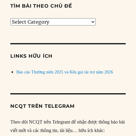
TÌM BÀI THEO CHỦ ĐỀ
Tìm
bài
theo
chủ
đề
LINKS HỮU ÍCH
Báo cáo Thường niên 2025 và Kêu gọi tài trợ năm 2026
NCQT TRÊN TELEGRAM
Theo dõi NCQT trên Telegram để nhận được thông báo bài
viết mới và các thông tin, tài liệu… hữu ích khác: