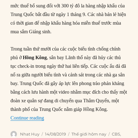
mức thuế bổ sung đối với 300 tỷ đô la hàng nhập khẩu của
Trung Quốc bắt đầu từ ngày 1 tháng 9. Các nhà bán lẻ hiện
có thời gian để nhập khẩu hàng hóa miễn thuế trước mùa
mua sắm Giáng sinh.
Trong tuần thứ mười của các cuộc biểu tình chống chính
phủ ở
Hồng Kông
, sân bay Lãnh thổ này đã hủy các thủ
tục check-in trong ngày thứ hai liên tiếp. Các cuộc ẩu đả đã
nổ ra giữa người biểu tình và cảnh sát trong các nhà ga sân
bay. Trung Quốc đã gây áp lực lên phong trào phản kháng
bằng cách lưu hành một video nhằm mục đích cho thấy một
đoàn xe quân sự đang di chuyển qua Thâm Quyến, một
thành phố của Trung Quốc nằm giáp Hồng Kông.
“Thế giới hôm nay: 14/08/2019”
Continue reading
Author
Posted
Categories
Tags
Nhat Huy
14/08/2019
Thế giới hôm nay
CBS
,