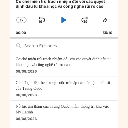
Player
Cơ chế miễn trừ trách nhiệm đối với các quyết
định đầu tư khoa học và công nghệ rủi ro cao
1
X
SKIP
PLAY
JUMP
CHANGE
SHARE
PLAYBACK
THIS
BACKWARD
PAUSE
FORWARD
00:00
RATE
55:10
EPISOD
Search
Episodes
Cơ chế miễn trừ trách nhiệm đối với các quyết định đầu tư
khoa học và công nghệ rủi ro cao
08/08/2026
Giai đoạn tiếp theo trong cuộc trấn áp các dân tộc thiểu số
của Trung Quốc
06/08/2026
Nỗ lực âm thầm của Trung Quốc nhằm thống trị khu vực
Mỹ Latinh
06/08/2026