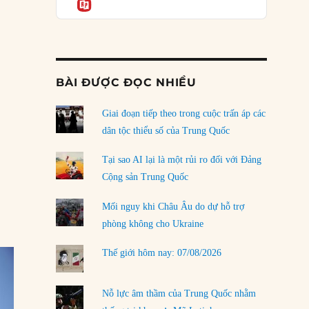
Informatio
04/08/2026
Điểm mù chiến lược của Trump tại Thái Bình
Dương
03/08/2026
 ký Bắc Kinh (25/01/21): Kế ‘ve sầu thoát xác’ của Viện Khổng Tử”
BÀI ĐƯỢC ĐỌC NHIỀU
Đặt cược vào thất bại: Các quỹ đầu tư mạo
hiểm quốc gia và khía cạnh chính trị của vốn
rủi ro
Giai đoạn tiếp theo trong cuộc trấn áp các
02/08/2026
dân tộc thiểu số của Trung Quốc
Làm thế nào để kết thúc Chiến tranh Iran?
Tại sao AI lại là một rủi ro đối với Đảng
01/08/2026
Cộng sản Trung Quốc
Chiến lược kế tiếp của Bắc Kinh ở Biển Đông
Mối nguy khi Châu Âu do dự hỗ trợ
31/07/2026
phòng không cho Ukraine
Trật tự thế giới mới: Các nước nhỏ sẽ luôn
Thế giới hôm nay: 07/08/2026
phải chịu đựng?
30/07/2026
Nỗ lực âm thầm của Trung Quốc nhằm
LOAD MORE