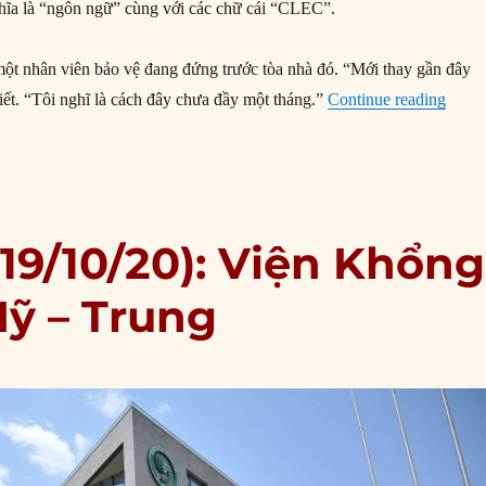
ghĩa là “ngôn ngữ” cùng với các chữ cái “CLEC”.
 một nhân viên bảo vệ đang đứng trước tòa nhà đó. “Mới thay gần đây
“Nhật
iết. “Tôi nghĩ là cách đây chưa đầy một tháng.”
Continue reading
19/10/20): Viện Khổng
Mỹ – Trung