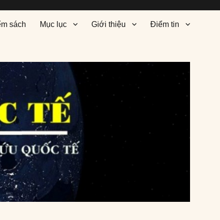
ểm sách
Mục lục
Giới thiệu
Điểm tin