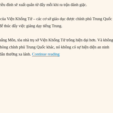
riều đình sẽ xuất quân từ đây mỗi khi ra trận đánh giặc.
h của Viện Khổng Tử – các cơ sở giáo dục được chính phủ Trung Quốc
 để thúc đẩy việc giảng dạy tiếng Trung.
hắng Môn, tòa nhà trụ sở Viện Khổng Tử trông hiện đại hơn. Và khôn
hòng chính phủ Trung Quốc khác, nó không có sự hiện diện an ninh
“Nhật ký Bắc Kinh (19/10/20): 
dân thường xa lánh.
Continue reading