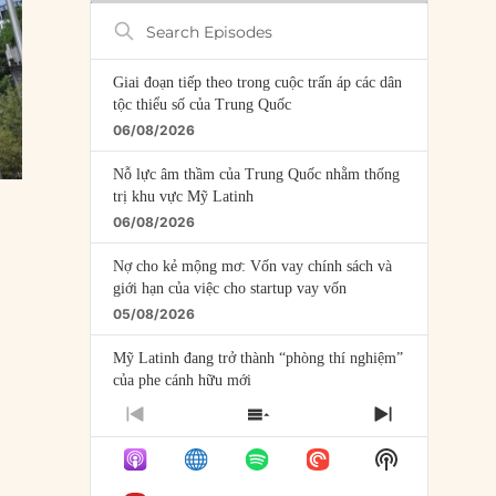
Search
Episodes
Giai đoạn tiếp theo trong cuộc trấn áp các dân
tộc thiểu số của Trung Quốc
06/08/2026
Nỗ lực âm thầm của Trung Quốc nhằm thống
trị khu vực Mỹ Latinh
06/08/2026
Nợ cho kẻ mộng mơ: Vốn vay chính sách và
giới hạn của việc cho startup vay vốn
05/08/2026
Mỹ Latinh đang trở thành “phòng thí nghiệm”
của phe cánh hữu mới
04/08/2026
PREVIOUS
SHOW
NEXT
EPISODE
EPISODES
EPISODE
Tại sao Trung Quốc phủ nhận cuộc gặp với
Show
LIST
Ngoại trưởng Nhật Bản?
Podcast