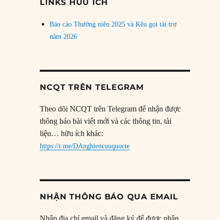
LINKS HỮU ÍCH
Báo cáo Thường niên 2025 và Kêu gọi tài trợ
năm 2026
NCQT TRÊN TELEGRAM
Theo dõi NCQT trên Telegram để nhận được
thông báo bài viết mới và các thông tin, tài
liệu… hữu ích khác:
https://t.me/DAnghiencuuquocte
NHẬN THÔNG BÁO QUA EMAIL
Nhập địa chỉ email và đăng ký để được nhận