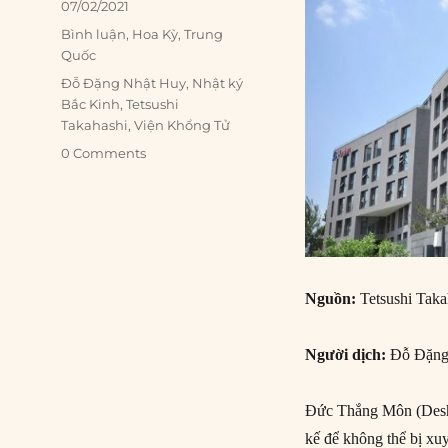
Posted
07/02/2021
on
Categories
Bình luận
,
Hoa Kỳ
,
Trung
Quốc
Tags
Đỗ Đặng Nhật Huy
,
Nhật ký
Bắc Kinh
,
Tetsushi
Takahashi
,
Viện Khổng Tử
0 Comments
Nguồn:
Tetsushi Tak
Người dịch:
Đỗ Đặng
Đức Thắng Môn (Deshe
kế để không thể bị xuy