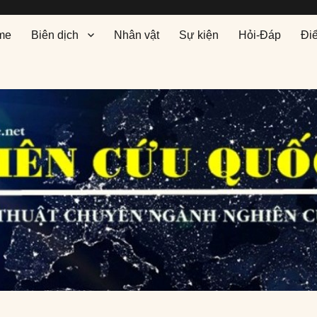
me
Biên dịch
Nhân vật
Sự kiện
Hỏi-Đáp
Đi