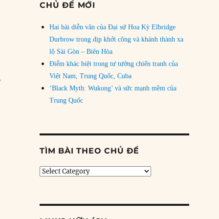
CHỦ ĐỀ MỚI
Hai bài diễn văn của Đại sứ Hoa Kỳ Elbridge
Durbrow trong dịp khởi công và khánh thành xa
lộ Sài Gòn – Biên Hòa
Điểm khác biệt trong tư tưởng chiến tranh của
Việt Nam, Trung Quốc, Cuba
g
‘Black Myth: Wukong’ và sức mạnh mềm của
Trung Quốc
Viện Khổng Tử trong đối đầu Mỹ – Trung”
TÌM BÀI THEO CHỦ ĐỀ
Tìm
bài
theo
chủ
đề