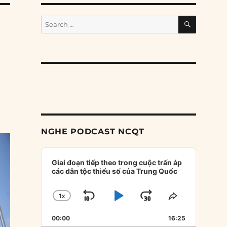
SEARCH
Search
for:
NGHE PODCAST NCQT
Audio
Player
Giai đoạn tiếp theo trong cuộc trấn áp
các dân tộc thiểu số của Trung Quốc
1
X
SKIP
PLAY
JUMP
CHANGE
SHARE
PLAYBACK
THIS
BACKWARD
PAUSE
FORWARD
00:00
RATE
16:25
EPISODE