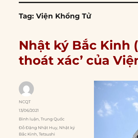
Tag:
Viện Khổng Tử
Nhật ký Bắc Kinh (2
thoát xác’ của Vi
Author
NCQT
Posted
13/06/2021
on
Categories
Bình luận
,
Trung Quốc
Tags
Đỗ Đặng Nhật Huy
,
Nhật ký
Bắc Kinh
,
Tetsushi