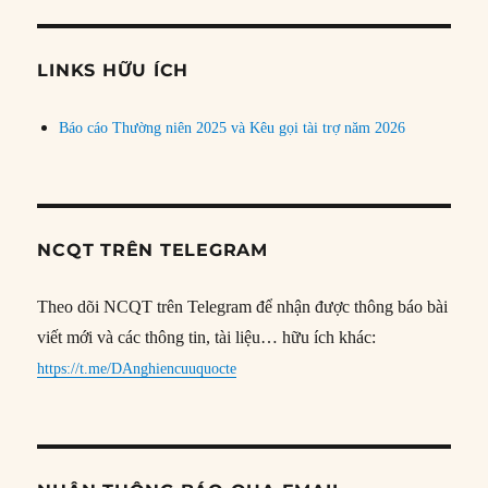
theo
chủ
đề
LINKS HỮU ÍCH
Báo cáo Thường niên 2025 và Kêu gọi tài trợ năm 2026
NCQT TRÊN TELEGRAM
Theo dõi NCQT trên Telegram để nhận được thông báo bài
viết mới và các thông tin, tài liệu… hữu ích khác:
https://t.me/DAnghiencuuquocte