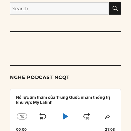
SE
Search
for:
NGHE PODCAST NCQT
Audio
Player
Nỗ lực âm thầm của Trung Quốc nhằm thống trị
khu vực Mỹ Latinh
1
X
SKIP
PLAY
JUMP
CHANGE
SHARE
PLAYBACK
THIS
BACKWARD
PAUSE
FORWARD
00:00
RATE
21:08
EPISOD