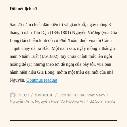
Đôi nét lịch sử
Sau 25 năm chiến đấu kiên trì và gian khổ, ngày mồng 3
tháng 5 năm Tân Dậu (13/6/1801) Nguyễn Vương (vua Gia
Long) tái chiếm kinh đô cũ Phú Xuân, đuổi vua tôi Cảnh
Thịnh chạy dài ra Bắc. Một năm sau, ngày mồng 2 tháng 5
năm Nhâm Tuất (1/6/1802), tuy chưa chính thức lên ngôi
hoàng đế (1) nhưng theo lời đề nghị của bầy tôi, vua ban
hành niên hiệu Gia Long, mở ra một triều đại mới của nhà
“Vì sao vua Gia Long trả thù tàn khố
Nguyễn.
Continue reading
Author
Posted
Categories
Tags
NCQT
30/10/2016
Lịch sử
,
Tư liệu
,
Việt Nam
on
Nguyễn Ánh
,
Nguyễn Huệ
,
Võ Hương An
32 Comments