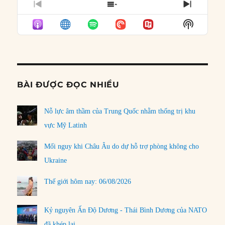
PREVIOUS
SHOW
NEXT
EPISODE
EPISODES
EPISO
Show
LIST
Podcast
Informat
BÀI ĐƯỢC ĐỌC NHIỀU
Nỗ lực âm thầm của Trung Quốc nhằm thống trị khu
vực Mỹ Latinh
Mối nguy khi Châu Âu do dự hỗ trợ phòng không cho
Ukraine
Thế giới hôm nay: 06/08/2026
Kỷ nguyên Ấn Độ Dương - Thái Bình Dương của NATO
đã khép lại