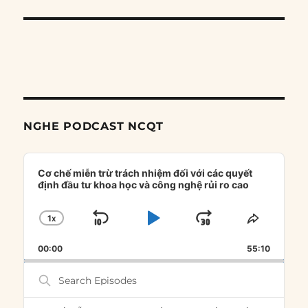
NGHE PODCAST NCQT
Audio
Player
Cơ chế miễn trừ trách nhiệm đối với các quyết
định đầu tư khoa học và công nghệ rủi ro cao
1
X
SKIP
PLAY
JUMP
CHANGE
SHARE
PLAYBACK
THIS
BACKWARD
PAUSE
FORWARD
00:00
RATE
55:10
EPISOD
Search
Episodes