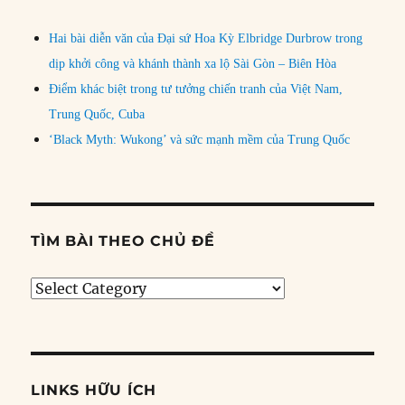
Hai bài diễn văn của Đại sứ Hoa Kỳ Elbridge Durbrow trong
dịp khởi công và khánh thành xa lộ Sài Gòn – Biên Hòa
Điểm khác biệt trong tư tưởng chiến tranh của Việt Nam,
Trung Quốc, Cuba
‘Black Myth: Wukong’ và sức mạnh mềm của Trung Quốc
TÌM BÀI THEO CHỦ ĐỀ
Tìm
bài
theo
chủ
đề
LINKS HỮU ÍCH