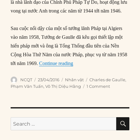
là nhà lãnh đạo của Chính Phủ Pháp Tự Do, hoạt động lưu
vong tại nước Anh trong các năm từ 1944 tới năm 1946.
Sau cuộc nổi dậy của một số tướng lãnh Pháp tại Algiers
vào năm 1958, Tướng de Gaulle đã kêu gọi thiết lập một
hiến pháp mới và ông là Tổng Thống đầu tiên của Nền
Cộng Hòa Thứ Năm của nước Pháp, phục vụ từ năm 1958
“Charles de Gaulle: Anh hùng và
tới năm 1969.
Continue reading
Author
Posted
Categories
Tags
NCQT
23/04/2016
Nhân vật
Charles de Gaulle
,
on
Phạm Văn Tuấn
,
Võ Thị Diệu Hằng
1 Comment
SE
Search
for: