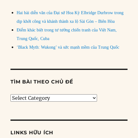
Hai bài diễn văn của Đại sứ Hoa Kỳ Elbridge Durbrow trong
dịp khởi công và khánh thành xa lộ Sài Gòn – Biên Hòa
Điểm khác biệt trong tư tưởng chiến tranh của Việt Nam,
Trung Quốc, Cuba
‘Black Myth: Wukong’ và sức mạnh mềm của Trung Quốc
TÌM BÀI THEO CHỦ ĐỀ
Tìm
bài
theo
chủ
đề
LINKS HỮU ÍCH