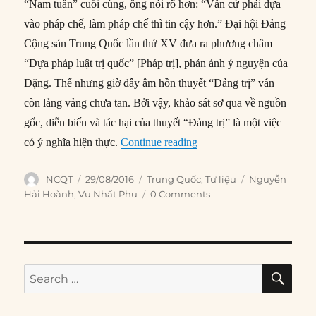
“Nam tuần” cuối cùng, ông nói rõ hơn: “Vẫn cứ phải dựa
vào pháp chế, làm pháp chế thì tin cậy hơn.” Đại hội Đảng
Cộng sản Trung Quốc lần thứ XV đưa ra phương châm
“Dựa pháp luật trị quốc” [Pháp trị], phản ánh ý nguyện của
Đặng. Thế nhưng giờ đây âm hồn thuyết “Đảng trị” vẫn
còn lảng vảng chưa tan. Bởi vậy, khảo sát sơ qua về nguồn
gốc, diễn biến và tác hại của thuyết “Đảng trị” là một việc
“Nhận diện “Đảng trị””
có ý nghĩa hiện thực.
Continue reading
Author
Posted
Categories
Tags
NCQT
29/08/2016
Trung Quốc
,
Tư liệu
Nguyễn
on
Hải Hoành
,
Vu Nhất Phu
0 Comments
SE
Search
for: