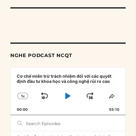
NGHE PODCAST NCQT
Audio
Player
Cơ chế miễn trừ trách nhiệm đối với các quyết
định đầu tư khoa học và công nghệ rủi ro cao
1
X
SKIP
PLAY
JUMP
CHANGE
SHARE
PLAYBACK
THIS
BACKWARD
PAUSE
FORWARD
00:00
RATE
55:10
EPISOD
Search
Episodes