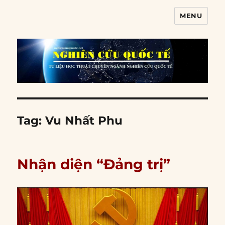
MENU
Nghiên cứu quốc tế
Tag:
Vu Nhất Phu
Nhận diện “Đảng trị”