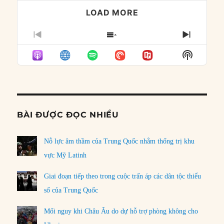
LOAD MORE
PREVIOUS
SHOW
NEXT
EPISODE
EPISODES
EPISO
Show
LIST
Podcast
Informat
BÀI ĐƯỢC ĐỌC NHIỀU
Nỗ lực âm thầm của Trung Quốc nhằm thống trị khu
vực Mỹ Latinh
Giai đoạn tiếp theo trong cuộc trấn áp các dân tộc thiểu
số của Trung Quốc
Mối nguy khi Châu Âu do dự hỗ trợ phòng không cho