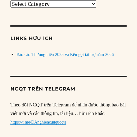
Tìm
bài
theo
chủ
đề
LINKS HỮU ÍCH
Báo cáo Thường niên 2025 và Kêu gọi tài trợ năm 2026
NCQT TRÊN TELEGRAM
Theo dõi NCQT trên Telegram để nhận được thông báo bài
viết mới và các thông tin, tài liệu… hữu ích khác:
https://t.me/DAnghiencuuquocte