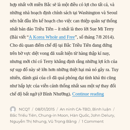
hợp nhất với miền Bắc sẽ là một điều có lợi cho tất cả, và
những nhà hoạch định chính sách tại Washington và Seoul
nên bắt đầu lên kế hoạch cho việc can thiệp quân sự thống
nhất bán đảo Triều Tiên – ít nhất là theo lời Sue Mi Terry
(Bài viết “
A Korea Whole and Free
”, số tháng 7/8 2014).
Cho dù quan điểm chế độ tại Bắc Triều Tiên đang đứng
trên bờ vực diệt vong đã xuất hiện từ hàng thập kỉ nay,
nhưng mới chỉ có Terry khẳng định rằng những lợi ích của
sự sụp đổ này sẽ lớn hơn những thiệt hại mà nó gây ra. Tuy
nhiên, đánh giá của cô đã quá phóng đại tính khả thi cũng
như hấp lực của viễn cảnh thống nhất sau một sự thay đổi
“Tranh luận: 
chế độ bất ngờ (ở Bình Nhưỡng).
Continue reading
Author
Posted
Categories
Tags
NCQT
08/01/2015
An ninh CA-TBD
,
Bình luận
on
Bắc Triều Tiên
,
Chung-in Moon
,
Hàn Quốc
,
John Delury
,
Nguyễn Thị Nhung
,
Vũ Trọng Bằng
1 Comment