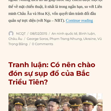
thế về mặt chiến thuật, ít nhất là trong ngắn hạn, so với Liên
minh Châu Âu và Hoa Kỳ, vốn quyết tâm tránh đối đầu
“Khủng hoả
quân sự trực diện (với Nga – NBT).
Continue reading
Author
Posted
Categories
NCQT
08/02/2015
An ninh quốc tế
,
Bình luận
,
on
Tags
Châu Âu
George Soros
,
Phạm Trang Nhung
,
Ukraine
,
Vũ
Trọng Bằng
0 Comments
Tranh luận: Có nên chào
đón sự sụp đổ của Bắc
Triều Tiên?