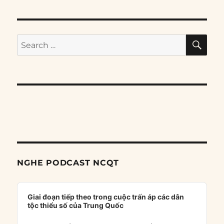
SE
Search
for:
NGHE PODCAST NCQT
Audio
Player
Giai đoạn tiếp theo trong cuộc trấn áp các dân
tộc thiểu số của Trung Quốc