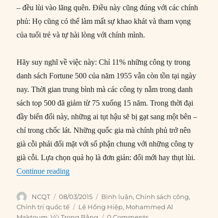
– đều lùi vào lãng quên. Điều này cũng đúng với các chính
phủ: Họ cũng có thể làm mất sự khao khát và tham vọng
của tuổi trẻ và tự hài lòng với chính mình.
Hãy suy nghĩ về việc này: Chỉ 11% những công ty trong
danh sách Fortune 500 của năm 1955 vẫn còn tồn tại ngày
nay. Thời gian trung bình mà các công ty nằm trong danh
sách top 500 đã giảm từ 75 xuống 15 năm. Trong thời đại
đầy biến đổi này, những ai tụt hậu sẽ bị gạt sang một bên –
chỉ trong chốc lát. Những quốc gia mà chính phủ trở nên
già cỗi phải đối mặt với số phận chung với những công ty
già cỗi. Lựa chọn quả họ là đơn giản: đổi mới hay thụt lùi.
“Tại sao các chính phủ cần liên tục đổi mới?”
Continue reading
Author
Posted
Categories
NCQT
08/03/2015
Bình luận
,
Chính sách công
,
on
Tags
Chính trị quốc tế
Lê Hồng Hiệp
,
Mohammed Al
Maktoum
,
Vũ Trọng Bằng
0 Comments