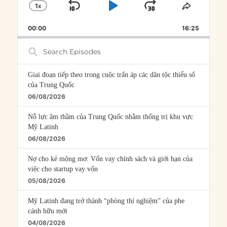
1
X
SKIP
PLAY
JUMP
CHANGE
SHARE
PLAYBACK
THIS
BACKWARD
PAUSE
FORWARD
00:00
RATE
16:25
EPISOD
Search
Episodes
Giai đoạn tiếp theo trong cuộc trấn áp các dân tộc thiểu số
của Trung Quốc
06/08/2026
Nỗ lực âm thầm của Trung Quốc nhằm thống trị khu vực
Mỹ Latinh
06/08/2026
Nợ cho kẻ mộng mơ: Vốn vay chính sách và giới hạn của
việc cho startup vay vốn
05/08/2026
Mỹ Latinh đang trở thành “phòng thí nghiệm” của phe
cánh hữu mới
04/08/2026