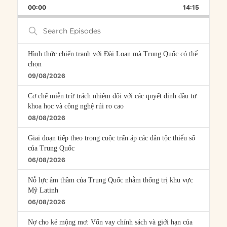
BACKWARD
PAUSE
FORWARD
00:00
RATE
14:15
EPISOD
Search
Episodes
Hình thức chiến tranh với Đài Loan mà Trung Quốc có thể
chọn
09/08/2026
Cơ chế miễn trừ trách nhiệm đối với các quyết định đầu tư
khoa học và công nghệ rủi ro cao
08/08/2026
Giai đoạn tiếp theo trong cuộc trấn áp các dân tộc thiểu số
của Trung Quốc
06/08/2026
Nỗ lực âm thầm của Trung Quốc nhằm thống trị khu vực
Mỹ Latinh
06/08/2026
Nợ cho kẻ mộng mơ: Vốn vay chính sách và giới hạn của