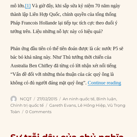
mô lớn.
[1]
Và giờ đây, khi sắp sửa kỷ niệm 70 năm ngày
thành lập Liên Hợp Quốc, chính quyền của tổng thống
Pháp Francois Hollande lại tiếp tục tích cực theo đuổi ý
tưởng trên. Liệu những nỗ lực này có hiệu quả?
Phản ứng đầu tiên có thể tiên đoán được là các nước P5 sẽ
bác bỏ khả năng này. Như Thủ tướng thời chiến của
Australia Ben Chifley đã từng có lời nhận xét nổi tiếng
“Vấn đề đối với những thỏa thuận của các quý ông là
“Hạn ch
không có đủ người đáng mặt quý ông”.
Continue reading
Author
Posted
Categories
NCQT
27/02/2015
An ninh quốc tế
,
Bình luận
,
on
Tags
Chính trị quốc tế
Gareth Evans
,
Lê Hồng Hiệp
,
Vũ Trọng
Toàn
0 Comments