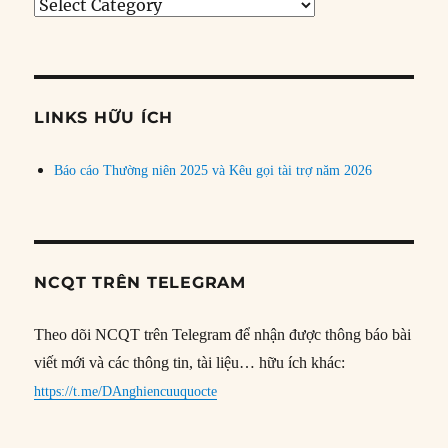
Tìm
bài
theo
chủ
đề
LINKS HỮU ÍCH
Báo cáo Thường niên 2025 và Kêu gọi tài trợ năm 2026
NCQT TRÊN TELEGRAM
Theo dõi NCQT trên Telegram để nhận được thông báo bài
viết mới và các thông tin, tài liệu… hữu ích khác:
https://t.me/DAnghiencuuquocte