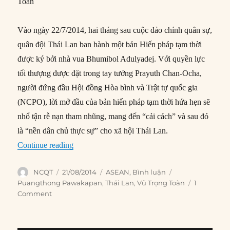
Toàn
Vào ngày 22/7/2014, hai tháng sau cuộc đảo chính quân sự,
quân đội Thái Lan ban hành một bản Hiến pháp tạm thời
được ký bởi nhà vua Bhumibol Adulyadej. Với quyền lực
tối thượng được đặt trong tay tướng Prayuth Chan-Ocha,
người đứng đầu Hội đồng Hòa bình và Trật tự quốc gia
(NCPO), lời mở đầu của bản hiến pháp tạm thời hứa hẹn sẽ
nhổ tận rễ nạn tham nhũng, mang đến “cải cách” và sau đó
là “nền dân chủ thực sự” cho xã hội Thái Lan.
“Hiến pháp tạm thời của Thái Lan: Tiến đến mộ
Continue reading
Author
Posted
Categories
Tags
NCQT
21/08/2014
ASEAN
,
Bình luận
on
Puangthong Pawakapan
,
Thái Lan
,
Vũ Trọng Toàn
1
Comment