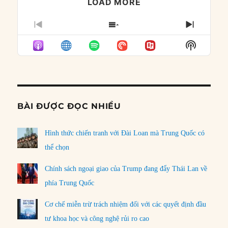
LOAD MORE
PREVIOUS
SHOW
NEXT
EPISODE
EPISODES
EPISO
Show
LIST
Podcast
Informat
BÀI ĐƯỢC ĐỌC NHIỀU
Hình thức chiến tranh với Đài Loan mà Trung Quốc có
thể chọn
Chính sách ngoại giao của Trump đang đẩy Thái Lan về
phía Trung Quốc
Cơ chế miễn trừ trách nhiệm đối với các quyết định đầu
tư khoa học và công nghệ rủi ro cao