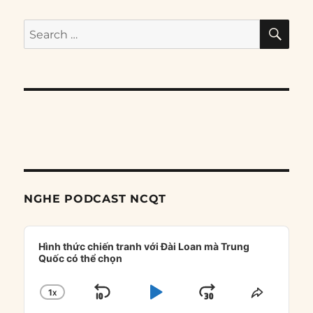
SE
Search
for:
NGHE PODCAST NCQT
Audio
Player
Hình thức chiến tranh với Đài Loan mà Trung
Quốc có thể chọn
1
X
SKIP
PLAY
JUMP
CHANGE
SHARE
PLAYBACK
THIS