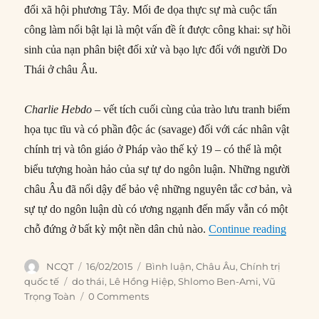
đổi xã hội phương Tây. Mối đe dọa thực sự mà cuộc tấn
công làm nổi bật lại là một vấn đề ít được công khai: sự hồi
sinh của nạn phân biệt đối xử và bạo lực đối với người Do
Thái ở châu Âu.
Charlie Hebdo
– vết tích cuối cùng của trào lưu tranh biếm
họa tục tĩu và có phần độc ác (savage) đối với các nhân vật
chính trị và tôn giáo ở Pháp vào thế kỷ 19 – có thể là một
biểu tượng hoàn hảo của sự tự do ngôn luận. Những người
châu Âu đã nổi dậy để bảo vệ những nguyên tắc cơ bản, và
sự tự do ngôn luận dù có ương ngạnh đến mấy vẫn có một
“Sự tr
chỗ đứng ở bất kỳ một nền dân chủ nào.
Continue reading
Author
Posted
Categories
NCQT
16/02/2015
Bình luận
,
Châu Âu
,
Chính trị
on
Tags
quốc tế
do thái
,
Lê Hồng Hiệp
,
Shlomo Ben-Ami
,
Vũ
Trọng Toàn
0 Comments