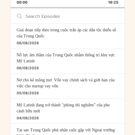
BACKWARD
PAUSE
FORWARD
00:00
RATE
16:25
EPISOD
Search
Episodes
Giai đoạn tiếp theo trong cuộc trấn áp các dân tộc thiểu số
của Trung Quốc
06/08/2026
Nỗ lực âm thầm của Trung Quốc nhằm thống trị khu vực
Mỹ Latinh
06/08/2026
Nợ cho kẻ mộng mơ: Vốn vay chính sách và giới hạn của
việc cho startup vay vốn
05/08/2026
Mỹ Latinh đang trở thành “phòng thí nghiệm” của phe
cánh hữu mới
04/08/2026
Tại sao Trung Quốc phủ nhận cuộc gặp với Ngoại trưởng