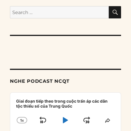
SE
Search
for:
NGHE PODCAST NCQT
Audio
Player
Giai đoạn tiếp theo trong cuộc trấn áp các dân
tộc thiểu số của Trung Quốc
1
X
SKIP
PLAY
JUMP
CHANGE
SHARE
PLAYBACK
THIS