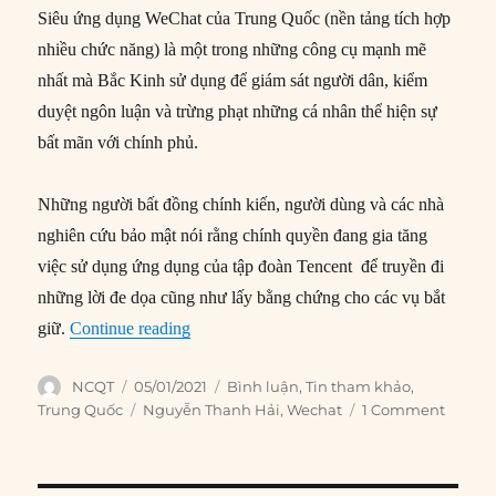
Siêu ứng dụng WeChat của Trung Quốc (nền tảng tích hợp
nhiều chức năng) là một trong những công cụ mạnh mẽ
nhất mà Bắc Kinh sử dụng để giám sát người dân, kiểm
duyệt ngôn luận và trừng phạt những cá nhân thể hiện sự
bất mãn với chính phủ.
Những người bất đồng chính kiến, người dùng và các nhà
nghiên cứu bảo mật nói rằng chính quyền đang gia tăng
việc sử dụng ứng dụng của tập đoàn Tencent để truyền đi
những lời đe dọa cũng như lấy bằng chứng cho các vụ bắt
“Trung Quốc dùng ‘siêu ứng dụng’ WeChat 
giữ.
Continue reading
Author
Posted
Categories
NCQT
05/01/2021
Bình luận
,
Tin tham khảo
,
on
Tags
Trung Quốc
Nguyễn Thanh Hải
,
Wechat
1 Comment