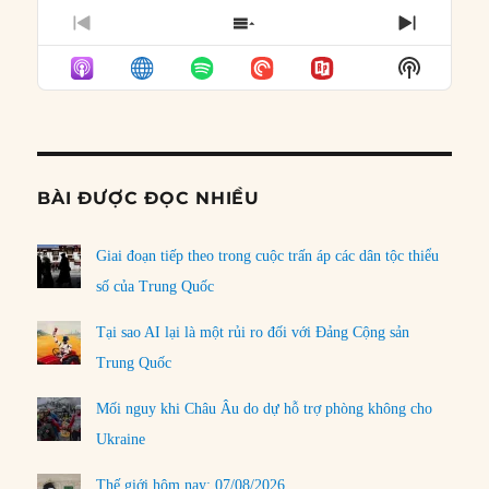
PREVIOUS
SHOW
NEXT
EPISODE
EPISODES
EPISO
Show
LIST
Podcast
Informat
BÀI ĐƯỢC ĐỌC NHIỀU
Giai đoạn tiếp theo trong cuộc trấn áp các dân tộc thiểu
số của Trung Quốc
Tại sao AI lại là một rủi ro đối với Đảng Cộng sản
Trung Quốc
Mối nguy khi Châu Âu do dự hỗ trợ phòng không cho
Ukraine
Thế giới hôm nay: 07/08/2026