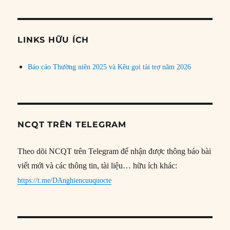
theo
chủ
đề
LINKS HỮU ÍCH
Báo cáo Thường niên 2025 và Kêu gọi tài trợ năm 2026
NCQT TRÊN TELEGRAM
Theo dõi NCQT trên Telegram để nhận được thông báo bài
viết mới và các thông tin, tài liệu… hữu ích khác:
https://t.me/DAnghiencuuquocte