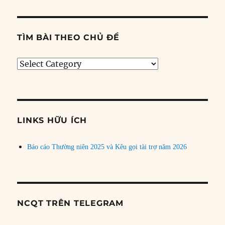
TÌM BÀI THEO CHỦ ĐỀ
Tìm
bài
theo
chủ
đề
LINKS HỮU ÍCH
Báo cáo Thường niên 2025 và Kêu gọi tài trợ năm 2026
NCQT TRÊN TELEGRAM