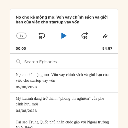
Audio
Player
Nợ cho kẻ mộng mơ: Vốn vay chính sách và giới
hạn của việc cho startup vay vốn
1
X
SKIP
PLAY
JUMP
CHANGE
SHARE
PLAYBACK
THIS
BACKWARD
PAUSE
FORWARD
00:00
RATE
54:57
EPISOD
Search
Episodes
Nợ cho kẻ mộng mơ: Vốn vay chính sách và giới hạn của
việc cho startup vay vốn
05/08/2026
Mỹ Latinh đang trở thành “phòng thí nghiệm” của phe
cánh hữu mới
04/08/2026
Tại sao Trung Quốc phủ nhận cuộc gặp với Ngoại trưởng
Nhật Bản?