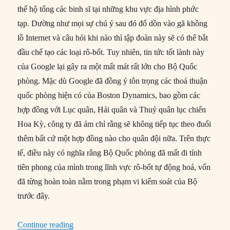
thể hộ tống các binh sĩ tại những khu vực địa hình phức
tạp. Dường như mọi sự chú ý sau đó đổ dồn vào gã khồng
lồ Internet và câu hỏi khi nào thì tập đoàn này sẽ có thể bắt
đầu chế tạo các loại rô-bốt. Tuy nhiên, tin tức tốt lành này
của Google lại gây ra một mất mát rất lớn cho Bộ Quốc
phòng. Mặc dù Google đã đồng ý tôn trọng các thoả thuận
quốc phòng hiện có của Boston Dynamics, bao gồm các
hợp đồng với Lục quân, Hải quân và Thuỷ quân lục chiến
Hoa Kỳ, công ty đã ám chỉ rằng sẽ không tiếp tục theo đuổi
thêm bất cứ một hợp đồng nào cho quân đội nữa. Trên thực
tế, điều này có nghĩa rằng Bộ Quốc phòng đã mất đi tính
tiên phong của mình trong lĩnh vực rô-bốt tự động hoá, vốn
đã từng hoàn toàn nằm trong phạm vi kiểm soát của Bộ
trước đây.
“Sự cáo chung của tổ hợp công nghiệp quân sự
Continue reading