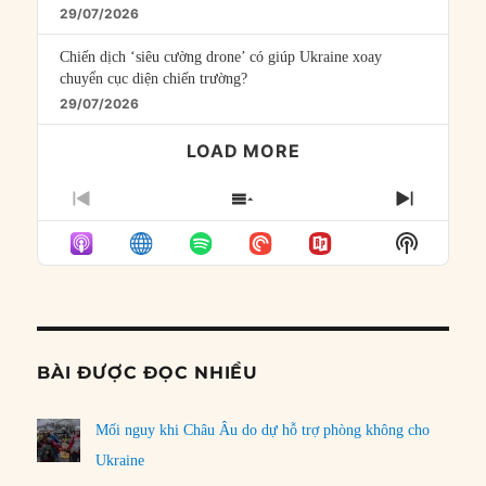
29/07/2026
Chiến dịch ‘siêu cường drone’ có giúp Ukraine xoay
chuyển cục diện chiến trường?
29/07/2026
LOAD MORE
PREVIOUS
SHOW
NEXT
EPISODE
EPISODES
EPISO
Show
LIST
Podcast
Informat
BÀI ĐƯỢC ĐỌC NHIỀU
Mối nguy khi Châu Âu do dự hỗ trợ phòng không cho
Ukraine