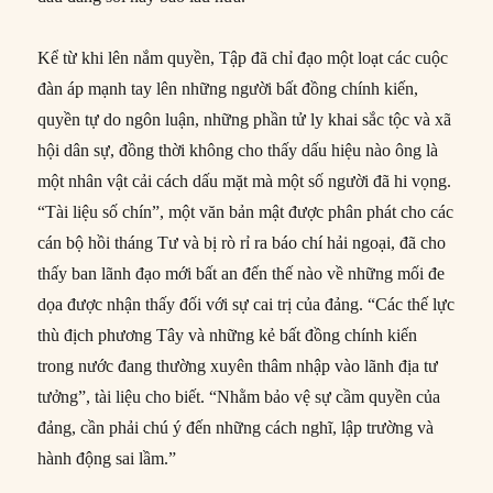
Kể từ khi lên nắm quyền, Tập đã chỉ đạo một loạt các cuộc
đàn áp mạnh tay lên những người bất đồng chính kiến,
quyền tự do ngôn luận, những phần tử ly khai sắc tộc và xã
hội dân sự, đồng thời không cho thấy dấu hiệu nào ông là
một nhân vật cải cách dấu mặt mà một số người đã hi vọng.
“Tài liệu số chín”, một văn bản mật được phân phát cho các
cán bộ hồi tháng Tư và bị rò rỉ ra báo chí hải ngoại, đã cho
thấy ban lãnh đạo mới bất an đến thế nào về những mối đe
dọa được nhận thấy đối với sự cai trị của đảng. “Các thế lực
thù địch phương Tây và những kẻ bất đồng chính kiến
trong nước đang thường xuyên thâm nhập vào lãnh địa tư
tưởng”, tài liệu cho biết. “Nhằm bảo vệ sự cầm quyền của
đảng, cần phải chú ý đến những cách nghĩ, lập trường và
hành động sai lầm.”