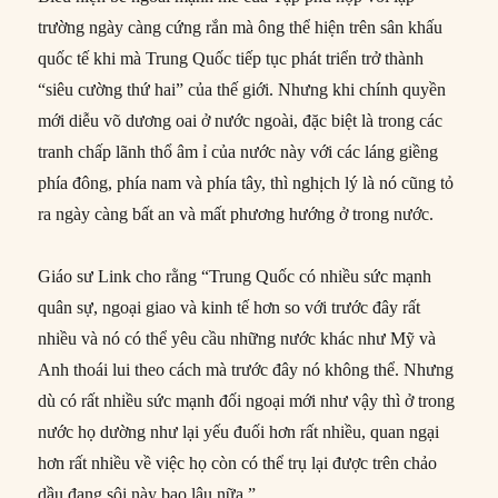
trường ngày càng cứng rắn mà ông thể hiện trên sân khấu
quốc tế khi mà Trung Quốc tiếp tục phát triển trở thành
“siêu cường thứ hai” của thế giới. Nhưng khi chính quyền
mới diễu võ dương oai ở nước ngoài, đặc biệt là trong các
tranh chấp lãnh thổ âm ỉ của nước này với các láng giềng
phía đông, phía nam và phía tây, thì nghịch lý là nó cũng tỏ
ra ngày càng bất an và mất phương hướng ở trong nước.
Giáo sư Link cho rằng “Trung Quốc có nhiều sức mạnh
quân sự, ngoại giao và kinh tế hơn so với trước đây rất
nhiều và nó có thể yêu cầu những nước khác như Mỹ và
Anh thoái lui theo cách mà trước đây nó không thể. Nhưng
dù có rất nhiều sức mạnh đối ngoại mới như vậy thì ở trong
nước họ dường như lại yếu đuối hơn rất nhiều, quan ngại
hơn rất nhiều về việc họ còn có thể trụ lại được trên chảo
dầu đang sôi này bao lâu nữa.”