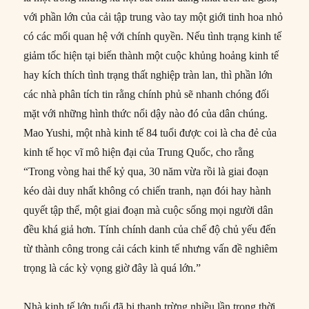
với phần lớn của cải tập trung vào tay một giới tinh hoa nhỏ
có các mối quan hệ với chính quyền. Nếu tình trạng kinh tế
giảm tốc hiện tại biến thành một cuộc khủng hoảng kinh tế
hay kích thích tình trạng thất nghiệp tràn lan, thì phần lớn
các nhà phân tích tin rằng chính phủ sẽ nhanh chóng đối
mặt với những hình thức nổi dậy nào đó của dân chúng.
Mao Yushi, một nhà kinh tế 84 tuổi được coi là cha đẻ của
kinh tế học vĩ mô hiện đại của Trung Quốc, cho rằng
“Trong vòng hai thế kỷ qua, 30 năm vừa rồi là giai đoạn
kéo dài duy nhất không có chiến tranh, nạn đói hay hành
quyết tập thể, một giai đoạn mà cuộc sống mọi người dân
đều khá giả hơn. Tính chính danh của chế độ chủ yếu đến
từ thành công trong cải cách kinh tế nhưng vấn đề nghiêm
trọng là các kỳ vọng giờ đây là quá lớn.”
Nhà kinh tế lớn tuổi đã bị thanh trừng nhiều lần trong thời