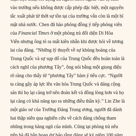
vào trường nếu không được cấp phép đặc biệt, một nguyên
tắc xuất phát từ thời sự tồn tại của trường vẫn còn là một bí
mật nhà nước. Chen đã hào phóng đồng ý tiếp phóng viên
của
Financial Times
ở một phòng trà đối diện Di Hòa
Viên nhưng ông tỏ ra mất kiên nhẫn khi được hỏi về tương
lai của đảng. “Những lý thuyết về sự khủng hoảng của
Trung Quốc và sự sụp đổ của Trung Quốc đều hoàn toàn là
cách nghĩ của phương Tây”, ông nói bằng một giọng điệu
rõ ràng cho thấy từ “phương Tây” hàm ý tiêu cực. “Người
ta càng gây áp lực lên văn hóa Trung Quốc và đảng cộng
sản thì họ lại càng trở nên đoàn kết và đồng lòng hơn và họ
lại càng có khả năng tạo ra những điều thần kỳ.” Lin Zhe là
một giáo sư của Trường Đảng Trung ương, người đã dành
hai thập niên qua nghiên cứu về cách đảng chống tham
nhũng trong hàng ngũ của mình. Cũng tại phòng trà nêu
trên bà đã hân hoan dự báo rằng đảng sẽ kỷ niệm 100 năm