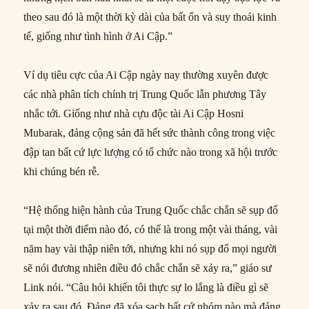
theo sau đó là một thời kỳ dài của bất ổn và suy thoái kinh
tế, giống như tình hình ở Ai Cập.”
Ví dụ tiêu cực của Ai Cập ngày nay thường xuyên được
các nhà phân tích chính trị Trung Quốc lẫn phương Tây
nhắc tới. Giống như nhà cựu độc tài Ai Cập Hosni
Mubarak, đảng cộng sản đã hết sức thành công trong việc
đập tan bất cứ lực lượng có tổ chức nào trong xã hội trước
khi chúng bén rễ.
“Hệ thống hiện hành của Trung Quốc chắc chắn sẽ sụp đổ
tại một thời điểm nào đó, có thể là trong một vài tháng, vài
năm hay vài thập niên tới, nhưng khi nó sụp đổ mọi người
sẽ nói đương nhiên điều đó chắc chắn sẽ xảy ra,” giáo sư
Link nói. “Câu hỏi khiến tôi thực sự lo lắng là điều gì sẽ
xảy ra sau đó. Đảng đã xóa sạch bất cứ nhóm nào mà đảng