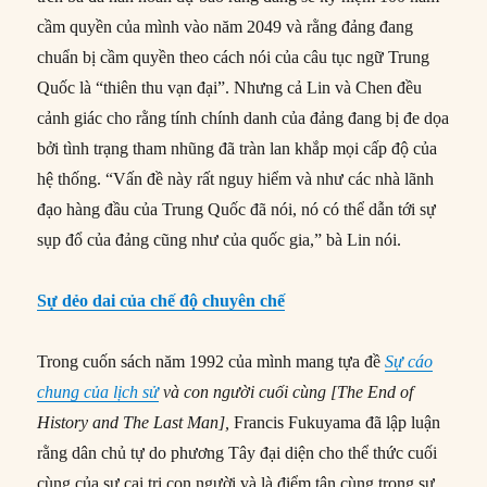
cầm quyền của mình vào năm 2049 và rằng đảng đang
chuẩn bị cầm quyền theo cách nói của câu tục ngữ Trung
Quốc là “thiên thu vạn đại”. Nhưng cả Lin và Chen đều
cảnh giác cho rằng tính chính danh của đảng đang bị đe dọa
bởi tình trạng tham nhũng đã tràn lan khắp mọi cấp độ của
hệ thống. “Vấn đề này rất nguy hiểm và như các nhà lãnh
đạo hàng đầu của Trung Quốc đã nói, nó có thể dẫn tới sự
sụp đổ của đảng cũng như của quốc gia,” bà Lin nói.
Sự dẻo dai của chế độ chuyên chế
Trong cuốn sách năm 1992 của mình mang tựa đề
Sự cáo
chung của lịch sử
và con người cuối cùng [
The End of
History
and
The Last Man],
Francis Fukuyama đã lập luận
rằng dân chủ tự do phương Tây đại diện cho thể thức cuối
cùng của sự cai trị con người và là điểm tận cùng trong sự