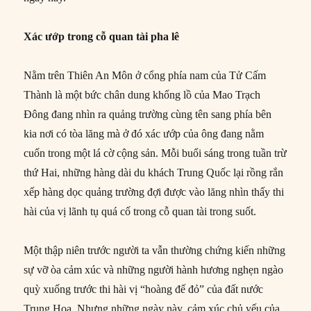
Xác ướp trong cỗ quan tài pha lê
Nằm trên Thiên An Môn ở cổng phía nam của Tử Cấm
Thành là một bức chân dung khổng lồ của Mao Trạch
Đông đang nhìn ra quảng trường cùng tên sang phía bên
kia nơi có tòa lăng mà ở đó xác ướp của ông đang nằm
cuốn trong một lá cờ cộng sản. Mỗi buổi sáng trong tuần trừ
thứ Hai, những hàng dài du khách Trung Quốc lại rồng rắn
xếp hàng dọc quảng trường đợi được vào lăng nhìn thấy thi
hài của vị lãnh tụ quá cố trong cỗ quan tài trong suốt.
Một thập niên trước người ta vẫn thường chứng kiến những
sự vỡ òa cảm xúc và những người hành hương nghẹn ngào
quỳ xuống trước thi hài vị “hoàng đế đỏ” của đất nước
Trung Hoa. Nhưng những ngày này, cảm xúc chủ yếu của