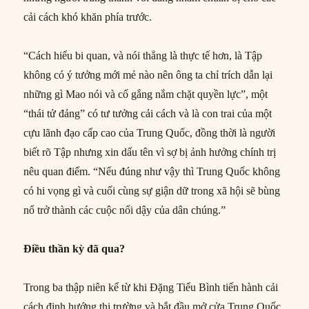
cải cách khó khăn phía trước.
“Cách hiểu bi quan, và nói thẳng là thực tế hơn, là Tập
không có ý tưởng mới mẻ nào nên ông ta chỉ trích dẫn lại
những gì Mao nói và cố gắng nắm chặt quyền lực”, một
“thái tử đảng” có tư tưởng cải cách và là con trai của một
cựu lãnh đạo cấp cao của Trung Quốc, đồng thời là người
biết rõ Tập nhưng xin dấu tên vì sợ bị ảnh hưởng chính trị
nêu quan điểm. “Nếu đúng như vậy thì Trung Quốc không
có hi vọng gì và cuối cùng sự giận dữ trong xã hội sẽ bùng
nổ trở thành các cuộc nổi dậy của dân chúng.”
Điều thần kỳ đã qua?
Trong ba thập niên kể từ khi Đặng Tiểu Bình tiến hành cải
cách định hướng thị trường và bắt đầu mở cửa Trung Quốc