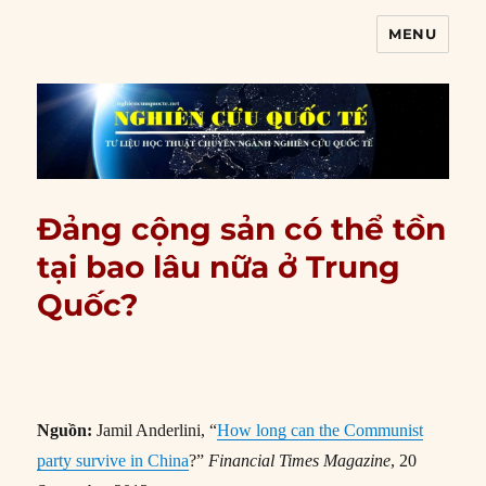
MENU
Nghiên cứu quốc tế
Đảng cộng sản có thể tồn
tại bao lâu nữa ở Trung
Quốc?
Nguồn:
Jamil Anderlini, “
How long can the Communist
party survive in China
?”
Financial Times Magazine
, 20