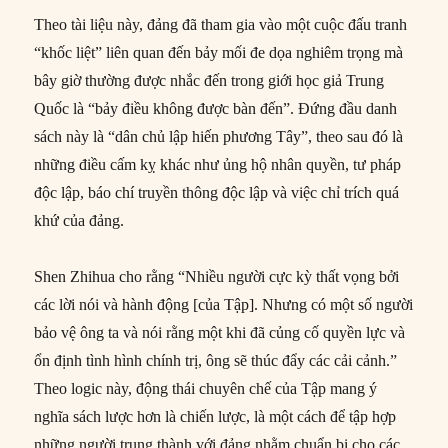
Theo tài liệu này, đảng đã tham gia vào một cuộc đấu tranh
“khốc liệt” liên quan đến bảy mối đe dọa nghiêm trọng mà
bây giờ thường được nhắc đến trong giới học giả Trung
Quốc là “bảy điều không được bàn đến”. Đứng đầu danh
sách này là “dân chủ lập hiến phương Tây”, theo sau đó là
những điều cấm kỵ khác như ủng hộ nhân quyền, tư pháp
độc lập, báo chí truyền thông độc lập và việc chỉ trích quá
khứ của đảng.
Shen Zhihua cho rằng “Nhiều người cực kỳ thất vọng bởi
các lời nói và hành động [của Tập]. Nhưng có một số người
bảo vệ ông ta và nói rằng một khi đã củng cố quyền lực và
ổn định tình hình chính trị, ông sẽ thúc đẩy các cải cảnh.”
Theo logic này, động thái chuyên chế của Tập mang ý
nghĩa sách lược hơn là chiến lược, là một cách để tập hợp
những người trung thành với đảng nhằm chuẩn bị cho các