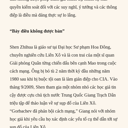
quyền kiểm soát đối với các suy nghĩ, ý tưởng và các thông
điệp là điều mà đảng thực sự lo lắng.
“Bảy điều không được bàn”
Shen Zhihua là giáo sư tại Đại học Sư phạm Hoa Đông,
chuyên nghiên cứu Liên Xô và là con trai của một sĩ quan
Giải phóng Quân từng chiến đấu bên cạnh Mao trong cuộc
cách mạng. Ông bị bỏ tù 2 năm thời kỳ đầu những năm
1980 sau khi bị buộc tội oan là làm gián điệp cho CIA. Vào
tháng 9/2009, Shen tham gia một nhóm nhỏ các học giả tin
cậy được cựu chủ tịch nước Trung Quốc Giang Trạch Dân
triệu tập để thảo luận về sự sụp đổ của Liên Xô.
“Gorbachev đã phản bội cách mạng,” Giang nói với nhóm
học giả khi yêu cầu họ xác định các yếu tố cụ thể dẫn tới sự
sụp đổ của Liên Xô.