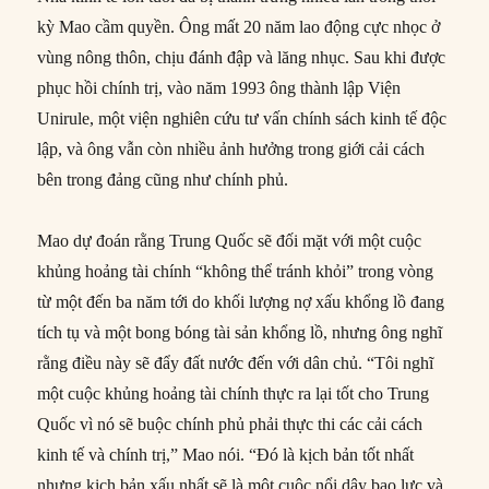
kỳ Mao cầm quyền. Ông mất 20 năm lao động cực nhọc ở
vùng nông thôn, chịu đánh đập và lăng nhục. Sau khi được
phục hồi chính trị, vào năm 1993 ông thành lập Viện
Unirule, một viện nghiên cứu tư vấn chính sách kinh tế độc
lập, và ông vẫn còn nhiều ảnh hưởng trong giới cải cách
bên trong đảng cũng như chính phủ.
Mao dự đoán rằng Trung Quốc sẽ đối mặt với một cuộc
khủng hoảng tài chính “không thể tránh khỏi” trong vòng
từ một đến ba năm tới do khối lượng nợ xấu khổng lồ đang
tích tụ và một bong bóng tài sản khổng lồ, nhưng ông nghĩ
rằng điều này sẽ đẩy đất nước đến với dân chủ. “Tôi nghĩ
một cuộc khủng hoảng tài chính thực ra lại tốt cho Trung
Quốc vì nó sẽ buộc chính phủ phải thực thi các cải cách
kinh tế và chính trị,” Mao nói. “Đó là kịch bản tốt nhất
nhưng kịch bản xấu nhất sẽ là một cuộc nổi dậy bạo lực và