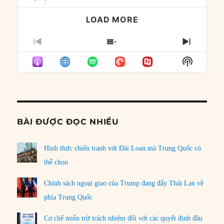
LOAD MORE
PREVIOUS
SHOW
NEXT
EPISODE
EPISODES
EPISO
Show
LIST
Podcast
Informat
BÀI ĐƯỢC ĐỌC NHIỀU
Hình thức chiến tranh với Đài Loan mà Trung Quốc có
thể chọn
Chính sách ngoại giao của Trump đang đẩy Thái Lan về
phía Trung Quốc
Cơ chế miễn trừ trách nhiệm đối với các quyết định đầu