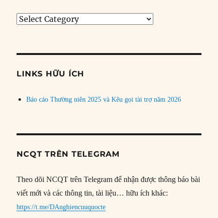
Tìm
bài
theo
chủ
đề
LINKS HỮU ÍCH
Báo cáo Thường niên 2025 và Kêu gọi tài trợ năm 2026
NCQT TRÊN TELEGRAM
Theo dõi NCQT trên Telegram để nhận được thông báo bài
viết mới và các thông tin, tài liệu… hữu ích khác:
https://t.me/DAnghiencuuquocte