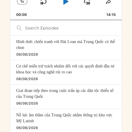
1
X
SKIP
PLAY
JUMP
CHANGE
SHARE
PLAYBACK
THIS
BACKWARD
PAUSE
FORWARD
00:00
RATE
14:15
EPISOD
Search
Episodes
Hình thức chiến tranh với Đài Loan mà Trung Quốc có thể
chọn
09/08/2026
Cơ chế miễn trừ trách nhiệm đối với các quyết định đầu tư
khoa học và công nghệ rủi ro cao
08/08/2026
Giai đoạn tiếp theo trong cuộc trấn áp các dân tộc thiểu số
của Trung Quốc
06/08/2026
Nỗ lực âm thầm của Trung Quốc nhằm thống trị khu vực
Mỹ Latinh
06/08/2026