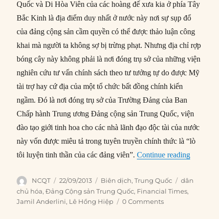
Quốc và Di Hòa Viên của các hoàng đế xưa kia ở phía Tây
Bắc Kinh là địa điểm duy nhất ở nước này nơi sự sụp đổ
của đảng cộng sản cầm quyền có thể được thảo luận công
khai mà người ta không sợ bị trừng phạt. Nhưng địa chỉ rợp
bóng cây này không phải là nơi đóng trụ sở của những viện
nghiên cứu tư vấn chính sách theo tư tưởng tự do được Mỹ
tài trợ hay cứ địa của một tổ chức bất đồng chính kiến
ngầm. Đó là nơi đóng trụ sở của Trường Đảng của Ban
Chấp hành Trung ương Đảng cộng sản Trung Quốc, viện
đào tạo giới tinh hoa cho các nhà lãnh đạo độc tài của nước
này vốn được miêu tả trong tuyên truyền chính thức là “lò
“Đảng cộ
tôi luyện tinh thần của các đảng viên”.
Continue reading
Author
Posted
Categories
Tags
NCQT
22/09/2013
Biên dịch
,
Trung Quốc
dân
on
chủ hóa
,
Đảng Cộng sản Trung Quốc
,
Financial Times
,
Jamil Anderlini
,
Lê Hồng Hiệp
0 Comments