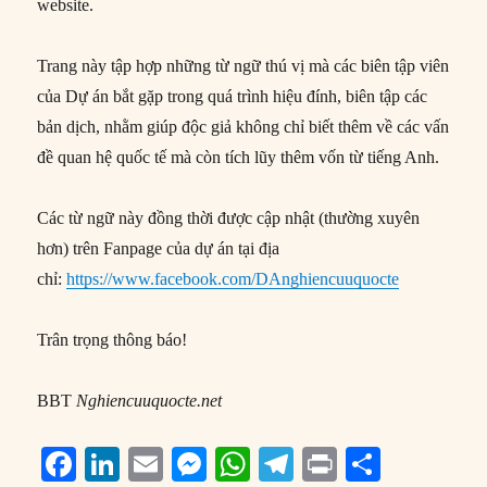
website.
Trang này tập hợp những từ ngữ thú vị mà các biên tập viên
của Dự án bắt gặp trong quá trình hiệu đính, biên tập các
bản dịch, nhằm giúp độc giả không chỉ biết thêm về các vấn
đề quan hệ quốc tế mà còn tích lũy thêm vốn từ tiếng Anh.
Các từ ngữ này đồng thời được cập nhật (thường xuyên
hơn) trên Fanpage của dự án tại địa
chỉ:
https://www.facebook.com/DAnghiencuuquocte
Trân trọng thông báo!
BBT
Nghiencuuquocte.net
F
Li
E
M
W
T
P
S