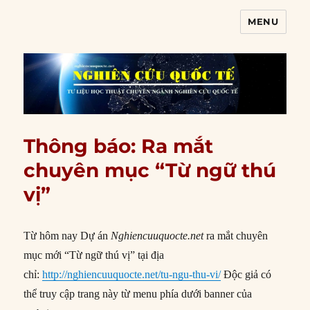
MENU
Nghiên cứu quốc tế
Thông báo: Ra mắt
chuyên mục “Từ ngữ thú
vị”
Từ hôm nay Dự án
Nghiencuuquocte.net
ra mắt chuyên
mục mới “Từ ngữ thú vị” tại địa
chỉ:
http://nghiencuuquocte.net/tu-ngu-thu-vi/
Độc giả có
thể truy cập trang này từ menu phía dưới banner của