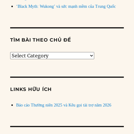
‘Black Myth: Wukong’ và sức mạnh mềm của Trung Quốc
TÌM BÀI THEO CHỦ ĐỀ
Tìm
bài
theo
chủ
đề
LINKS HỮU ÍCH
Báo cáo Thường niên 2025 và Kêu gọi tài trợ năm 2026