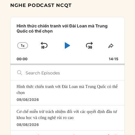
NGHE PODCAST NCQT
Audio
Player
Hình thức chiến tranh với Đài Loan mà Trung
Quốc có thể chọn
1
X
SKIP
PLAY
JUMP
CHANGE
SHARE
PLAYBACK
THIS
BACKWARD
PAUSE
FORWARD
00:00
RATE
14:15
EPISOD
Search
Episodes
Hình thức chiến tranh với Đài Loan mà Trung Quốc có thể
chọn
09/08/2026
Cơ chế miễn trừ trách nhiệm đối với các quyết định đầu tư
khoa học và công nghệ rủi ro cao
08/08/2026