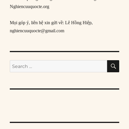
Nghiencuuquocte.org
Mọi góp ý, liên hệ xin gửi về: Lê Hồng Hiệp,
nghiencuuquocte@gmail.com
SE
Search
for: