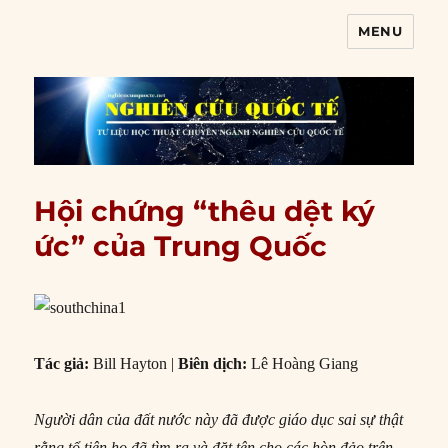
MENU
Nghiên cứu quốc tế
Hội chứng “thêu dệt ký
ức” của Trung Quốc
Tác giả:
Bill Hayton |
Biên dịch:
Lê Hoàng Giang
Người dân của đất nước này đã được giáo dục sai sự thật
rằng tổ tiên họ đã tìm ra và đặt tên cho các hòn đảo trên