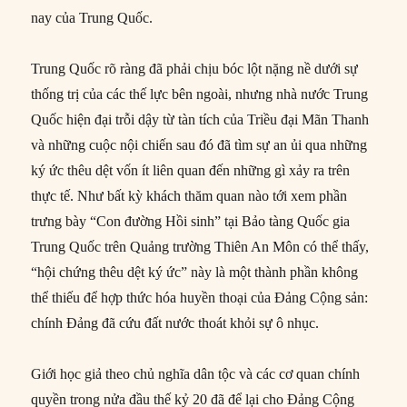
nay của Trung Quốc.
Trung Quốc rõ ràng đã phải chịu bóc lột nặng nề dưới sự
thống trị của các thế lực bên ngoài, nhưng nhà nước Trung
Quốc hiện đại trỗi dậy từ tàn tích của Triều đại Mãn Thanh
và những cuộc nội chiến sau đó đã tìm sự an ủi qua những
ký ức thêu dệt vốn ít liên quan đến những gì xảy ra trên
thực tế. Như bất kỳ khách thăm quan nào tới xem phần
trưng bày “Con đường Hồi sinh” tại Bảo tàng Quốc gia
Trung Quốc trên Quảng trường Thiên An Môn có thể thấy,
“hội chứng thêu dệt ký ức” này là một thành phần không
thể thiếu để hợp thức hóa huyền thoại của Đảng Cộng sản:
chính Đảng đã cứu đất nước thoát khỏi sự ô nhục.
Giới học giả theo chủ nghĩa dân tộc và các cơ quan chính
quyền trong nửa đầu thế kỷ 20 đã để lại cho Đảng Cộng