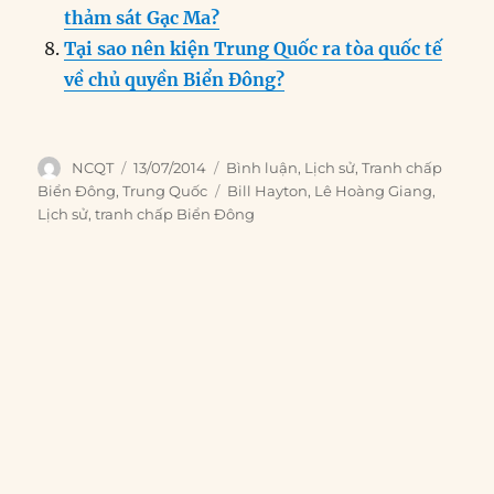
thảm sát Gạc Ma?
Tại sao nên kiện Trung Quốc ra tòa quốc tế
về chủ quyền Biển Đông?
Author
Posted
Categories
NCQT
13/07/2014
Bình luận
,
Lịch sử
,
Tranh chấp
on
Tags
Biển Đông
,
Trung Quốc
Bill Hayton
,
Lê Hoàng Giang
,
Lịch sử
,
tranh chấp Biển Đông