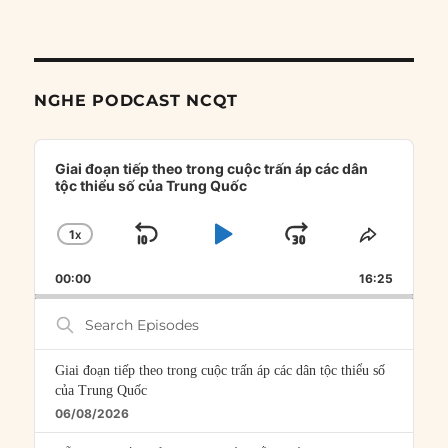
NGHE PODCAST NCQT
Audio
Player
Giai đoạn tiếp theo trong cuộc trấn áp các dân
tộc thiểu số của Trung Quốc
1
X
SKIP
PLAY
JUMP
CHANGE
SHARE
PLAYBACK
THIS
BACKWARD
PAUSE
FORWARD
00:00
RATE
16:25
EPISOD
Search
Episodes
Giai đoạn tiếp theo trong cuộc trấn áp các dân tộc thiểu số
của Trung Quốc
06/08/2026