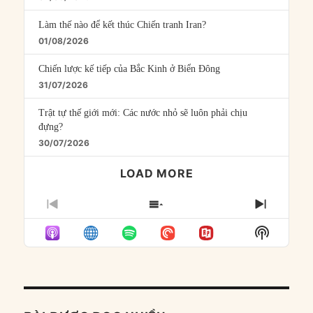
Làm thế nào để kết thúc Chiến tranh Iran?
01/08/2026
Chiến lược kế tiếp của Bắc Kinh ở Biển Đông
31/07/2026
Trật tự thế giới mới: Các nước nhỏ sẽ luôn phải chịu
đựng?
30/07/2026
LOAD MORE
PREVIOUS
SHOW
NEXT
EPISODE
EPISODES
EPISO
Show
LIST
Podcast
Informat