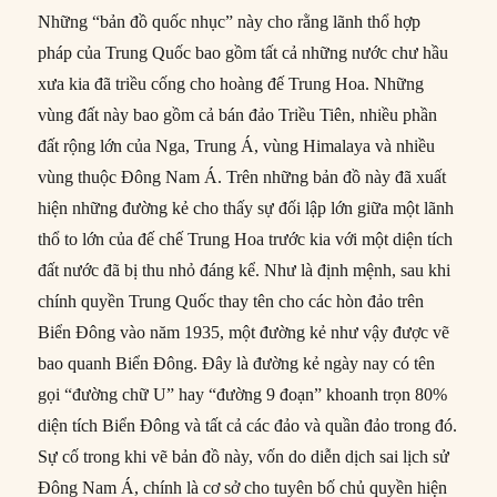
Những “bản đồ quốc nhục” này cho rằng lãnh thổ hợp
pháp của Trung Quốc bao gồm tất cả những nước chư hầu
xưa kia đã triều cống cho hoàng đế Trung Hoa. Những
vùng đất này bao gồm cả bán đảo Triều Tiên, nhiều phần
đất rộng lớn của Nga, Trung Á, vùng Himalaya và nhiều
vùng thuộc Đông Nam Á. Trên những bản đồ này đã xuất
hiện những đường kẻ cho thấy sự đối lập lớn giữa một lãnh
thổ to lớn của đế chế Trung Hoa trước kia với một diện tích
đất nước đã bị thu nhỏ đáng kể. Như là định mệnh, sau khi
chính quyền Trung Quốc thay tên cho các hòn đảo trên
Biển Đông vào năm 1935, một đường kẻ như vậy được vẽ
bao quanh Biển Đông. Đây là đường kẻ ngày nay có tên
gọi “đường chữ U” hay “đường 9 đoạn” khoanh trọn 80%
diện tích Biển Đông và tất cả các đảo và quần đảo trong đó.
Sự cố trong khi vẽ bản đồ này, vốn do diễn dịch sai lịch sử
Đông Nam Á, chính là cơ sở cho tuyên bố chủ quyền hiện