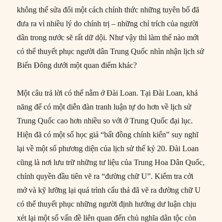
không thể sửa đổi một cách chính thức những tuyên bố đã
đưa ra vì nhiều lý do chính trị – những chỉ trích của người
dân trong nước sẽ rất dữ dội. Như vậy thì làm thế nào mới
có thể thuyết phục người dân Trung Quốc nhìn nhận lịch sử
Biển Đông dưới một quan điểm khác?
Một câu trả lời có thể nằm ở Đài Loan. Tại Đài Loan, khả
năng để có một diễn đàn tranh luận tự do hơn về lịch sử
Trung Quốc cao hơn nhiều so với ở Trung Quốc đại lục.
Hiện đã có một số học giả “bất đồng chính kiến” suy nghĩ
lại về một số phương diện của lịch sử thế kỷ 20. Đài Loan
cũng là nơi lưu trữ những tư liệu của Trung Hoa Dân Quốc,
chính quyền đầu tiên vẽ ra “đường chữ U”. Kiểm tra cởi
mở và kỹ lưỡng lại quá trình cẩu thả đã vẽ ra đường chữ U
có thể thuyết phục những người định hướng dư luận chịu
xét lại một số vấn đề liên quan đến chủ nghĩa dân tộc còn