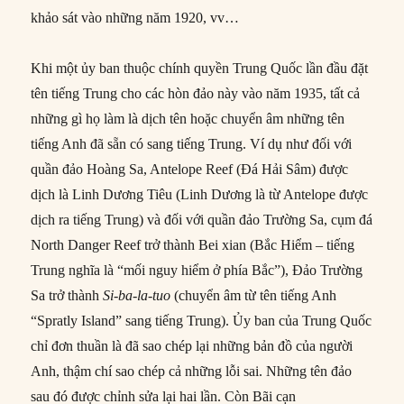
khảo sát vào những năm 1920, vv…
Khi một ủy ban thuộc chính quyền Trung Quốc lần đầu đặt
tên tiếng Trung cho các hòn đảo này vào năm 1935, tất cả
những gì họ làm là dịch tên hoặc chuyển âm những tên
tiếng Anh đã sẵn có sang tiếng Trung. Ví dụ như đối với
quần đảo Hoàng Sa, Antelope Reef (Đá Hải Sâm) được
dịch là Linh Dương Tiêu (Linh Dương là từ Antelope được
dịch ra tiếng Trung) và đối với quần đảo Trường Sa, cụm đá
North Danger Reef trở thành Bei xian (Bắc Hiểm – tiếng
Trung nghĩa là “mối nguy hiểm ở phía Bắc”), Đảo Trường
Sa trở thành
Si-ba-la-tuo
(chuyển âm từ tên tiếng Anh
“Spratly Island” sang tiếng Trung). Ủy ban của Trung Quốc
chỉ đơn thuần là đã sao chép lại những bản đồ của người
Anh, thậm chí sao chép cả những lỗi sai. Những tên đảo
sau đó được chỉnh sửa lại hai lần. Còn Bãi cạn