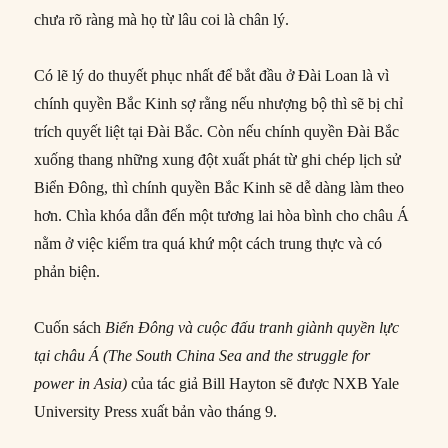
chưa rõ ràng mà họ từ lâu coi là chân lý.
Có lẽ lý do thuyết phục nhất để bắt đầu ở Đài Loan là vì
chính quyền Bắc Kinh sợ rằng nếu nhượng bộ thì sẽ bị chỉ
trích quyết liệt tại Đài Bắc. Còn nếu chính quyền Đài Bắc
xuống thang những xung đột xuất phát từ ghi chép lịch sử
Biển Đông, thì chính quyền Bắc Kinh sẽ dễ dàng làm theo
hơn. Chìa khóa dẫn đến một tương lai hòa bình cho châu Á
nằm ở việc kiểm tra quá khứ một cách trung thực và có
phản biện.
Cuốn sách
Biển Đông và cuộc đấu tranh giành quyền lực
tại châu Á
(The South China Sea and the struggle for
power in Asia)
của tác giả Bill Hayton sẽ được NXB Yale
University Press xuất bản vào tháng 9.