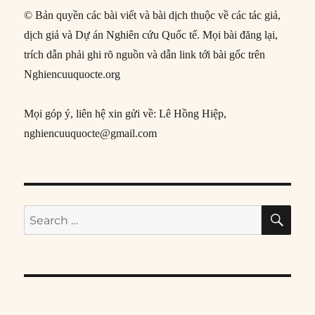
© Bản quyền các bài viết và bài dịch thuộc về các tác giả,
dịch giả và Dự án Nghiên cứu Quốc tế. Mọi bài đăng lại,
trích dẫn phải ghi rõ nguồn và dẫn link tới bài gốc trên
Nghiencuuquocte.org
Mọi góp ý, liên hệ xin gửi về: Lê Hồng Hiệp,
nghiencuuquocte@gmail.com
SE
Search
for: