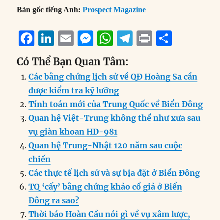
Bản gốc tiếng Anh:
Prospect Magazine
F
Li
E
M
W
T
P
S
a
n
m
e
h
el
ri
h
Có Thể Bạn Quan Tâm:
c
k
ai
ss
at
e
n
a
Các bằng chứng lịch sử về QĐ Hoàng Sa cần
e
e
l
e
s
g
t
re
được kiểm tra kỹ lưỡng
b
d
n
A
r
Tính toán mới của Trung Quốc về Biển Đông
o
I
g
p
a
Quan hệ Việt-Trung không thể như xưa sau
o
n
er
p
m
vụ giàn khoan HD-981
k
Quan hệ Trung-Nhật 120 năm sau cuộc
chiến
Các thực tế lịch sử và sự bịa đặt ở Biển Đông
TQ ‘cấy’ bằng chứng khảo cổ giả ở Biển
Đông ra sao?
Thời báo Hoàn Cầu nói gì về vụ xâm lược,