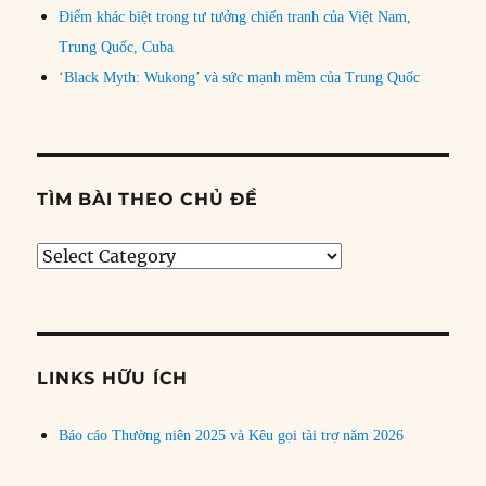
Điểm khác biệt trong tư tưởng chiến tranh của Việt Nam,
Trung Quốc, Cuba
‘Black Myth: Wukong’ và sức mạnh mềm của Trung Quốc
TÌM BÀI THEO CHỦ ĐỀ
Tìm
bài
theo
chủ
đề
LINKS HỮU ÍCH
Báo cáo Thường niên 2025 và Kêu gọi tài trợ năm 2026