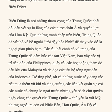
Biển Đông.
Biển Đông là nơi những tham vọng của Trung Quốc phải
đối đầu với sự lo lắng của các nước châu Á và quyền lực
của Hoa Kỳ. Qua những tranh chấp trên biển, Trung Quốc
đã vứt bỏ vẻ bề ngoài “trỗi dậy hòa bình” để thay vào đó là
ngoại giao pháo hạm. Các tàu hải cảnh có vũ trang của
Trung Quốc đã đâm húc các tàu Việt Nam, bao vây các vị
trí tiền đồn của Philippines, quấy rối các hoạt động thăm dò
dầu khí của Malaysia và đe dọa các tàu hộ tống ngư dân
của Indonesia. Để ứng phó, tất cả những nước này đang ráo
riết mua thêm vũ khí và tăng cường các liên kết quân sự với
các nước có chung lo ngại trước những yêu sách chủ quyền
ngày càng xác quyết của Trung Quốc – chủ yếu là với Mỹ,
nhưng ngoài ra còn có Nhật Bản, Hàn Quốc, Ấn Độ và
Australia.