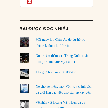
Informatio
03/08/2026
Đặt cược vào thất bại: Các quỹ đầu tư mạo
hiểm quốc gia và khía cạnh chính trị của vốn
rủi ro
02/08/2026
BÀI ĐƯỢC ĐỌC NHIỀU
Làm thế nào để kết thúc Chiến tranh Iran?
Mối nguy khi Châu Âu do dự hỗ trợ
01/08/2026
phòng không cho Ukraine
Chiến lược kế tiếp của Bắc Kinh ở Biển Đông
31/07/2026
Nỗ lực âm thầm của Trung Quốc nhằm
thống trị khu vực Mỹ Latinh
Trật tự thế giới mới: Các nước nhỏ sẽ luôn
phải chịu đựng?
Thế giới hôm nay: 05/08/2026
30/07/2026
Tập tìm cách chôn vùi bê bối chấn động vòng
Nợ cho kẻ mộng mơ: Vốn vay chính sách
tròn thân cận của mình
và giới hạn của việc cho startup vay vốn
29/07/2026
Về nhân vật Hoàng Văn Hoan và vụ
LOAD MORE