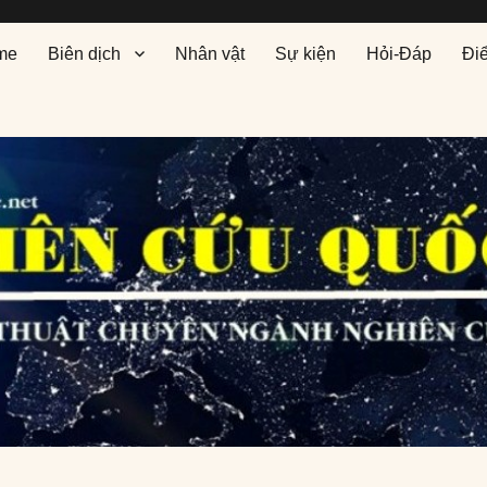
me
Biên dịch
Nhân vật
Sự kiện
Hỏi-Đáp
Đi