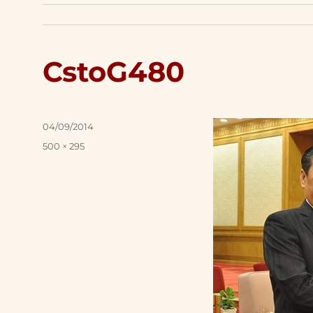
CstoG480
Posted
04/09/2014
on
Full
500 × 295
size