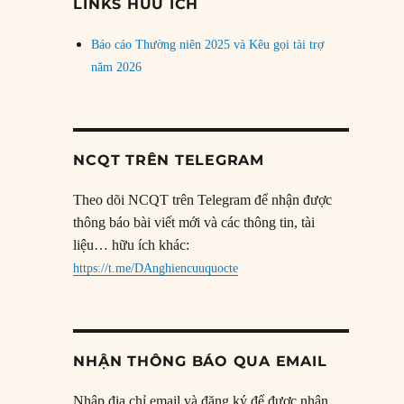
LINKS HỮU ÍCH
Báo cáo Thường niên 2025 và Kêu gọi tài trợ
năm 2026
NCQT TRÊN TELEGRAM
Theo dõi NCQT trên Telegram để nhận được
thông báo bài viết mới và các thông tin, tài
liệu… hữu ích khác:
https://t.me/DAnghiencuuquocte
NHẬN THÔNG BÁO QUA EMAIL
Nhập địa chỉ email và đăng ký để được nhận