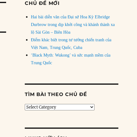
CHỦ ĐỀ MỚI
Hai bài diễn văn của Đại sứ Hoa Kỳ Elbridge
Durbrow trong dịp khởi công và khánh thành xa
lộ Sài Gòn – Biên Hòa
Điểm khác biệt trong tư tưởng chiến tranh của
Việt Nam, Trung Quốc, Cuba
‘Black Myth: Wukong’ và sức mạnh mềm của
Trung Quốc
TÌM BÀI THEO CHỦ ĐỀ
Tìm
bài
theo
chủ
đề