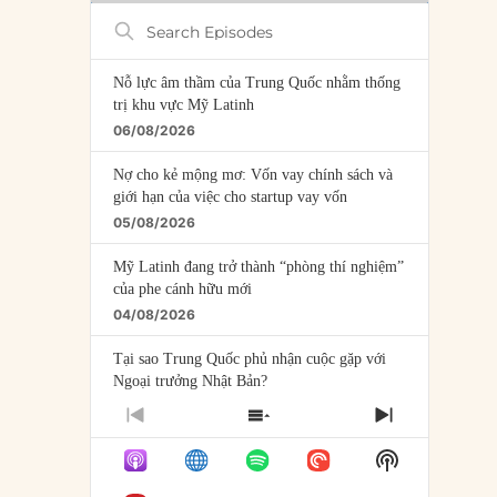
Search
Episodes
Nỗ lực âm thầm của Trung Quốc nhằm thống
trị khu vực Mỹ Latinh
06/08/2026
Nợ cho kẻ mộng mơ: Vốn vay chính sách và
giới hạn của việc cho startup vay vốn
05/08/2026
Mỹ Latinh đang trở thành “phòng thí nghiệm”
của phe cánh hữu mới
04/08/2026
Tại sao Trung Quốc phủ nhận cuộc gặp với
Ngoại trưởng Nhật Bản?
04/08/2026
PREVIOUS
SHOW
NEXT
EPISODE
EPISODES
EPISODE
Điểm mù chiến lược của Trump tại Thái Bình
Show
LIST
Dương
Podcast