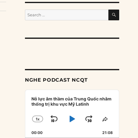
SEARCH
Search
for:
NGHE PODCAST NCQT
Audio
Player
Nỗ lực âm thầm của Trung Quốc nhằm
thống trị khu vực Mỹ Latinh
1
X
SKIP
PLAY
JUMP
CHANGE
SHARE
PLAYBACK
THIS
BACKWARD
PAUSE
FORWARD
00:00
RATE
21:08
EPISODE