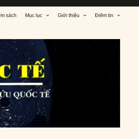
ểm sách
Mục lục
Giới thiệu
Điểm tin