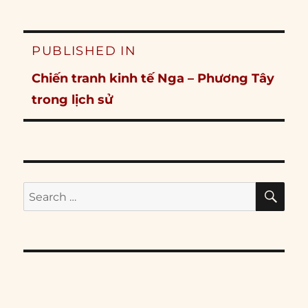
Post
PUBLISHED IN
navigation
Chiến tranh kinh tế Nga – Phương Tây
trong lịch sử
SE
Search
for: