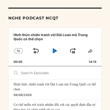
NGHE PODCAST NCQT
Audio
Player
Hình thức chiến tranh với Đài Loan mà Trung
Quốc có thể chọn
1
X
SKIP
PLAY
JUMP
CHANGE
SHARE
PLAYBACK
THIS
BACKWARD
PAUSE
FORWARD
00:00
RATE
14:15
EPISOD
Search
Episodes
Hình thức chiến tranh với Đài Loan mà Trung Quốc có thể
chọn
09/08/2026
Cơ chế miễn trừ trách nhiệm đối với các quyết định đầu tư
khoa học và công nghệ rủi ro cao