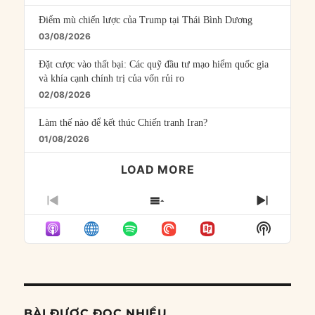
Điểm mù chiến lược của Trump tại Thái Bình Dương
03/08/2026
Đặt cược vào thất bại: Các quỹ đầu tư mạo hiểm quốc gia
và khía cạnh chính trị của vốn rủi ro
02/08/2026
Làm thế nào để kết thúc Chiến tranh Iran?
01/08/2026
LOAD MORE
PREVIOUS
SHOW
NEXT
EPISODE
EPISODES
EPISO
Show
LIST
Podcast
Informat
BÀI ĐƯỢC ĐỌC NHIỀU