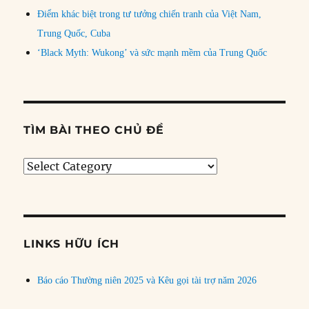
Điểm khác biệt trong tư tưởng chiến tranh của Việt Nam,
Trung Quốc, Cuba
‘Black Myth: Wukong’ và sức mạnh mềm của Trung Quốc
TÌM BÀI THEO CHỦ ĐỀ
Tìm
bài
theo
chủ
đề
LINKS HỮU ÍCH
Báo cáo Thường niên 2025 và Kêu gọi tài trợ năm 2026