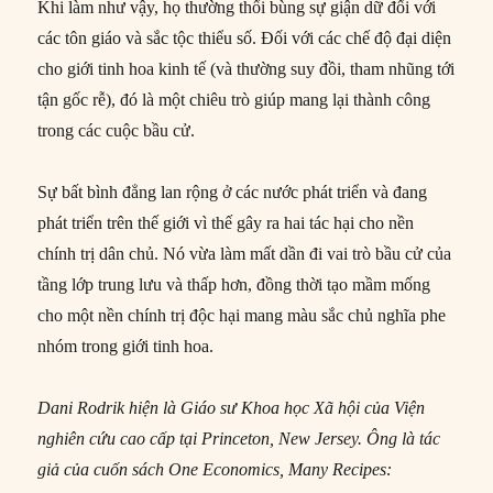
Khi làm như vậy, họ thường thổi bùng sự giận dữ đối với
các tôn giáo và sắc tộc thiểu số. Đối với các chế độ đại diện
cho giới tinh hoa kinh tế (và thường suy đồi, tham nhũng tới
tận gốc rễ), đó là một chiêu trò giúp mang lại thành công
trong các cuộc bầu cử.
Sự bất bình đẳng lan rộng ở các nước phát triển và đang
phát triển trên thế giới vì thế gây ra hai tác hại cho nền
chính trị dân chủ. Nó vừa làm mất dần đi vai trò bầu cử của
tầng lớp trung lưu và thấp hơn, đồng thời tạo mầm mống
cho một nền chính trị độc hại mang màu sắc chủ nghĩa phe
nhóm trong giới tinh hoa.
Dani Rodrik hiện là Giáo sư Khoa học Xã hội của Viện
nghiên cứu cao cấp tại Princeton, New Jersey. Ông là tác
giả của cuốn sách One Economics, Many Recipes: