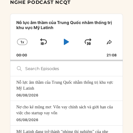
NGHE PODCAST NCQT
Audio
Player
Nỗ lực âm thầm của Trung Quốc nhằm thống trị
khu vực Mỹ Latinh
1
X
SKIP
PLAY
JUMP
CHANGE
SHARE
PLAYBACK
THIS
BACKWARD
PAUSE
FORWARD
00:00
RATE
21:08
EPISOD
Search
Episodes
Nỗ lực âm thầm của Trung Quốc nhằm thống trị khu vực
Mỹ Latinh
06/08/2026
Nợ cho kẻ mộng mơ: Vốn vay chính sách và giới hạn của
việc cho startup vay vốn
05/08/2026
Mỹ Latinh đang trở thành “phòng thí nghiệm” của phe