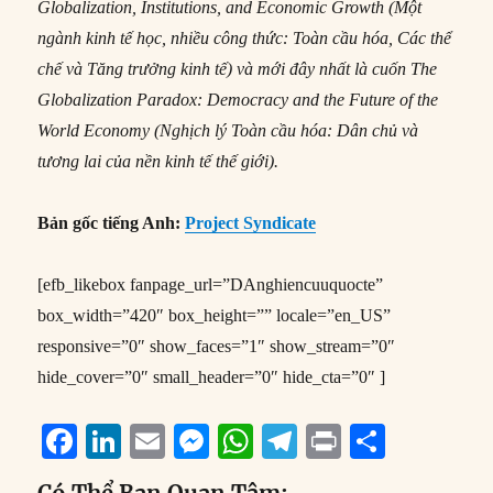
Globalization, Institutions, and Economic Growth (Một
ngành kinh tế học, nhiều công thức: Toàn cầu hóa, Các thể
chế và Tăng trưởng kinh tế) và mới đây nhất là cuốn The
Globalization Paradox: Democracy and the Future of the
World Economy (Nghịch lý Toàn cầu hóa: Dân chủ và
tương lai của nền kinh tế thế giới).
Bản gốc tiếng Anh:
Project Syndicate
[efb_likebox fanpage_url=”DAnghiencuuquocte”
box_width=”420″ box_height=”” locale=”en_US”
responsive=”0″ show_faces=”1″ show_stream=”0″
hide_cover=”0″ small_header=”0″ hide_cta=”0″ ]
F
Li
E
M
W
T
P
S
a
n
m
e
h
el
ri
h