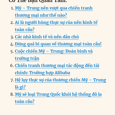
Có Thể Bạn Quan Tâm:
c
k
ai
ss
at
e
n
a
Mỹ – Trung nên vượt qua chiến tranh
e
e
l
e
s
g
t
re
thương mại như thế nào?
b
d
n
A
r
Ai là người hùng thực sự của nền kinh tế
o
I
g
p
a
toàn cầu?
o
n
er
p
m
Các nhà kinh tế và nền dân chủ
k
Đừng quá bi quan về thương mại toàn cầu!
Cuộc chiến Mỹ – Trung: Đoản binh và
trường trận
Chiến tranh thương mại tác động đến tài
chính: Trường hợp Alibaba
Hệ lụy thực sự của thương chiến Mỹ – Trung
là gì?
Mỹ sẽ loại Trung Quốc khỏi hệ thống đô la
toàn cầu?