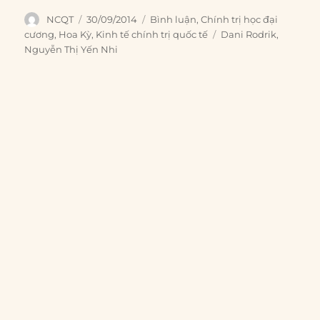
Author
Posted
Categories
NCQT
30/09/2014
Bình luận
,
Chính trị học đại
on
Tags
cương
,
Hoa Kỳ
,
Kinh tế chính trị quốc tế
Dani Rodrik
,
Nguyễn Thị Yến Nhi