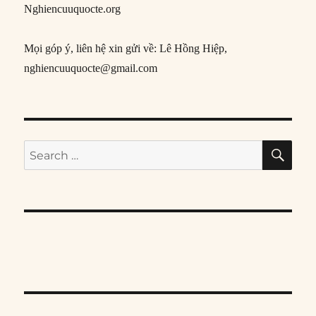
Nghiencuuquocte.org
Mọi góp ý, liên hệ xin gửi về: Lê Hồng Hiệp,
nghiencuuquocte@gmail.com
SE
Search
for: