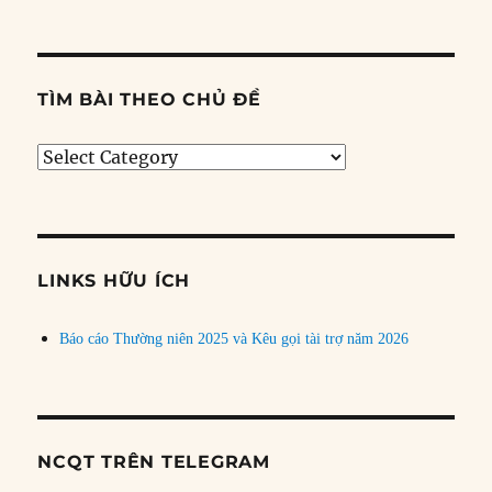
TÌM BÀI THEO CHỦ ĐỀ
Tìm
bài
theo
chủ
đề
LINKS HỮU ÍCH
Báo cáo Thường niên 2025 và Kêu gọi tài trợ năm 2026
NCQT TRÊN TELEGRAM