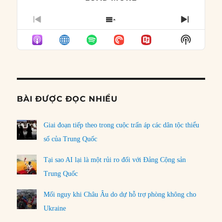
PREVIOUS
SHOW
NEXT
EPISODE
EPISODES
EPISO
Show
LIST
Podcast
Informat
BÀI ĐƯỢC ĐỌC NHIỀU
Giai đoạn tiếp theo trong cuộc trấn áp các dân tộc thiểu
số của Trung Quốc
Tại sao AI lại là một rủi ro đối với Đảng Cộng sản
Trung Quốc
Mối nguy khi Châu Âu do dự hỗ trợ phòng không cho
Ukraine