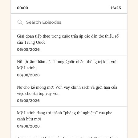
PLAYBACK
THIS
BACKWARD
PAUSE
FORWARD
00:00
RATE
16:25
EPISOD
Search
Episodes
Giai đoạn tiếp theo trong cuộc trấn áp các dân tộc thiểu số
của Trung Quốc
06/08/2026
Nỗ lực âm thầm của Trung Quốc nhằm thống trị khu vực
Mỹ Latinh
06/08/2026
Nợ cho kẻ mộng mơ: Vốn vay chính sách và giới hạn của
việc cho startup vay vốn
05/08/2026
Mỹ Latinh đang trở thành “phòng thí nghiệm” của phe
cánh hữu mới
04/08/2026