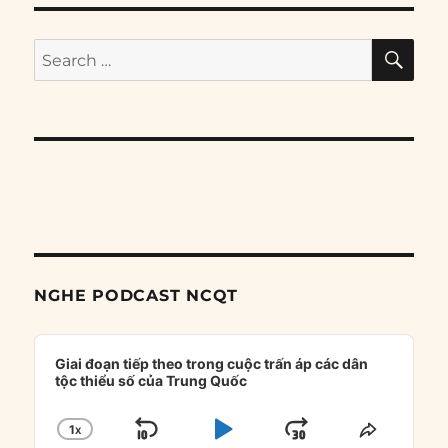
SE
Search
for:
NGHE PODCAST NCQT
Audio
Player
Giai đoạn tiếp theo trong cuộc trấn áp các dân
tộc thiểu số của Trung Quốc
1
X
SKIP
PLAY
JUMP
CHANGE
SHARE