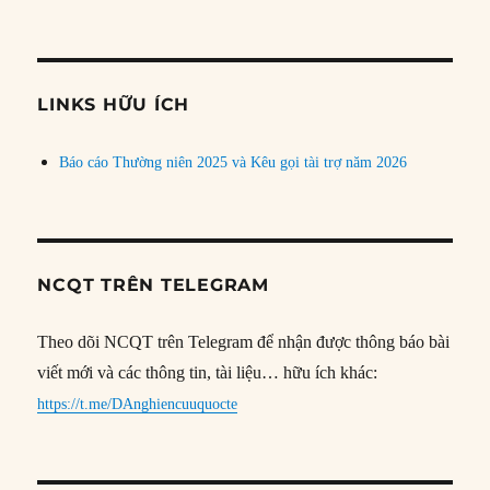
bài
theo
chủ
đề
LINKS HỮU ÍCH
Báo cáo Thường niên 2025 và Kêu gọi tài trợ năm 2026
NCQT TRÊN TELEGRAM
Theo dõi NCQT trên Telegram để nhận được thông báo bài
viết mới và các thông tin, tài liệu… hữu ích khác:
https://t.me/DAnghiencuuquocte