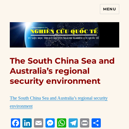
MENU
Nghiên cứu quốc tế
The South China Sea and
Australia’s regional
security environment
The South China Sea and Australia’s regional security
environment
F
Li
E
M
W
T
P
S