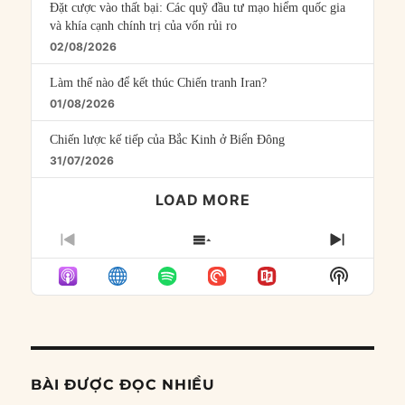
Đặt cược vào thất bại: Các quỹ đầu tư mạo hiểm quốc gia
và khía cạnh chính trị của vốn rủi ro
02/08/2026
Làm thế nào để kết thúc Chiến tranh Iran?
01/08/2026
Chiến lược kế tiếp của Bắc Kinh ở Biển Đông
31/07/2026
LOAD MORE
PREVIOUS
SHOW
NEXT
EPISODE
EPISODES
EPISO
Show
LIST
Podcast
Informat
BÀI ĐƯỢC ĐỌC NHIỀU