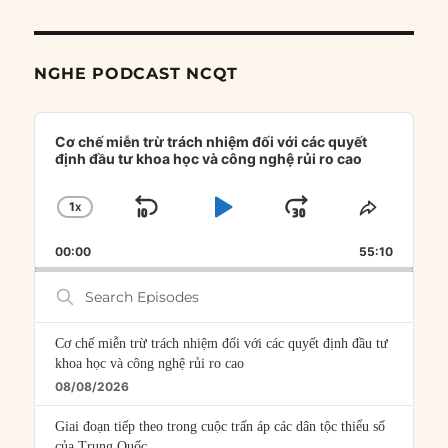
NGHE PODCAST NCQT
Audio
Player
Cơ chế miễn trừ trách nhiệm đối với các quyết
định đầu tư khoa học và công nghệ rủi ro cao
1
X
SKIP
PLAY
JUMP
CHANGE
SHARE
PLAYBACK
THIS
BACKWARD
PAUSE
FORWARD
00:00
RATE
55:10
EPISOD
Search
Episodes
Cơ chế miễn trừ trách nhiệm đối với các quyết định đầu tư
khoa học và công nghệ rủi ro cao
08/08/2026
Giai đoạn tiếp theo trong cuộc trấn áp các dân tộc thiểu số
của Trung Quốc