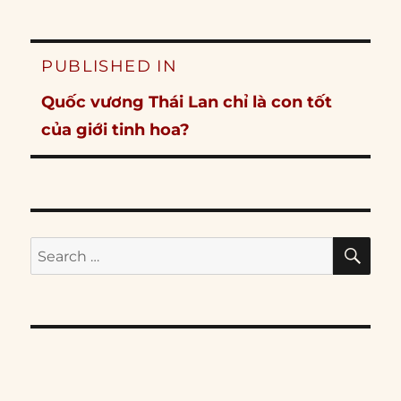
Post
PUBLISHED IN
navigation
Quốc vương Thái Lan chỉ là con tốt
của giới tinh hoa?
SE
Search
for: