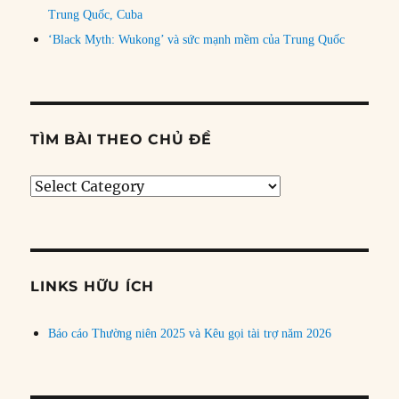
Trung Quốc, Cuba
‘Black Myth: Wukong’ và sức mạnh mềm của Trung Quốc
TÌM BÀI THEO CHỦ ĐỀ
Tìm
bài
theo
chủ
đề
LINKS HỮU ÍCH
Báo cáo Thường niên 2025 và Kêu gọi tài trợ năm 2026