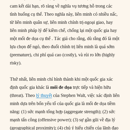
cam kết dài hạn, rõ ràng về nghĩa vụ tương hỗ trong các
tình huống cụ thể. Theo nghĩa này, liên minh có nhiều nấc,
từ liên minh quân sự, liên minh chính trị-ngoại giao, hay
liên minh pháp lý để kiềm chế, chống lại một quốc gia hay
một mối đe dọa cụ thể . Tác giả cho rằng, dù rằng đó là một
lựa chọn để ngỏ, theo đuổi chính trị liên minh là quá sớm
(premature), chi phí quá cao (costly), và rủi ro lớn (highly
risky).
Thứ nhất, liên minh chỉ hình thành khi một quốc gia xác
định quốc gia khác là
mối đe dọa
trực tiếp và hiện hữu
(threat). Theo
lý thuyết
của Stephen Walt, việc xác định liên
minh dựa trên bốn yếu tố của quốc gia là mối đe dọa tiềm
năng: (1) sức mạnh tổng hợp (aggregate strength); (2) sức
mạnh tấn công (offensive power); (3) sự gần gũi về địa lý
(geographical proximity); (4) chủ ý hiếu chiến của lãnh đạo