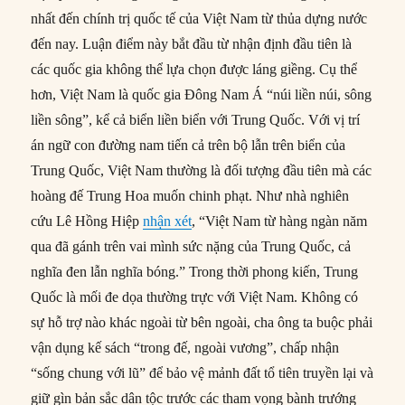
nhất đến chính trị quốc tế của Việt Nam từ thủa dựng nước
đến nay. Luận điểm này bắt đầu từ nhận định đầu tiên là
các quốc gia không thể lựa chọn được láng giềng. Cụ thể
hơn, Việt Nam là quốc gia Đông Nam Á “núi liền núi, sông
liền sông”, kể cả biển liền biển với Trung Quốc. Với vị trí
án ngữ con đường nam tiến cả trên bộ lẫn trên biển của
Trung Quốc, Việt Nam thường là đối tượng đầu tiên mà các
hoàng đế Trung Hoa muốn chinh phạt. Như nhà nghiên
cứu Lê Hồng Hiệp
nhận xét
, “Việt Nam từ hàng ngàn năm
qua đã gánh trên vai mình sức nặng của Trung Quốc, cả
nghĩa đen lẫn nghĩa bóng.” Trong thời phong kiến, Trung
Quốc là mối đe dọa thường trực với Việt Nam. Không có
sự hỗ trợ nào khác ngoài từ bên ngoài, cha ông ta buộc phải
vận dụng kế sách “trong đế, ngoài vương”, chấp nhận
“sống chung với lũ” để bảo vệ mảnh đất tổ tiên truyền lại và
giữ gìn bản sắc dân tộc trước các tham vọng bành trướng