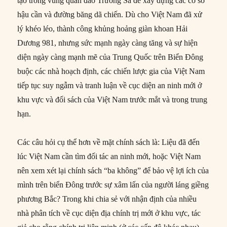
tạo trong vùng quần đảo Trường Sa để xây dựng các cơ sở
hậu cần và đường băng dã chiến. Dù cho Việt Nam đã xử
lý khéo léo, thành công khủng hoảng giàn khoan Hải
Dương 981, nhưng sức mạnh ngày càng tăng và sự hiện
diện ngày càng mạnh mẽ của Trung Quốc trên Biển Đông
buộc các nhà hoạch định, các chiến lược gia của Việt Nam
tiếp tục suy ngẫm và tranh luận về cục diện an ninh mới ở
khu vực và đối sách của Việt Nam trước mắt và trong trung
hạn.
Các câu hỏi cụ thể hơn về mặt chính sách là: Liệu đã đến
lúc Việt Nam cần tìm đối tác an ninh mới, hoặc Việt Nam
nên xem xét lại chính sách “ba không” để bảo vệ lợi ích của
mình trên biển Đông trước sự xâm lấn của người láng giềng
phương Bắc? Trong khi chia sẻ với nhận định của nhiều
nhà phân tích về cục diện địa chính trị mới ở khu vực, tác