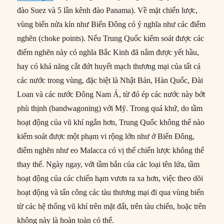
đào Suez và 5 lần kênh đào Panama). Về mặt chiến lược,
vùng biển nửa kín như Biển Đông có ý nghĩa như các điểm
nghẽn (choke points). Nếu Trung Quốc kiểm soát được các
điểm nghẽn này có nghĩa Bắc Kinh đã nắm được yết hầu,
hay có khả năng cắt đứt huyết mạch thương mại của tất cả
các nước trong vùng, đặc biệt là Nhật Bản, Hàn Quốc, Đài
Loan và các nước Đông Nam Á, từ đó ép các nước này bớt
phù thịnh (bandwagoning) với Mỹ. Trong quá khứ, do tầm
hoạt động của vũ khí ngắn hơn, Trung Quốc không thể nào
kiểm soát được một phạm vi rộng lớn như ở Biển Đông,
điểm nghẽn như eo Malacca có vị thế chiến lược không thể
thay thế. Ngày ngay, với tầm bắn của các loại tên lửa, tầm
hoạt động của các chiến hạm vươn ra xa hơn, việc theo dõi
hoạt động và tấn công các tàu thương mại đi qua vùng biển
từ các hệ thống vũ khí trên mặt đất, trên tàu chiến, hoặc trên
không này là hoàn toàn có thể.