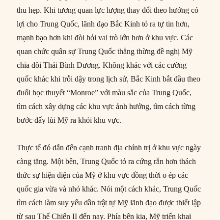
thu hẹp. Khi tương quan lực lượng thay đổi theo hướng có
lợi cho Trung Quốc, lãnh đạo Bắc Kinh tỏ ra tự tin hơn,
mạnh bạo hơn khi đòi hỏi vai trò lớn hơn ở khu vực. Các
quan chức quân sự Trung Quốc thẳng thừng đề nghị Mỹ
chia đôi Thái Bình Dương. Không khác với các cường
quốc khác khi trỗi dậy trong lịch sử, Bắc Kinh bắt đầu theo
đuổi học thuyết “Monroe” với màu sắc của Trung Quốc,
tìm cách xây dựng các khu vực ảnh hưởng, tìm cách từng
bước đẩy lùi Mỹ ra khỏi khu vực.
Thực tế đó dẫn đến cạnh tranh địa chính trị ở khu vực ngày
càng tăng. Một bên, Trung Quốc tỏ ra cứng rắn hơn thách
thức sự hiện diện của Mỹ ở khu vực đồng thời o ép các
quốc gia vừa và nhỏ khác. Nói một cách khác, Trung Quốc
tìm cách làm suy yếu dần trật tự Mỹ lãnh đạo được thiết lập
từ sau Thế Chiến II đến nay. Phía bên kia, Mỹ triển khai