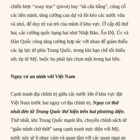
chiến lược “xoay trục” (pivot) hay “tái cân bằng”, củng cố
các liên minh, tăng cường can dự và lôi kéo các nước vừa
và nhỏ, để duy trì vai trò của mình ở khu vực. Ở cấp độ thứ
hai, các cường quốc hạng hai như Nhật Bản, Ấn Độ, Úc và
Hàn Quốc cũng tăng cường hợp tác với nhau để giảm thiểu
các áp lực từ phía Trung Quốc, trong khi hạn chế tối thiểu
sức ép từ Mỹ, buộc họ phải lựa chọn một trong hai bên.
Nguy cơ an ninh với Việt Nam
Cạnh tranh địa chính trị giữa các nước lớn ở khu vực đặt
Việt Nam trước hai nguy cơ địa chính trị.
Nguy cơ thứ
nhất đến từ Trung Quốc thể hiện trên hai phương diện
.
Thứ nhất, khi Trung Quốc mạnh lên, chuyển chính sách từ
“giấu mình chờ thời” sang cạnh tranh trực diện với Mỹ,
nước này sẽ ít nhạy cảm và quan tâm với các quan ngại an