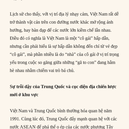
Lịch sử cho thấy, với vị trí địa lý nhạy cảm, Việt Nam rất dễ
trở thành vật cản trên con đường nước khác mở rộng ảnh
hưởng, hay bàn đạp để các nước lớn kiềm chế lẫn nhau.
Điều đó có nghĩa là Việt Nam là một “cô gái” hấp dẫn,
nhưng cần phải hiểu là sự hấp dẫn không đến chỉ từ vẻ đẹp
“cô gái”, mà phần nhiều là do “nhà” của cô gái ở vị trí trọng
yếu trong cuộc so găng giữa những “gã to con” đang hằm
hè nhau nhằm chiếm vai trò bá chủ.
Sự trỗi dậy của Trung Quốc và cục diện địa chiến lược
mới ở khu vực
Việt Nam và Trung Quốc bình thường hóa quan hệ năm
1991. Cùng lúc đó, Trung Quốc đẩy mạnh quan hệ với các
nước ASEAN để phá thế o ép của các nước phương Tây