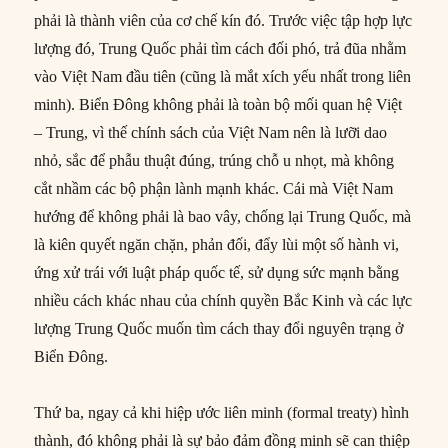
phải là thành viên của cơ chế kín đó. Trước việc tập hợp lực
lượng đó, Trung Quốc phải tìm cách đối phó, trả đũa nhằm
vào Việt Nam đầu tiên (cũng là mắt xích yếu nhất trong liên
minh). Biển Đông không phải là toàn bộ mối quan hệ Việt
– Trung, vì thế chính sách của Việt Nam nên là lưỡi dao
nhỏ, sắc để phẫu thuật đúng, trúng chỗ u nhọt, mà không
cắt nhầm các bộ phận lành mạnh khác. Cái mà Việt Nam
hướng để không phải là bao vây, chống lại Trung Quốc, mà
là kiên quyết ngăn chặn, phản đối, đẩy lùi một số hành vi,
ứng xử trái với luật pháp quốc tế, sử dụng sức mạnh bằng
nhiều cách khác nhau của chính quyền Bắc Kinh và các lực
lượng Trung Quốc muốn tìm cách thay đổi nguyên trạng ở
Biển Đông.
Thứ ba, ngay cả khi hiệp ước liên minh (formal treaty) hình
thành, đó không phải là sự bảo đảm đồng minh sẽ can thiệp