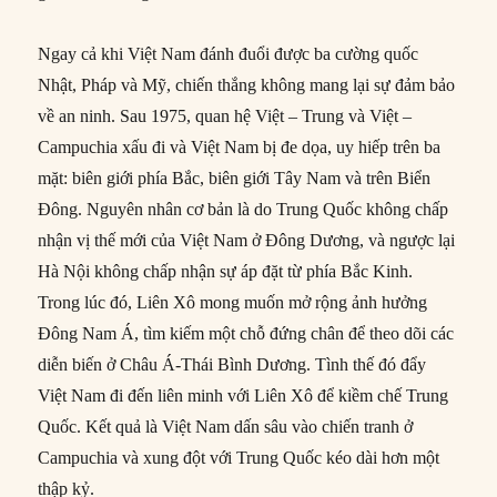
Ngay cả khi Việt Nam đánh đuổi được ba cường quốc
Nhật, Pháp và Mỹ, chiến thắng không mang lại sự đảm bảo
về an ninh. Sau 1975, quan hệ Việt – Trung và Việt –
Campuchia xấu đi và Việt Nam bị đe dọa, uy hiếp trên ba
mặt: biên giới phía Bắc, biên giới Tây Nam và trên Biển
Đông. Nguyên nhân cơ bản là do Trung Quốc không chấp
nhận vị thế mới của Việt Nam ở Đông Dương, và ngược lại
Hà Nội không chấp nhận sự áp đặt từ phía Bắc Kinh.
Trong lúc đó, Liên Xô mong muốn mở rộng ảnh hưởng
Đông Nam Á, tìm kiếm một chỗ đứng chân để theo dõi các
diễn biến ở Châu Á-Thái Bình Dương. Tình thế đó đẩy
Việt Nam đi đến liên minh với Liên Xô để kiềm chế Trung
Quốc. Kết quả là Việt Nam dấn sâu vào chiến tranh ở
Campuchia và xung đột với Trung Quốc kéo dài hơn một
thập kỷ.