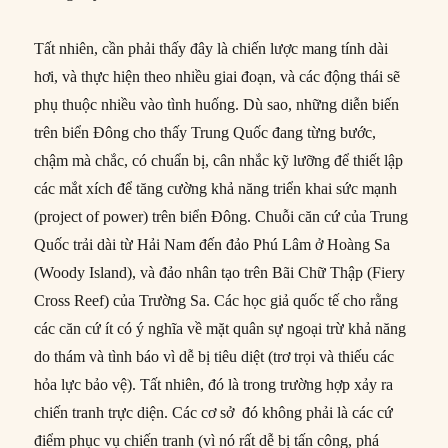
Tất nhiên, cần phải thấy đây là chiến lược mang tính dài
hơi, và thực hiện theo nhiều giai đoạn, và các động thái sẽ
phụ thuộc nhiều vào tình huống. Dù sao, những diễn biến
trên biển Đông cho thấy Trung Quốc đang từng bước,
chậm mà chắc, có chuẩn bị, cân nhắc kỹ lưỡng để thiết lập
các mắt xích để tăng cường khả năng triển khai sức mạnh
(project of power) trên biển Đông. Chuỗi căn cứ của Trung
Quốc trải dài từ Hải Nam đến đảo Phú Lâm ở Hoàng Sa
(Woody Island), và đảo nhân tạo trên Bãi Chữ Thập (Fiery
Cross Reef) của Trường Sa. Các học giả quốc tế cho rằng
các căn cứ ít có ý nghĩa về mặt quân sự ngoại trừ khả năng
do thám và tình báo vì dễ bị tiêu diệt (trơ trọi và thiếu các
hỏa lực bảo vệ). Tất nhiên, đó là trong trường hợp xảy ra
chiến tranh trực diện. Các cơ sở đó không phải là các cứ
điểm phục vụ chiến tranh (vì nó rất dễ bị tấn công, phá