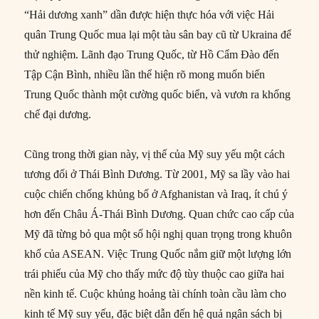
“Hải dương xanh” dần được hiện thực hóa với việc Hải
quân Trung Quốc mua lại một tàu sân bay cũ từ Ukraina để
thử nghiệm. Lãnh đạo Trung Quốc, từ Hồ Cẩm Đào đến
Tập Cận Bình, nhiều lần thể hiện rõ mong muốn biến
Trung Quốc thành một cường quốc biển, và vươn ra khống
chế đại dương.
Cũng trong thời gian này, vị thế của Mỹ suy yếu một cách
tương đối ở Thái Bình Dương. Từ 2001, Mỹ sa lầy vào hai
cuộc chiến chống khủng bố ở Afghanistan và Iraq, ít chú ý
hơn đến Châu Á-Thái Bình Dương. Quan chức cao cấp của
Mỹ đã từng bỏ qua một số hội nghị quan trọng trong khuôn
khổ của ASEAN. Việc Trung Quốc nắm giữ một lượng lớn
trái phiếu của Mỹ cho thấy mức độ tùy thuộc cao giữa hai
nền kinh tế. Cuộc khủng hoảng tài chính toàn cầu làm cho
kinh tế Mỹ suy yếu, đặc biệt dẫn đến hệ quả ngân sách bị