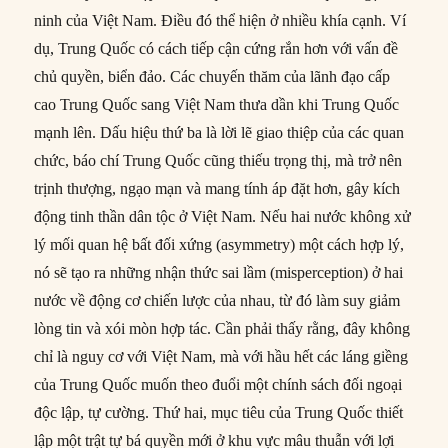
ninh của Việt Nam. Điều đó thể hiện ở nhiều khía cạnh. Ví
dụ, Trung Quốc có cách tiếp cận cứng rắn hơn với vấn đề
chủ quyền, biển đảo. Các chuyến thăm của lãnh đạo cấp
cao Trung Quốc sang Việt Nam thưa dần khi Trung Quốc
mạnh lên. Dấu hiệu thứ ba là lời lẽ giao thiệp của các quan
chức, báo chí Trung Quốc cũng thiếu trọng thị, mà trở nên
trịnh thượng, ngạo mạn và mang tính áp đặt hơn, gây kích
động tinh thần dân tộc ở Việt Nam. Nếu hai nước không xử
lý mối quan hệ bất đối xứng (asymmetry) một cách hợp lý,
nó sẽ tạo ra những nhận thức sai lầm (misperception) ở hai
nước về động cơ chiến lược của nhau, từ đó làm suy giảm
lòng tin và xói mòn hợp tác. Cần phải thấy rằng, đây không
chỉ là nguy cơ với Việt Nam, mà với hầu hết các láng giềng
của Trung Quốc muốn theo đuổi một chính sách đối ngoại
độc lập, tự cường. Thứ hai, mục tiêu của Trung Quốc thiết
lập một trật tự bá quyền mới ở khu vực mâu thuẫn với lợi