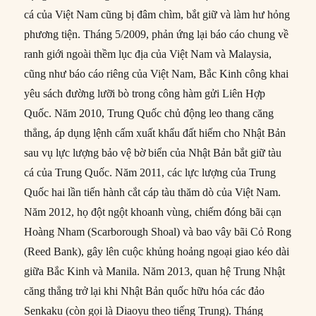
cá của Việt Nam cũng bị đâm chìm, bắt giữ và làm hư hỏng
phương tiện. Tháng 5/2009, phản ứng lại báo cáo chung về
ranh giới ngoài thềm lục địa của Việt Nam và Malaysia,
cũng như báo cáo riêng của Việt Nam, Bắc Kinh công khai
yêu sách đường lưỡi bò trong công hàm gửi Liên Hợp
Quốc. Năm 2010, Trung Quốc chủ động leo thang căng
thẳng, áp dụng lệnh cấm xuất khẩu đất hiếm cho Nhật Bản
sau vụ lực lượng bảo vệ bờ biển của Nhật Bản bắt giữ tàu
cá của Trung Quốc. Năm 2011, các lực lượng của Trung
Quốc hai lần tiến hành cắt cáp tàu thăm dò của Việt Nam.
Năm 2012, họ đột ngột khoanh vùng, chiếm đóng bãi cạn
Hoàng Nham (Scarborough Shoal) và bao vây bãi Cỏ Rong
(Reed Bank), gây lên cuộc khủng hoảng ngoại giao kéo dài
giữa Bắc Kinh và Manila. Năm 2013, quan hệ Trung Nhật
căng thẳng trở lại khi Nhật Bản quốc hữu hóa các đảo
Senkaku (còn gọi là Diaoyu theo tiếng Trung). Tháng