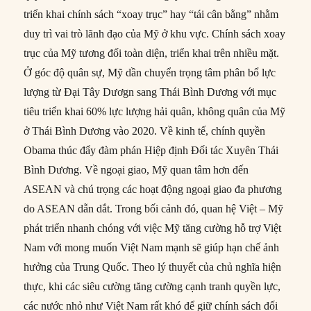
triển khai chính sách “xoay trục” hay “tái cân bằng” nhằm
duy trì vai trò lãnh đạo của Mỹ ở khu vực. Chính sách xoay
trục của Mỹ tương đối toàn diện, triển khai trên nhiều mặt.
Ở góc độ quân sự, Mỹ dần chuyển trọng tâm phân bổ lực
lượng từ Đại Tây Dươgn sang Thái Bình Dương với mục
tiêu triển khai 60% lực lượng hải quân, không quân của Mỹ
ở Thái Bình Dương vào 2020. Về kinh tế, chính quyền
Obama thúc đẩy đàm phán Hiệp định Đối tác Xuyên Thái
Bình Dương. Về ngoại giao, Mỹ quan tâm hơn đến
ASEAN và chú trọng các hoạt động ngoại giao đa phương
do ASEAN dẫn dắt. Trong bối cảnh đó, quan hệ Việt – Mỹ
phát triển nhanh chóng với việc Mỹ tăng cường hỗ trợ Việt
Nam với mong muốn Việt Nam mạnh sẽ giúp hạn chế ảnh
hưởng của Trung Quốc. Theo lý thuyết của chủ nghĩa hiện
thực, khi các siêu cường tăng cường cạnh tranh quyền lực,
các nước nhỏ như Việt Nam rất khó để giữ chính sách đối