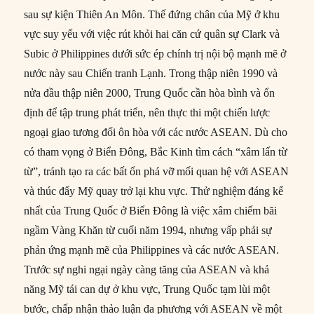
sau sự kiện Thiên An Môn. Thế đứng chân của Mỹ ở khu
vực suy yếu với việc rút khỏi hai căn cứ quân sự Clark và
Subic ở Philippines dưới sức ép chính trị nội bộ mạnh mẽ ở
nước này sau Chiến tranh Lạnh. Trong thập niên 1990 và
nửa đầu thập niên 2000, Trung Quốc cần hòa bình và ổn
định để tập trung phát triển, nên thực thi một chiến lược
ngoại giao tương đối ôn hòa với các nước ASEAN. Dù cho
có tham vọng ở Biển Đông, Bắc Kinh tìm cách “xâm lấn từ
từ”, tránh tạo ra các bất ổn phá vỡ mối quan hệ với ASEAN
và thúc đẩy Mỹ quay trở lại khu vực. Thử nghiệm đáng kể
nhất của Trung Quốc ở Biển Đông là việc xâm chiếm bãi
ngầm Vàng Khăn từ cuối năm 1994, nhưng vấp phải sự
phản ứng mạnh mẽ của Philippines và các nước ASEAN.
Trước sự nghi ngại ngày càng tăng của ASEAN và khả
năng Mỹ tái can dự ở khu vực, Trung Quốc tạm lùi một
bước, chấp nhận thảo luận đa phương với ASEAN về một