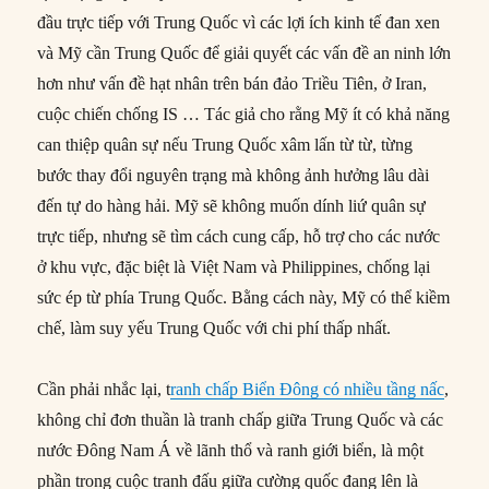
đầu trực tiếp với Trung Quốc vì các lợi ích kinh tế đan xen
và Mỹ cần Trung Quốc để giải quyết các vấn đề an ninh lớn
hơn như vấn đề hạt nhân trên bán đảo Triều Tiên, ở Iran,
cuộc chiến chống IS … Tác giả cho rằng Mỹ ít có khả năng
can thiệp quân sự nếu Trung Quốc xâm lấn từ từ, từng
bước thay đổi nguyên trạng mà không ảnh hưởng lâu dài
đến tự do hàng hải. Mỹ sẽ không muốn dính liứ quân sự
trực tiếp, nhưng sẽ tìm cách cung cấp, hỗ trợ cho các nước
ở khu vực, đặc biệt là Việt Nam và Philippines, chống lại
sức ép từ phía Trung Quốc. Bằng cách này, Mỹ có thể kiềm
chế, làm suy yếu Trung Quốc với chi phí thấp nhất.
Cần phải nhắc lại, t
ranh chấp Biển Đông có nhiều tầng nấc
,
không chỉ đơn thuần là tranh chấp giữa Trung Quốc và các
nước Đông Nam Á về lãnh thổ và ranh giới biển, là một
phần trong cuộc tranh đấu giữa cường quốc đang lên là