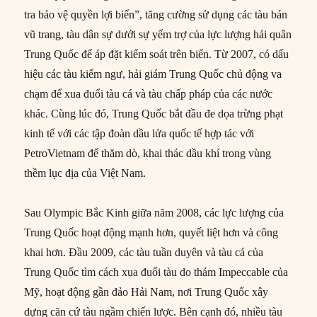
tra bảo vệ quyền lợi biển”, tăng cường sử dụng các tàu bán
vũ trang, tàu dân sự dưới sự yểm trợ của lực lượng hải quân
Trung Quốc để áp đặt kiểm soát trên biển. Từ 2007, có dấu
hiệu các tàu kiểm ngư, hải giám Trung Quốc chủ động va
chạm để xua đuổi tàu cá và tàu chấp pháp của các nước
khác. Cùng lúc đó, Trung Quốc bắt đầu đe dọa trừng phạt
kinh tế với các tập đoàn dầu lửa quốc tế hợp tác với
PetroVietnam để thăm dò, khai thác dầu khí trong vùng
thềm lục địa của Việt Nam.
Sau Olympic Bắc Kinh giữa năm 2008, các lực lượng của
Trung Quốc hoạt động mạnh hơn, quyết liệt hơn và công
khai hơn. Đầu 2009, các tàu tuần duyên và tàu cá của
Trung Quốc tìm cách xua đuổi tàu do thám Impeccable của
Mỹ, hoạt động gần đảo Hải Nam, nơi Trung Quốc xây
dựng căn cứ tàu ngầm chiến lược. Bên cạnh đó, nhiều tàu