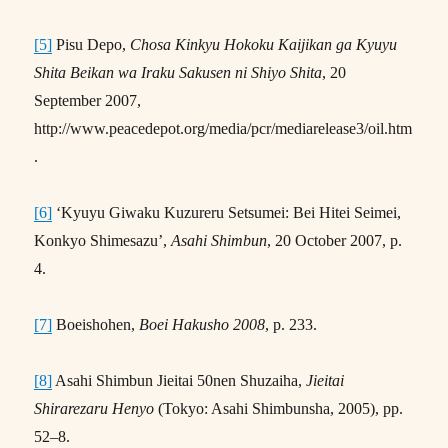
[5]
Pisu Depo,
Chosa Kinkyu Hokoku Kaijikan ga Kyuyu
Shita Beikan wa Iraku Sakusen ni Shiyo Shita
, 20
September 2007,
http://www.peacedepot.org/media/pcr/mediarelease3/oil.htm
.
[6]
‘Kyuyu Giwaku Kuzureru Setsumei: Bei Hitei Seimei,
Konkyo Shimesazu’,
Asahi Shimbun
, 20 October 2007, p.
4.
[7]
Boeishohen,
Boei Hakusho 2008
, p. 233.
[8]
Asahi Shimbun Jieitai 50nen Shuzaiha,
Jieitai
Shirarezaru Henyo
(Tokyo: Asahi Shimbunsha, 2005), pp.
52–8.