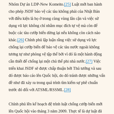
Nhóm Dự án LDP-New Komeito.
[25]
Luật mới ban hành
cho phép JSDF bảo vệ các tàu không phải của Nhật Bản
với điều kiện là họ ở trong cùng vùng lân cận và việc sử
dụng vũ lực không chỉ nhằm mục đích tự vệ mà còn để
buộc các tàu cướp biển dừng lại nếu không còn cách nào
khác.
[26]
Chính phủ lập luận rằng việc sử dụng vũ lực
chống lại cướp biển để bảo vệ các tàu nước ngoài không
tương tự như phòng vệ tập thể bởi vì đó là một hành động
cần thiết để chống lại một chủ thể phi nhà nước.
[27]
Việc
triển khai JSDF sẽ được chấp thuận bởi Thủ tướng và sau
đó được báo cáo lên Quốc hội, do đó tránh được những vấn
đề như đã xảy ra trong quá trình tìm kiếm sự phê chuẩn
trước đó đối với ATSML/RSSML.
[28]
Chính phủ lên kế hoạch đệ trình luật chống cướp biển mới
lên Quốc hội vào tháng 3 năm 2009. Thực tế là dự luật đã