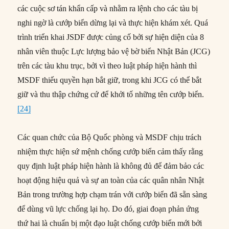
các cuộc sơ tán khẩn cấp và nhằm ra lệnh cho các tàu bị
nghi ngờ là cướp biển dừng lại và thực hiện khám xét. Quá
trình triển khai JSDF được củng cố bởi sự hiện diện của 8
nhân viên thuộc Lực lượng bảo vệ bờ biển Nhật Bản (JCG)
trên các tàu khu trục, bởi vì theo luật pháp hiện hành thì
MSDF thiếu quyền hạn bắt giữ, trong khi JCG có thể bắt
giữ và thu thập chứng cứ để khởi tố những tên cướp biển.
[24]
Các quan chức của Bộ Quốc phòng và MSDF chịu trách
nhiệm thực hiện sứ mệnh chống cướp biển cảm thấy rằng
quy định luật pháp hiện hành là không đủ để đảm bảo các
hoạt động hiệu quả và sự an toàn của các quân nhân Nhật
Bản trong trường hợp chạm trán với cướp biển đã sẵn sàng
để dùng vũ lực chống lại họ. Do đó, giai đoạn phản ứng
thứ hai là chuẩn bị một đạo luật chống cướp biển mới bởi