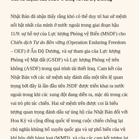
Nhật Bản đã nhận thấy rằng khó có thể duy trì hai sứ mệnh
nổi bật nhất của mình ở nước ngoài trong giai đoạn hậu
11/9: sự hỗ trợ của Lực lượng Phòng vệ Biển (MSDF) cho
Chiến dịch Tự do Bền vững
(Operation Enduring Freedom
– OEF) ở Ấn Độ Dương, và sự tham gia của Lực lượng
Phòng vệ Mặt đất (GSDF) và Lực lượng Phòng vệ trên
không (ASDF) trong quá trình tái thiết Iraq. Cam kết của
Nhật Bản với các sứ mệnh này đánh dấu một tiền lệ quan
trọng bởi đây là lần đầu tiên JSDF được triển khai ra nước
ngoài trong khi các xung đột đang diễn ra, mặc dù trong các
vai trò phi tác chiến. Hai sứ mệnh trên được coi là biểu
tượng quan trọng đánh dấu sự ủng hộ của Nhật Bản đối với
Hoa Kỳ và cộng đồng quốc tế trong cuộc chiến chống lại
chủ nghĩa khủng bố xuyên quốc gia và sự phổ biến của vũ
khí hủy diệt hàng loạt (WMD), và của các cam kết tương lai