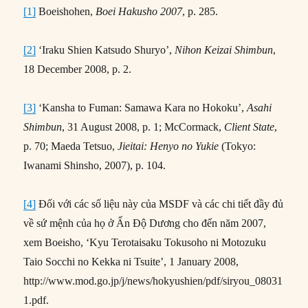
[1]
Boeishohen,
Boei Hakusho 2007
, p. 285.
[2]
‘Iraku Shien Katsudo Shuryo’,
Nihon Keizai Shimbun
,
18 December 2008, p. 2.
[3]
‘Kansha to Fuman: Samawa Kara no Hokoku’,
Asahi
Shimbun
, 31 August 2008, p. 1; McCormack,
Client State
,
p. 70; Maeda Tetsuo,
Jieitai: Henyo no
Yukie
(Tokyo:
Iwanami Shinsho, 2007), p. 104.
[4]
Đối với các số liệu này của MSDF và các chi tiết đầy đủ
về sứ mệnh của họ ở Ấn Độ Dương cho đến năm 2007,
xem Boeisho, ‘Kyu Terotaisaku Tokusoho ni Motozuku
Taio Socchi no Kekka ni Tsuite’, 1 January 2008,
http://www.mod.go.jp/j/news/hokyushien/pdf/siryou_08031
1.pdf.