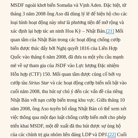
MSDF ngoài khơi biển Somalia và Vịnh Aden. Đặc biệt, từ
tháng 3 năm 2008 ông Aso đã dùng lý lẽ để biện hộ cho các
loại hình hoạt động này như là phương tiện để mở rộng và
xác định lại hợp tác an ninh Hoa Kỳ – Nhật Bản.
[21]
Mối
quan tâm của Nhật Bản trong các hoạt động chống cướp
biển được thúc đẩy bởi Nghị quyết 1816 của Liên Hợp
Quốc vào tháng 6 năm 2008, đã đưa ra một yêu cầu mạnh
mẽ về sự tham gia của JSDF vào Lực lượng Đặc nhiệm
Hỗn hợp (CTF) 150. Mối quan tâm được củng cố bởi vụ
cướp tàu
Sirius Star
và các hoạt động cướp biển nổi bật vào
cuối năm 2008, thu hút sự chú ý đến các vấn đề của riêng
Nhật Bản với nạn cướp biển trong khu vực. Giữa tháng 10
năm 2008, ông Aso tuyên bố rằng Nhật Bản có thể xem xét
việc thông qua một đạo luật chống cướp biển mới cho phép
triển khai MSDF, một đề xuất đã thu hút được sự ủng hộ
của các chính trị gia nhóm liên đảng LDP và DPJ.
[22]
Cuối