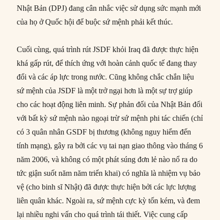
Nhật Bản (DPJ) đang cân nhắc việc sử dụng sức mạnh mới
của họ ở Quốc hội để buộc sứ mệnh phải kết thúc.
Cuối cùng, quá trình rút JSDF khỏi Iraq đã được thực hiện
khá gấp rút, để thích ứng với hoàn cảnh quốc tế đang thay
đổi và các áp lực trong nước. Cũng không chắc chắn liệu
sứ mệnh của JSDF là một trở ngại hơn là một sự trợ giúp
cho các hoạt động liên minh. Sự phản đối của Nhật Bản đối
với bất kỳ sứ mệnh nào ngoại trừ sứ mệnh phi tác chiến (chỉ
có 3 quân nhân GSDF bị thương (không nguy hiểm đến
tính mạng), gây ra bởi các vụ tai nạn giao thông vào tháng 6
năm 2006, và không có một phát súng đơn lẻ nào nổ ra do
tức giận suốt năm năm triển khai) có nghĩa là nhiệm vụ bảo
vệ (cho binh sĩ Nhật) đã được thực hiện bởi các lực lượng
liên quân khác. Ngoài ra, sứ mệnh cực kỳ tốn kém, và đem
lại nhiều nghi vấn cho quá trình tái thiết. Việc cung cấp