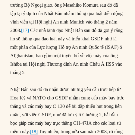
trưởng Bộ Ngoại giao, ông Masahiko Komura sau đó đã
lập lại ý định của Nhật Bản nhằm thông qua luật điều động
vĩnh viễn tại Hội nghị An ninh Munich vào tháng 2 năm
2008.
[17]
Các nhà lãnh đạo Nhật Bản sau đó đã gợi ý rằng
họ sẽ thông qua đạo luật này và triển khai GSDF như là
một phần của Lực lượng Hỗ trợ An ninh Quốc tế (ISAF) ở
Afghanistan, bao gồm một tuyên bố về việc này của ông
Ishiba tại Hội nghị Thượng đỉnh An ninh Châu Á IISS vào
tháng 5.
Nhật Bản sau đó đã nhận được những yêu cầu trực tiếp từ
Hoa Kỳ và NATO cho GSDF nhằm cung cấp máy bay trực
thăng và các máy bay C-130 để bù đắp thiếu hụt trong liên
quân, với việc GSDF, như đã lưu ý ở Chương 2, bắt đầu
bọc giáp các máy bay trực thăng CH-47JA cho các loại sứ
mệnh này.
[18]
Tuy nhiên, trong nửa sau năm 2008, rõ ràng