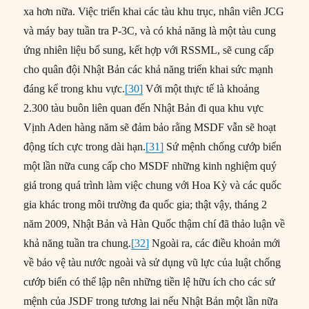
xa hơn nữa. Việc triển khai các tàu khu trục, nhân viên JCG
và máy bay tuần tra P-3C, và có khả năng là một tàu cung
ứng nhiên liệu bổ sung, kết hợp với RSSML, sẽ cung cấp
cho quân đội Nhật Bản các khả năng triển khai sức mạnh
đáng kể trong khu vực.
[30]
Với một thực tế là khoảng
2.300 tàu buôn liên quan đến Nhật Bản đi qua khu vực
Vịnh Aden hàng năm sẽ đảm bảo rằng MSDF vẫn sẽ hoạt
động tích cực trong dài hạn.
[31]
Sứ mệnh chống cướp biển
một lần nữa cung cấp cho MSDF những kinh nghiệm quý
giá trong quá trình làm việc chung với Hoa Kỳ và các quốc
gia khác trong môi trường đa quốc gia; thật vậy, tháng 2
năm 2009, Nhật Bản và Hàn Quốc thậm chí đã thảo luận về
khả năng tuần tra chung.
[32]
Ngoài ra, các điều khoản mới
về bảo vệ tàu nước ngoài và sử dụng vũ lực của luật chống
cướp biển có thể lập nên những tiền lệ hữu ích cho các sứ
mệnh của JSDF trong tương lai nếu Nhật Bản một lần nữa