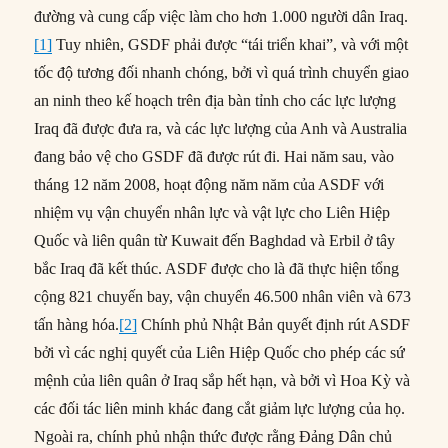
đường và cung cấp việc làm cho hơn 1.000 người dân Iraq.
[1]
Tuy nhiên, GSDF phải được “tái triển khai”, và với một
tốc độ tương đối nhanh chóng, bởi vì quá trình chuyển giao
an ninh theo kế hoạch trên địa bàn tỉnh cho các lực lượng
Iraq đã được đưa ra, và các lực lượng của Anh và Australia
đang bảo vệ cho GSDF đã được rút đi. Hai năm sau, vào
tháng 12 năm 2008, hoạt động năm năm của ASDF với
nhiệm vụ vận chuyển nhân lực và vật lực cho Liên Hiệp
Quốc và liên quân từ Kuwait đến Baghdad và Erbil ở tây
bắc Iraq đã kết thúc. ASDF được cho là đã thực hiện tổng
cộng 821 chuyến bay, vận chuyển 46.500 nhân viên và 673
tấn hàng hóa.
[2]
Chính phủ Nhật Bản quyết định rút ASDF
bởi vì các nghị quyết của Liên Hiệp Quốc cho phép các sứ
mệnh của liên quân ở Iraq sắp hết hạn, và bởi vì Hoa Kỳ và
các đối tác liên minh khác đang cắt giảm lực lượng của họ.
Ngoài ra, chính phủ nhận thức được rằng Đảng Dân chủ