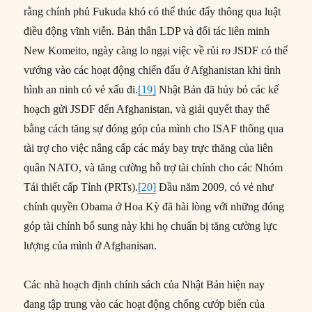
rằng chính phủ Fukuda khó có thể thúc đẩy thông qua luật
điều động vĩnh viễn. Bản thân LDP và đối tác liên minh
New Komeito, ngày càng lo ngại việc về rủi ro JSDF có thể
vướng vào các hoạt động chiến đấu ở Afghanistan khi tình
hình an ninh có vẻ xấu đi.
[19]
Nhật Bản đã hủy bỏ các kế
hoạch gửi JSDF đến Afghanistan, và giải quyết thay thế
bằng cách tăng sự đóng góp của mình cho ISAF thông qua
tài trợ cho việc nâng cấp các máy bay trực thăng của liên
quân NATO, và tăng cường hỗ trợ tài chính cho các Nhóm
Tái thiết cấp Tỉnh (PRTs).
[20]
Đầu năm 2009, có vẻ như
chính quyền Obama ở Hoa Kỳ đã hài lòng với những đóng
góp tài chính bổ sung này khi họ chuẩn bị tăng cường lực
lượng của mình ở Afghanisan.
Các nhà hoạch định chính sách của Nhật Bản hiện nay
đang tập trung vào các hoạt động chống cướp biển của