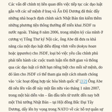
Các vấn đề chính trị liên quan đến việc tiếp tục các đạo luật
gắn với các sứ mệnh ở Iraq và Ấn Độ Dương đã thúc đẩy
những nhà hoạch định chính sách Nhật Bản tìm kiếm thêm
những phương tiện thông thường để triển khai JSDF ra
nước ngoài. Tháng 8 năm 2006, trong nhiệm kỳ của mình ở
cương vị Tổng Thư ký Nội các, ông Abe đã đưa ra khả
năng của một đạo luật điều động vĩnh viễn (
kokyu hoan
hoặc
ippanho
) cho JSDF, loại bỏ việc yêu cầu chính phủ
phải tiến hành các cuộc tranh luận tốn thời gian và thông
qua các đạo luật có thời hạn riêng biệt cho mỗi sứ mệnh, do
đó làm cho JSDF có thể tham gia một cách nhanh chóng
vào ‘các hoạt động hợp tác hòa bình quốc tế’.
[12]
Ông Abe
đã nêu lên vấn đề này một lần nữa vào tháng 1 năm 2007,
trong một bài diễn văn – lần đầu tiên từ trước đến nay bởi
một Thủ tướng Nhật Bản – tại Hội đồng Bắc Đại Tây
Dương, dấy lên hy vọng trong NATO về các hỗ trợ quân sự