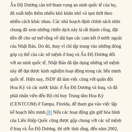
Ấn Độ Dương cản trở tham vọng an ninh quốc tế của họ,
đã xuất hiện thêm nhiều khó khăn nhỏ và tạm thời theo
nhiều cách khác nhau. Các nhà hoạch định chính sách nhìn
chung đã xem những chiến dịch này là rất thành công, đặt
tiền đề cho sự mở rộng về dài hạn các cam kết ở nước ngoài
của Nhật Bản. Do đó, thay vì chỉ tập trung vào những đóng
góp cụ thể của các sứ mệnh ở Iraq và Ấn Độ Dương đối
với an ninh quốc tế, Nhật Bản đã tận dụng những sứ mệnh
này để đạt được kinh nghiệm hoạt động trong các liên minh
quốc tế. Hiện nay, JSDF đã làm việc cùng với quân đội
Hoa Kỳ và các nước khác ở Ấn Độ Dương và Iraq, và đã
phái nhân viên đến Bộ chỉ huy Trung tâm Hoa Kỳ
(CENTCOM) ở Tampa, Florida, để tham gia vào việc lập
kế hoạch liên minh.
[8]
Nếu các hoạt động gìn giữ hòa bình
của Liên Hiệp Quốc cũng được gộp chung với các sứ mệnh
ở Iraq và Ấn Độ Dương, thì ước tính rằng, đến năm 2002,