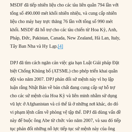
MSDF đã tiếp nhiên liệu cho các tàu liên quân 794 lần với
tổng số 490.000 mét khối nhiên nhiệu, và cung cấp nhiên
liệu cho máy bay trực thăng 76 lần với tổng số 990 mét
khối. MSDF đã hỗ trợ cho các tàu chiến từ Hoa Kỳ, Anh,
Pháp, Đức, Pakistan, Canada, New Zealand, Hà Lan, Italy,
Tây Ban Nha và Hy Lạp.
[4]
DPJ đã tìm cách ngăn cản việc gia hạn Luật Giải pháp Đặt
biệt Chống Khủng bố (ATSML) cho phép triển khai quân
đội vào năm 2007. DPJ phản đối sứ mệnh này vì họ lập
luận rằng Nhật Bản về bản chất đang cung cấp sự hỗ trợ
cho các sứ mệnh của Hoa Kỳ và liên minh nhằm sử dụng
vũ lực ở Afghanistan và có thể là ở những nơi khác, do đó
vi phạm lệnh cấm về phòng vệ tập thể. DPJ đã dùng vấn đề
này để buộc ông Abe từ chức vào năm 2007, và sau đó tiếp
tục phản đối những nỗ lực tiếp tục sứ mệnh này của ông