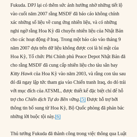
Fukuda. DPJ lại có thêm sức ảnh hưởng nhờ những tiết lộ
vào cuối năm 2007 rằng MSDF đã báo cáo không chính
xác những số liệu về cung ứng nhiên liệu, và có những
nghi ngờ rằng Hoa Kỳ đã chuyển nhiên liệu của Nhật Bản
cho các hoạt động ở Iraq. Trong một báo cáo vào tháng 9
năm 2007 dựa trên dữ liệu không được coi là bí mật của
Hoa Kỳ, Tổ chức Phi Chính phủ Peace Depot Nhật Bản đã
cho rằng MSDF đã cung cấp nhiên liệu cho tàu sân bay
Kitty Hawk
của Hoa Kỳ vào năm 2003, và rằng con tàu sau
đó đã ngay lập tức tham gia vào Chiến tranh Iraq, do đó trái
với mục đích của ATSML, được thiết kế đặc biệt chỉ để hỗ
trợ cho
Chiến dịch Tự do Bền vững
.
[5]
Được hỗ trợ bởi
thông tin bổ sung từ Hoa Kỳ, Bộ Quốc phòng đã phản bác
những lời buộc tội này.
[6]
Thủ tướng Fukuda đã thành công trong việc thông qua Luật