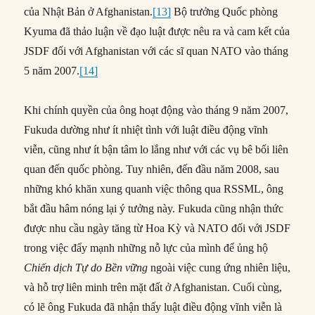
của Nhật Bản ở Afghanistan.
[13]
Bộ trưởng Quốc phòng
Kyuma đã thảo luận về đạo luật được nêu ra và cam kết của
JSDF đối với Afghanistan với các sĩ quan NATO vào tháng
5 năm 2007.
[14]
Khi chính quyền của ông hoạt động vào tháng 9 năm 2007,
Fukuda dường như ít nhiệt tình với luật điều động vĩnh
viễn, cũng như ít bận tâm lo lắng như với các vụ bê bối liên
quan đến quốc phòng. Tuy nhiên, đến đầu năm 2008, sau
những khó khăn xung quanh việc thông qua RSSML, ông
bắt đầu hâm nóng lại ý tưởng này. Fukuda cũng nhận thức
được nhu cầu ngày tăng từ Hoa Kỳ và NATO đối với JSDF
trong việc đẩy mạnh những nỗ lực của mình để ủng hộ
Chiến dịch Tự do Bền vững
ngoài việc cung ứng nhiên liệu,
và hỗ trợ liên minh trên mặt đất ở Afghanistan. Cuối cùng,
có lẽ ông Fukuda đã nhận thấy luật điều động vĩnh viễn là