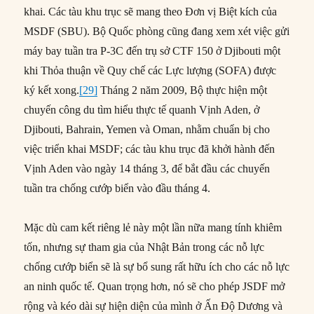
khai. Các tàu khu trục sẽ mang theo Đơn vị Biệt kích của
MSDF (SBU). Bộ Quốc phòng cũng đang xem xét việc gửi
máy bay tuần tra P-3C đến trụ sở CTF 150 ở Djibouti một
khi Thỏa thuận về Quy chế các Lực lượng (SOFA) được
ký kết xong.
[29]
Tháng 2 năm 2009, Bộ thực hiện một
chuyến công du tìm hiểu thực tế quanh Vịnh Aden, ở
Djibouti, Bahrain, Yemen và Oman, nhằm chuẩn bị cho
việc triển khai MSDF; các tàu khu trục đã khởi hành đến
Vịnh Aden vào ngày 14 tháng 3, để bắt đầu các chuyến
tuần tra chống cướp biển vào đầu tháng 4.
Mặc dù cam kết riêng lẻ này một lần nữa mang tính khiêm
tốn, nhưng sự tham gia của Nhật Bản trong các nỗ lực
chống cướp biển sẽ là sự bổ sung rất hữu ích cho các nỗ lực
an ninh quốc tế. Quan trọng hơn, nó sẽ cho phép JSDF mở
rộng và kéo dài sự hiện diện của mình ở Ấn Độ Dương và