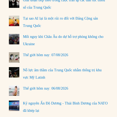
Giai đoạn tiếp theo trong cuộc trấn áp các dân tộc thiểu
số của Trung Quốc
Tại sao AI lại là một rủi ro đối với Đảng Cộng sản
Trung Quốc
Mối nguy khi Châu Âu do dự hỗ trợ phòng không cho
Ukraine
Thế giới hôm nay: 07/08/2026
Nỗ lực âm thầm của Trung Quốc nhằm thống trị khu
vực Mỹ Latinh
Thế giới hôm nay: 06/08/2026
Kỷ nguyên Ấn Độ Dương - Thái Bình Dương của NATO
đã khép lại