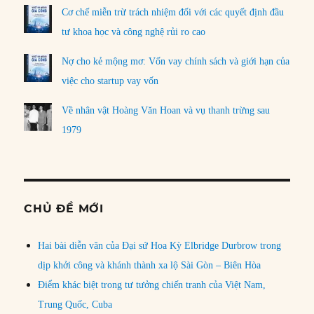
Cơ chế miễn trừ trách nhiệm đối với các quyết định đầu
tư khoa học và công nghệ rủi ro cao
Nợ cho kẻ mộng mơ: Vốn vay chính sách và giới hạn của
việc cho startup vay vốn
Về nhân vật Hoàng Văn Hoan và vụ thanh trừng sau
1979
CHỦ ĐỀ MỚI
Hai bài diễn văn của Đại sứ Hoa Kỳ Elbridge Durbrow trong
dịp khởi công và khánh thành xa lộ Sài Gòn – Biên Hòa
Điểm khác biệt trong tư tưởng chiến tranh của Việt Nam,
Trung Quốc, Cuba