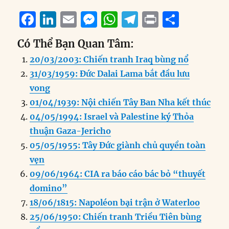
F
Li
E
M
W
T
P
S
a
n
m
e
h
el
ri
h
Có Thể Bạn Quan Tâm:
c
k
ai
ss
at
e
n
a
20/03/2003: Chiến tranh Iraq bùng nổ
e
e
l
e
s
g
t
re
31/03/1959: Đức Dalai Lama bắt đầu lưu
b
d
n
A
r
vong
o
I
g
p
a
01/04/1939: Nội chiến Tây Ban Nha kết thúc
o
n
er
p
m
04/05/1994: Israel và Palestine ký Thỏa
k
thuận Gaza-Jericho
05/05/1955: Tây Đức giành chủ quyền toàn
vẹn
09/06/1964: CIA ra báo cáo bác bỏ “thuyết
domino”
18/06/1815: Napoléon bại trận ở Waterloo
25/06/1950: Chiến tranh Triều Tiên bùng