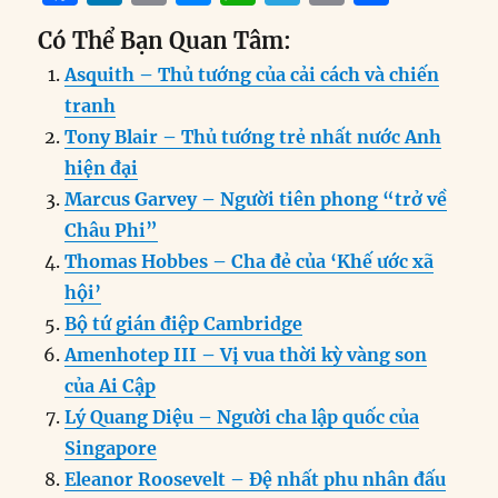
a
n
m
e
h
el
ri
h
Có Thể Bạn Quan Tâm:
c
k
ai
ss
at
e
n
a
Asquith – Thủ tướng của cải cách và chiến
e
e
l
e
s
g
t
re
tranh
b
d
n
A
r
Tony Blair – Thủ tướng trẻ nhất nước Anh
o
I
g
p
a
hiện đại
o
n
er
p
m
Marcus Garvey – Người tiên phong “trở về
k
Châu Phi”
Thomas Hobbes – Cha đẻ của ‘Khế ước xã
hội’
Bộ tứ gián điệp Cambridge
Amenhotep III – Vị vua thời kỳ vàng son
của Ai Cập
Lý Quang Diệu – Người cha lập quốc của
Singapore
Eleanor Roosevelt – Đệ nhất phu nhân đấu