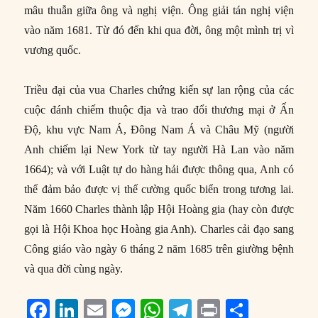
mâu thuẫn giữa ông và nghị viện. Ông giải tán nghị viện
vào năm 1681. Từ đó đến khi qua đời, ông một mình trị vì
vương quốc.
Triều đại của vua Charles chứng kiến sự lan rộng của các
cuộc đánh chiếm thuộc địa và trao đổi thương mại ở Ấn
Độ, khu vực Nam Á, Đông Nam Á và Châu Mỹ (người
Anh chiếm lại New York từ tay người Hà Lan vào năm
1664); và với Luật tự do hàng hải được thông qua, Anh có
thể đảm bảo được vị thế cường quốc biển trong tương lai.
Năm 1660 Charles thành lập Hội Hoàng gia (hay còn được
gọi là Hội Khoa học Hoàng gia Anh). Charles cải đạo sang
Công giáo vào ngày 6 tháng 2 năm 1685 trên giường bệnh
và qua đời cùng ngày.
F
Li
E
M
W
T
P
S