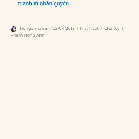
tranh vì nhân quyền
Author
Posted
Categories
Tags
honganhams
25/04/2015
Nhân vật
Charles II
,
on
Phạm Hồng Anh