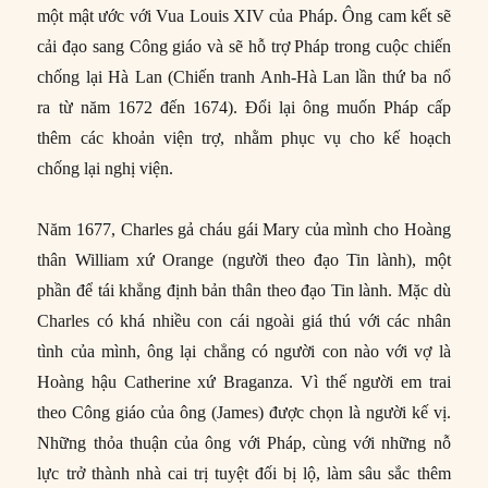
một mật ước với Vua Louis XIV của Pháp. Ông cam kết sẽ
cải đạo sang Công giáo và sẽ hỗ trợ Pháp trong cuộc chiến
chống lại Hà Lan (Chiến tranh Anh-Hà Lan lần thứ ba nổ
ra từ năm 1672 đến 1674). Đổi lại ông muốn Pháp cấp
thêm các khoản viện trợ, nhằm phục vụ cho kế hoạch
chống lại nghị viện.
Năm 1677, Charles gả cháu gái Mary của mình cho Hoàng
thân William xứ Orange (người theo đạo Tin lành), một
phần để tái khẳng định bản thân theo đạo Tin lành. Mặc dù
Charles có khá nhiều con cái ngoài giá thú với các nhân
tình của mình, ông lại chẳng có người con nào với vợ là
Hoàng hậu Catherine xứ Braganza. Vì thế người em trai
theo Công giáo của ông (James) được chọn là người kế vị.
Những thỏa thuận của ông với Pháp, cùng với những nỗ
lực trở thành nhà cai trị tuyệt đối bị lộ, làm sâu sắc thêm