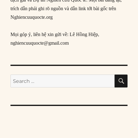
trích dẫn phải ghi rõ nguồn và dẫn link tới bài gốc trên
Nghiencuuquocte.org
Mọi góp ý, liên hệ xin gửi về: Lê Hồng Hiệp,
nghiencuuquocte@gmail.com
SE
Search
for: