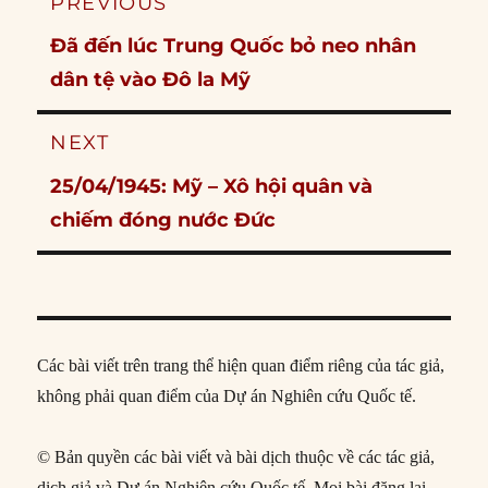
PREVIOUS
navigation
Previous
Đã đến lúc Trung Quốc bỏ neo nhân
post:
dân tệ vào Đô la Mỹ
NEXT
Next
25/04/1945: Mỹ – Xô hội quân và
post:
chiếm đóng nước Đức
Các bài viết trên trang thể hiện quan điểm riêng của tác giả,
không phải quan điểm của Dự án Nghiên cứu Quốc tế.
© Bản quyền các bài viết và bài dịch thuộc về các tác giả,
dịch giả và Dự án Nghiên cứu Quốc tế. Mọi bài đăng lại,