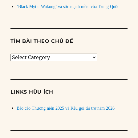
‘Black Myth: Wukong’ và sức mạnh mềm của Trung Quốc
TÌM BÀI THEO CHỦ ĐỀ
Tìm
bài
theo
chủ
đề
LINKS HỮU ÍCH
Báo cáo Thường niên 2025 và Kêu gọi tài trợ năm 2026