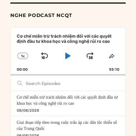
NGHE PODCAST NCQT
Audio
Player
Cơ chế miễn trừ trách nhiệm đối với các quyết
định đầu tư khoa học và công nghệ rủi ro cao
1
X
SKIP
PLAY
JUMP
CHANGE
SHARE
PLAYBACK
THIS
BACKWARD
PAUSE
FORWARD
00:00
RATE
55:10
EPISOD
Search
Episodes
Cơ chế miễn trừ trách nhiệm đối với các quyết định đầu tư
khoa học và công nghệ rủi ro cao
08/08/2026
Giai đoạn tiếp theo trong cuộc trấn áp các dân tộc thiểu số
của Trung Quốc
06/08/2026