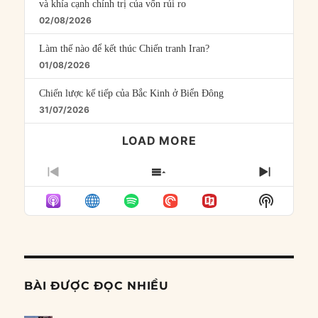
và khía cạnh chính trị của vốn rủi ro
02/08/2026
Làm thế nào để kết thúc Chiến tranh Iran?
01/08/2026
Chiến lược kế tiếp của Bắc Kinh ở Biển Đông
31/07/2026
LOAD MORE
PREVIOUS
SHOW
NEXT
EPISODE
EPISODES
EPISO
Show
LIST
Podcast
Informat
BÀI ĐƯỢC ĐỌC NHIỀU