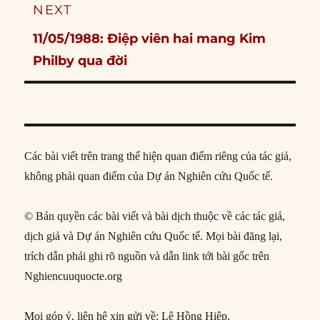
NEXT
Next
11/05/1988: Điệp viên hai mang Kim
post:
Philby qua đời
Các bài viết trên trang thể hiện quan điểm riêng của tác giả,
không phải quan điểm của Dự án Nghiên cứu Quốc tế.
© Bản quyền các bài viết và bài dịch thuộc về các tác giả,
dịch giả và Dự án Nghiên cứu Quốc tế. Mọi bài đăng lại,
trích dẫn phải ghi rõ nguồn và dẫn link tới bài gốc trên
Nghiencuuquocte.org
Mọi góp ý, liên hệ xin gửi về: Lê Hồng Hiệp,