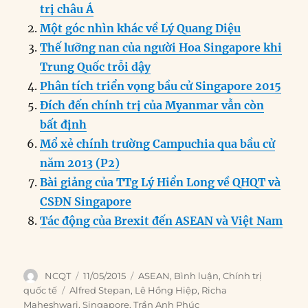
e
e
l
e
s
g
t
re
trị châu Á
b
d
n
A
r
Một góc nhìn khác về Lý Quang Diệu
o
I
g
p
a
Thế lưỡng nan của người Hoa Singapore khi
o
n
er
p
m
Trung Quốc trỗi dậy
k
Phân tích triển vọng bầu cử Singapore 2015
Đích đến chính trị của Myanmar vẫn còn
bất định
Mổ xẻ chính trường Campuchia qua bầu cử
năm 2013 (P2)
Bài giảng của TTg Lý Hiển Long về QHQT và
CSĐN Singapore
Tác động của Brexit đến ASEAN và Việt Nam
Author
Posted
Categories
NCQT
11/05/2015
ASEAN
,
Bình luận
,
Chính trị
on
Tags
quốc tế
Alfred Stepan
,
Lê Hồng Hiệp
,
Richa
Maheshwari
,
Singapore
,
Trần Anh Phúc