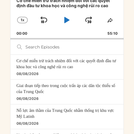
Player
Cơ chế miễn trừ trách nhiệm đối với các quyết
định đầu tư khoa học và công nghệ rủi ro cao
1
X
SKIP
PLAY
JUMP
CHANGE
SHARE
PLAYBACK
THIS
BACKWARD
PAUSE
FORWARD
00:00
RATE
55:10
EPISOD
Search
Episodes
Cơ chế miễn trừ trách nhiệm đối với các quyết định đầu tư
khoa học và công nghệ rủi ro cao
08/08/2026
Giai đoạn tiếp theo trong cuộc trấn áp các dân tộc thiểu số
của Trung Quốc
06/08/2026
Nỗ lực âm thầm của Trung Quốc nhằm thống trị khu vực
Mỹ Latinh
06/08/2026