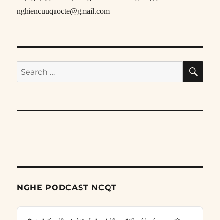
nghiencuuquocte@gmail.com
SE
Search
for:
NGHE PODCAST NCQT
Audio