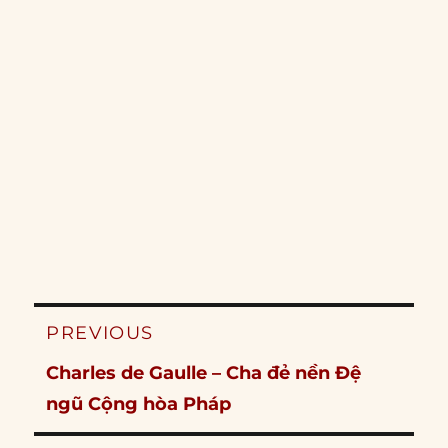
Post
PREVIOUS
navigation
Previous
Charles de Gaulle – Cha đẻ nền Đệ
post:
ngũ Cộng hòa Pháp