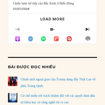
Chiến lược kế tiếp của Bắc Kinh ở Biển Đông
31/07/2026
LOAD MORE
PREVIOUS
SHOW
NEXT
EPISODE
EPISODES
EPISO
Show
LIST
Podcast
Informat
BÀI ĐƯỢC ĐỌC NHIỀU
Chính sách ngoại giao của Trump đang đẩy Thái Lan về
phía Trung Quốc
Cơ chế miễn trừ trách nhiệm đối với các quyết định đầu
tư khoa học và công nghệ rủi ro cao