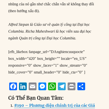
nhũng của nó gần như chắc chắn vẫn sẽ không thay đổi
(theo hướng xấu đi).
Alfred Stepan là Giáo sư về quản lý công tại Đại học
Columbia. Richa Maheshwari là học viên sau đại học
ngành Quản trị công tại Đại học Columbia.
[efb_likebox fanpage_url=”DAnghiencuuquocte”
box_width=”420″ box_height=”” locale=”en_US”
responsive=”0″ show_faces=”1″ show_stream=”0″
hide_cover=”0″ small_header=”0″ hide_cta=”0″ ]
F
Li
E
M
W
T
P
S
a
n
m
e
h
el
ri
h
Có Thể Bạn Quan Tâm:
c
k
ai
ss
at
e
n
a
#190 – Phương diện chính trị của các Giá