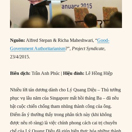
Nguồn:
Alfred Stepan & Richa Maheshwari, “
Good-
Government Authoritarianism
?”,
Project Syndicate
,
23/4/2015.
Biên dịch:
Trần Anh Phúc |
Hiệu đính:
Lê Hồng Hiệp
Nhiều lời tán dương dành cho Lý Quang Diệu – Thủ tướng
phục vụ lâu năm của Singapore mất hồi tháng Ba – đã nêu
bật cuộc chiến chống tham nhũng thành công của ông.
Điểm ẩn ý thường thấy trong phân tích này (khi không
được nêu rõ ràng) là việc chính phong cách cai trị chuyên
chế của Lý Quang Diệu đã giúp hiện thực hóa những thành