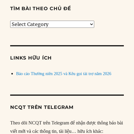
TÌM BÀI THEO CHỦ ĐỀ
Tìm
bài
theo
chủ
đề
LINKS HỮU ÍCH
Báo cáo Thường niên 2025 và Kêu gọi tài trợ năm 2026
NCQT TRÊN TELEGRAM
Theo dõi NCQT trên Telegram để nhận được thông báo bài
viết mới và các thông tin, tài liệu… hữu ích khác: