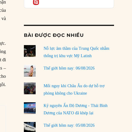
Informatio
03/08/2026
hận
của
Đặt cược vào thất bại: Các quỹ đầu tư mạo
i và
hiểm quốc gia và khía cạnh chính trị của vốn
rủi ro
02/08/2026
BÀI ĐƯỢC ĐỌC NHIỀU
Làm thế nào để kết thúc Chiến tranh Iran?
cực.
Nỗ lực âm thầm của Trung Quốc nhằm
01/08/2026
hông
thống trị khu vực Mỹ Latinh
 đi
Chiến lược kế tiếp của Bắc Kinh ở Biển Đông
s –
31/07/2026
Thế giới hôm nay: 06/08/2026
cho
Trật tự thế giới mới: Các nước nhỏ sẽ luôn
gôi.
phải chịu đựng?
Mối nguy khi Châu Âu do dự hỗ trợ
30/07/2026
phòng không cho Ukraine
Tập tìm cách chôn vùi bê bối chấn động vòng
Kỷ nguyên Ấn Độ Dương - Thái Bình
tròn thân cận của mình
Dương của NATO đã khép lại
29/07/2026
Thế giới hôm nay: 05/08/2026
LOAD MORE