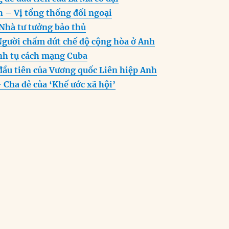
n
A
r
h – Vị tổng thống đối ngoại
g
p
a
hà tư tưởng bảo thủ
er
p
m
 Người chấm dứt chế độ cộng hòa ở Anh
ãnh tụ cách mạng Cuba
đầu tiên của Vương quốc Liên hiệp Anh
Cha đẻ của ‘Khế ước xã hội’