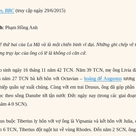
es,
BBC
(truy cập ngày 29/6/2015)
nh
: Phạm Hồng Anh
đế thứ hai của La Mã và là một chiến binh vĩ đại. Những ghi chép về 
ống trụy lạc của ông có lẽ là không có căn cứ.
ro sinh ngày 16 tháng 11 năm 42 TCN. Năm 39 TCN, mẹ ông Livia đã
ến năm 27 TCN bà kết hôn với Octavian –
hoàng đế Augustus
tương 
ghiệp quân sự xuất chúng. Cùng với em trai Drusus, ông đã góp phần
c theo sông Danube tới tận nước Đức ngày nay (trong các giai đoạn
năm 4-9 SCN).
buộc Tiberius ly hôn với vợ ông là Vipsania và kết hôn với Julia, 
m 6 TCN, Tiberius đột ngột lui về vùng Rhodes. Đến năm 2 SCN, ông 