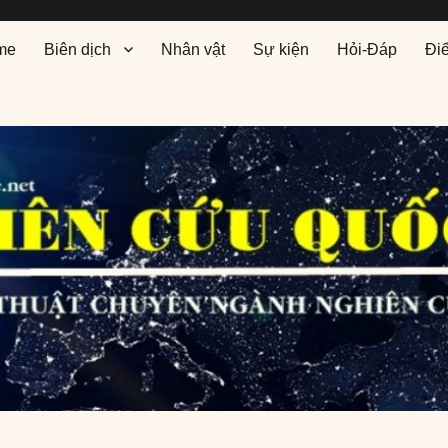
me
Biên dịch
Nhân vật
Sự kiện
Hỏi-Đáp
Đi