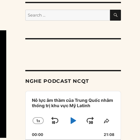
SEARCH
Search
for:
NGHE PODCAST NCQT
Audio
Player
Nỗ lực âm thầm của Trung Quốc nhằm
thống trị khu vực Mỹ Latinh
1
X
SKIP
PLAY
JUMP
CHANGE
SHARE
PLAYBACK
THIS
BACKWARD
PAUSE
FORWARD
00:00
RATE
21:08
EPISODE