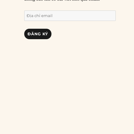
Địa
chỉ
email
ĐĂNG KÝ