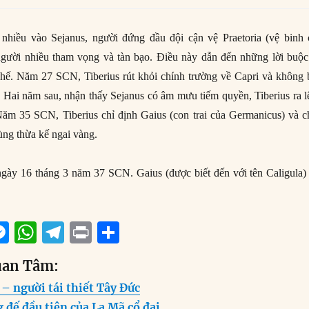
á nhiều vào Sejanus, người đứng đầu đội cận vệ Praetoria (vệ binh 
người nhiều tham vọng và tàn bạo. Điều này dẫn đến những lời buộc 
hế. Năm 27 SCN, Tiberius rút khỏi chính trường về Capri và không 
. Hai năm sau, nhận thấy Sejanus có âm mưu tiếm quyền, Tiberius ra 
Năm 35 SCN, Tiberius chỉ định Gaius (con trai của Germanicus) và c
cùng thừa kế ngai vàng.
ngày 16 tháng 3 năm 37 SCN. Gaius (được biết đến với tên Caligula)
M
W
T
P
S
m
e
h
el
ri
h
uan Tâm:
i
ss
at
e
n
a
– người tái thiết Tây Đức
e
s
g
t
re
đế đầu tiên của La Mã cổ đại