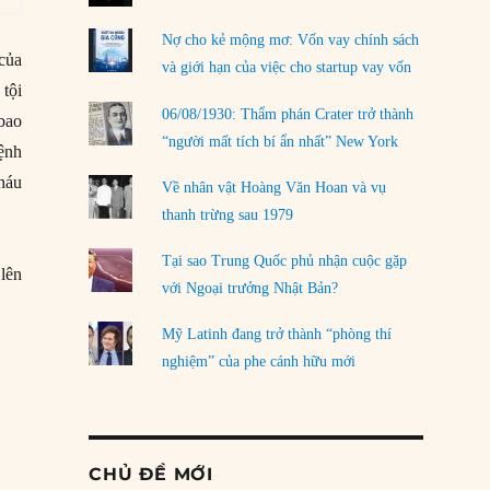
Nợ cho kẻ mộng mơ: Vốn vay chính sách
của
và giới hạn của việc cho startup vay vốn
tội
06/08/1930: Thẩm phán Crater trở thành
bao
“người mất tích bí ẩn nhất” New York
lệnh
háu
Về nhân vật Hoàng Văn Hoan và vụ
thanh trừng sau 1979
Tại sao Trung Quốc phủ nhận cuộc gặp
 lên
với Ngoại trưởng Nhật Bản?
Mỹ Latinh đang trở thành “phòng thí
nghiệm” của phe cánh hữu mới
CHỦ ĐỀ MỚI