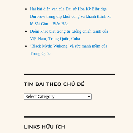
Hai bài diễn văn của Đại sứ Hoa Kỳ Elbridge
Durbrow trong dịp khởi công và khánh thành xa
lộ Sài Gòn – Biên Hòa
Điểm khác biệt trong tư tưởng chiến tranh của
Việt Nam, Trung Quốc, Cuba
‘Black Myth: Wukong’ và sức mạnh mềm của
Trung Quốc
TÌM BÀI THEO CHỦ ĐỀ
Tìm
bài
theo
chủ
đề
LINKS HỮU ÍCH