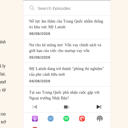
Search
Episodes
Nỗ lực âm thầm của Trung Quốc nhằm thống
trị khu vực Mỹ Latinh
06/08/2026
tính
Nợ cho kẻ mộng mơ: Vốn vay chính sách và
giới hạn của việc cho startup vay vốn
05/08/2026
 ly
Mỹ Latinh đang trở thành “phòng thí nghiệm”
lai.
của phe cánh hữu mới
04/08/2026
 mở
 từ
Tại sao Trung Quốc phủ nhận cuộc gặp với
Ngoại trưởng Nhật Bản?
04/08/2026
PREVIOUS
SHOW
NEXT
con
EPISODE
EPISODES
EPISODE
Điểm mù chiến lược của Trump tại Thái Bình
Show
LIST
trở
Dương
Podcast