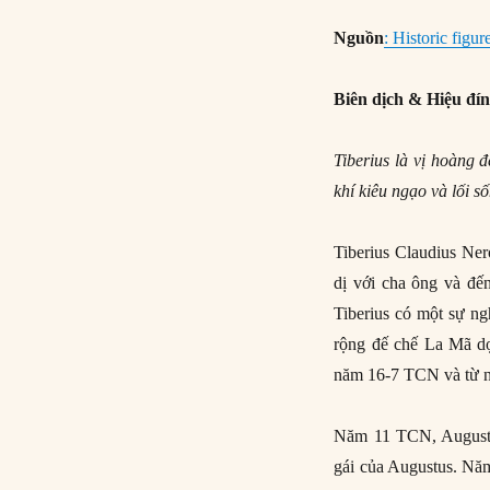
Nguồn
: Historic figur
Biên dịch & Hiệu đí
Tiberius là vị hoàng 
khí kiêu ngạo và lối s
Tiberius Claudius Ne
dị với cha ông và đ
Tiberius có một sự n
rộng đế chế La Mã dọ
năm 16-7 TCN và từ 
Năm 11 TCN, Augustus 
gái của Augustus. Nă