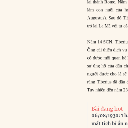
lại thành Rome. Năm 4
làm con nuôi của ho
Augustus). Sau đó Tib
trở lại La Mã với tư 
Năm 14 SCN, Tiberius 
Ông cải thiện dịch vụ
có được mối quan hệ 
sự ủng hộ của dân ch
người được cho là sẽ
rằng Tiberius đã đầu 
Tuy nhiên đến năm 23 
Bài đang hot
06/08/1930: Th
mất tích bí ẩn 