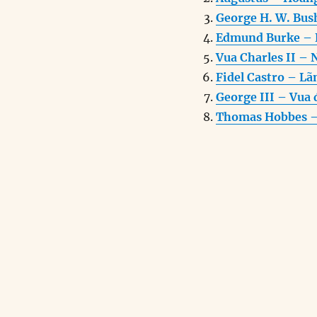
b
d
George H. W. Bus
o
I
Edmund Burke – N
o
n
Vua Charles II –
k
Fidel Castro – L
George III – Vua 
Thomas Hobbes – 