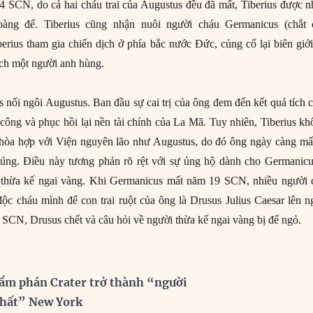
 SCN, do cả hai cháu trai của Augustus đều đã mất, Tiberius được n
àng đế. Tiberius cũng nhận nuôi người cháu Germanicus (chắt 
erius tham gia chiến dịch ở phía bắc nước Đức, củng cố lại biên giớ
cách một người anh hùng.
nối ngôi Augustus. Ban đầu sự cai trị của ông đem đến kết quả tích 
 công và phục hồi lại nền tài chính của La Mã. Tuy nhiên, Tiberius k
hòa hợp với Viện nguyên lão như Augustus, do đó ông ngày càng mất
úng. Điều này tương phản rõ rệt với sự ủng hộ dành cho Germanicu
 thừa kế ngai vàng. Khi Germanicus mất năm 19 SCN, nhiều người 
độc cháu mình để con trai ruột của ông là Drusus Julius Caesar lên n
SCN, Drusus chết và câu hỏi về người thừa kế ngai vàng bị để ngỏ.
ẩm phán Crater trở thành “người
nhất” New York