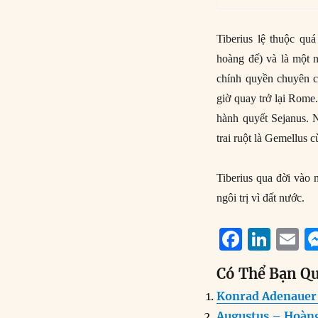
Tiberius lệ thuộc qu
hoàng đế) và là một 
chính quyền chuyên c
giờ quay trở lại Rome
hành quyết Sejanus. 
trai ruột là Gemellus 
Tiberius qua đời vào 
ngôi trị vì đất nước.
F
Li
E
a
n
Có Thể Bạn Q
c
k
a
Konrad Adenauer 
e
e
l
Augustus – Hoàng 