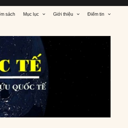
ểm sách
Mục lục
Giới thiệu
Điểm tin