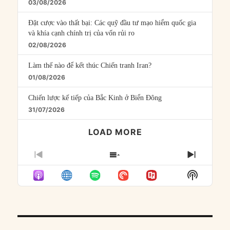
03/08/2026
Đặt cược vào thất bại: Các quỹ đầu tư mạo hiểm quốc gia
và khía cạnh chính trị của vốn rủi ro
02/08/2026
Làm thế nào để kết thúc Chiến tranh Iran?
01/08/2026
Chiến lược kế tiếp của Bắc Kinh ở Biển Đông
31/07/2026
LOAD MORE
PREVIOUS
SHOW
NEXT
EPISODE
EPISODES
EPISO
Show
LIST
Podcast
Informat