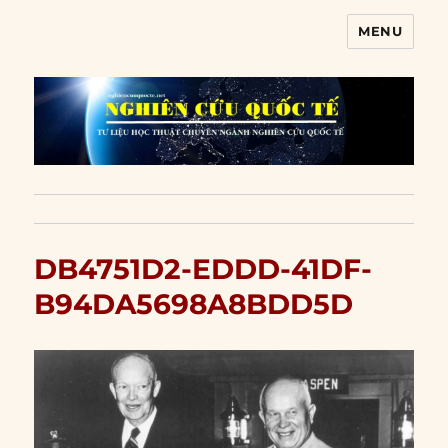
MENU
Nghiên cứu quốc tế
DB4751D2-EDDD-41DF-
B94DA5698A8BDD5D