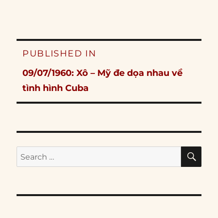
Post
PUBLISHED IN
navigation
09/07/1960: Xô – Mỹ đe dọa nhau về
tình hình Cuba
SE
Search
for: