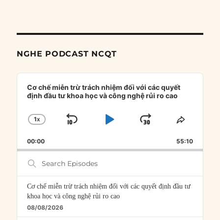
NGHE PODCAST NCQT
Audio
Player
Cơ chế miễn trừ trách nhiệm đối với các quyết
định đầu tư khoa học và công nghệ rủi ro cao
1
X
SKIP
PLAY
JUMP
CHANGE
SHARE
PLAYBACK
THIS
BACKWARD
PAUSE
FORWARD
00:00
RATE
55:10
EPISOD
Search
Episodes
Cơ chế miễn trừ trách nhiệm đối với các quyết định đầu tư
khoa học và công nghệ rủi ro cao
08/08/2026