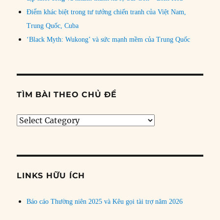
Điểm khác biệt trong tư tưởng chiến tranh của Việt Nam,
Trung Quốc, Cuba
‘Black Myth: Wukong’ và sức mạnh mềm của Trung Quốc
TÌM BÀI THEO CHỦ ĐỀ
Tìm
bài
theo
chủ
đề
LINKS HỮU ÍCH
Báo cáo Thường niên 2025 và Kêu gọi tài trợ năm 2026