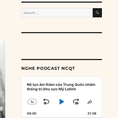
SEARCH
Search
for:
NGHE PODCAST NCQT
Audio
Player
Nỗ lực âm thầm của Trung Quốc nhằm
thống trị khu vực Mỹ Latinh
1
X
SKIP
PLAY
JUMP
CHANGE
SHARE
PLAYBACK
THIS
BACKWARD
PAUSE
FORWARD
00:00
RATE
21:08
EPISODE