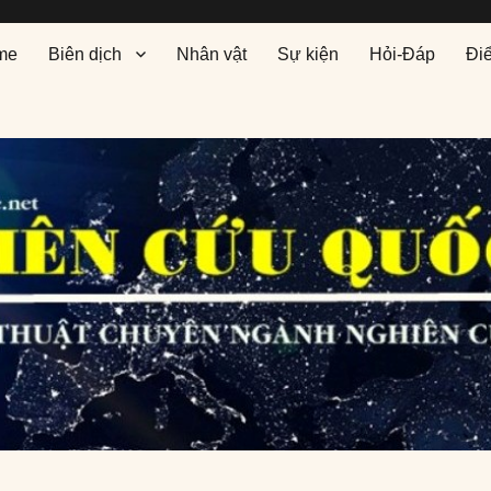
me
Biên dịch
Nhân vật
Sự kiện
Hỏi-Đáp
Đi