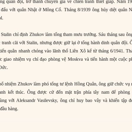
ng quân đội, trở thành chuyên gia về chiến tranh thiết giáp. Năm 1
n đấu với quân Nhật ở Mông Cổ. Tháng 8/1939 ông hủy diệt quân N
l.
Stalin chỉ định Zhukov làm tổng tham mưu trưởng. Sáu tháng sau ông
 tranh cãi với Stalin, nhưng được giữ lại ở tổng hành dinh quân đội.
tiến quân nhanh chóng vào lãnh thổ Liên Xô kể từ tháng 6/1941. Th
c giao nhiệm vụ chỉ đạo phòng vệ Moskva và tiến hành một cuộc p
 Đức.
 bổ nhiệm Zhukov làm phó tổng tư lệnh Hồng Quân, ông giữ chức vụ 
ranh kết thúc. Ông được cử đến mặt trận phía tây nam để phòng 
 cùng với Aleksandr Vasilevsky, ông chỉ huy bao vây và khiến tập đ
 đầu hàng.