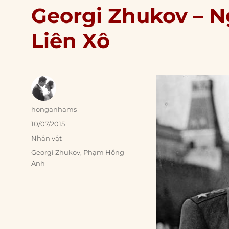
Georgi Zhukov – Ng
Liên Xô
Author
honganhams
Posted
10/07/2015
on
Categories
Nhân vật
Tags
Georgi Zhukov
,
Phạm Hồng
Anh