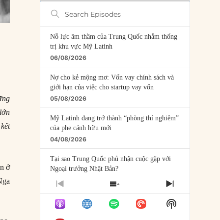
Search
Episodes
Nỗ lực âm thầm của Trung Quốc nhằm thống
trị khu vực Mỹ Latinh
06/08/2026
Nợ cho kẻ mộng mơ: Vốn vay chính sách và
giới hạn của việc cho startup vay vốn
hững
05/08/2026
lớn
Mỹ Latinh đang trở thành “phòng thí nghiệm”
kết
của phe cánh hữu mới
04/08/2026
Tại sao Trung Quốc phủ nhận cuộc gặp với
n ở
Ngoại trưởng Nhật Bản?
04/08/2026
Nga
PREVIOUS
SHOW
NEXT
.
EPISODE
EPISODES
EPISODE
Điểm mù chiến lược của Trump tại Thái Bình
Show
LIST
Dương
Podcast