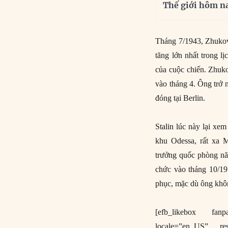
Thế giới hôm n
Tháng 7/1943, Zhukov 
tăng lớn nhất trong l
của cuộc chiến. Zhuk
vào tháng 4. Ông trở n
đóng tại Berlin.
Stalin lúc này lại x
khu Odessa, rất xa M
trưởng quốc phòng nă
chức vào tháng 10/19
phục, mặc dù ông khô
[efb_likebox fanp
locale=”en_US” re