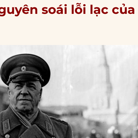
uyên soái lỗi lạc của