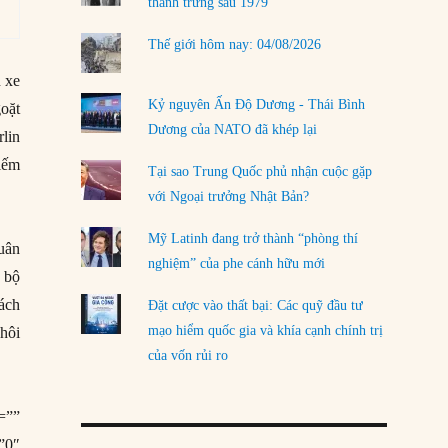
thanh trừng sau 1979
Thế giới hôm nay: 04/08/2026
n xe
Kỷ nguyên Ấn Độ Dương - Thái Bình
goặt
Dương của NATO đã khép lại
lin
hiếm
Tại sao Trung Quốc phủ nhận cuộc gặp
với Ngoại trưởng Nhật Bản?
Mỹ Latinh đang trở thành “phòng thí
uân
nghiệm” của phe cánh hữu mới
 bộ
ách
Đặt cược vào thất bại: Các quỹ đầu tư
mạo hiểm quốc gia và khía cạnh chính trị
hôi
của vốn rủi ro
=””
”0″