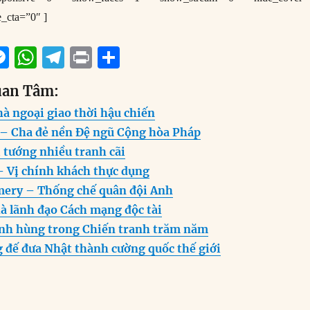
e_cta=”0″ ]
M
W
T
P
S
m
e
h
el
ri
h
uan Tâm:
i
ss
at
e
n
a
à ngoại giao thời hậu chiến
e
s
g
t
re
e – Cha đẻ nền Đệ ngũ Cộng hòa Pháp
n
A
r
 tướng nhiều tranh cãi
g
p
a
– Vị chính khách thực dụng
er
p
m
ery – Thống chế quân đội Anh
à lãnh đạo Cách mạng độc tài
anh hùng trong Chiến tranh trăm năm
 đế đưa Nhật thành cường quốc thế giới