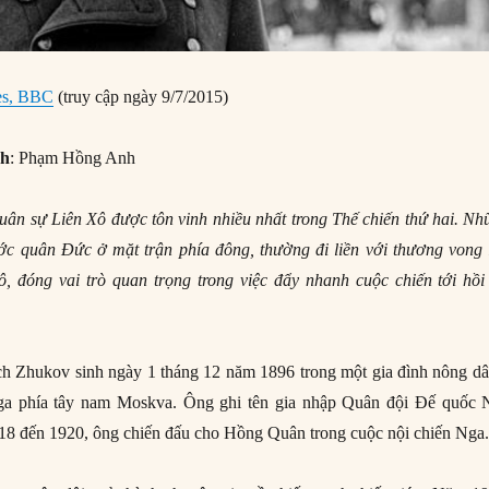
res, BBC
(truy cập ngày 9/7/2015)
nh
: Phạm Hồng Anh
quân sự Liên Xô được tôn vinh nhiều nhất trong Thế chiến thứ hai. N
ước quân Đức ở mặt trận phía đông, thường đi liền với thương vong 
, đóng vai trò quan trọng trong việc đẩy nhanh cuộc chiến tới hồi 
ch Zhukov sinh ngày 1 tháng 12 năm 1896 trong một gia đình nông dâ
uga phía tây nam Moskva. Ông ghi tên gia nhập Quân đội Đế quốc 
8 đến 1920, ông chiến đấu cho Hồng Quân trong cuộc nội chiến Nga