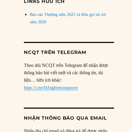
LINKS HỮU ÍCH
Báo cáo Thường niên 2025 và Kêu gọi tài trợ
năm 2026
NCQT TRÊN TELEGRAM
Theo dõi NCQT trên Telegram để nhận được
thông báo bài viết mới và các thông tin, tài
liệu… hữu ích khác:
https://t.me/DAnghiencuuquocte
NHẬN THÔNG BÁO QUA EMAIL
Nhập địa chỉ email và đăng ký để được nhận