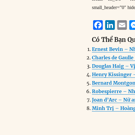
small_header=”0″ hid
F
Li
E
a
n
Có Thể Bạn Q
c
k
a
Ernest Bevin – Nh
e
e
l
Charles de Gaull
b
d
Douglas Haig – Vị
o
I
Henry Kissinger 
o
n
Bernard Montgom
k
Robespierre – Nh
Joan d’Arc – Nữ 
Minh Trị – Hoàng