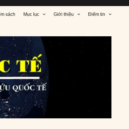
ểm sách
Mục lục
Giới thiệu
Điểm tin