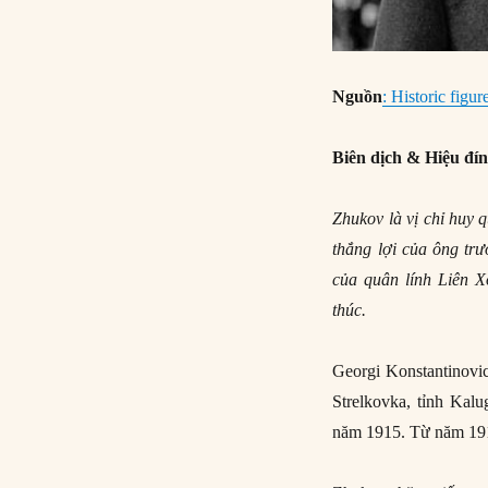
Nguồn
: Historic figu
Biên dịch & Hiệu đí
Zhukov là vị chỉ huy 
thắng lợi của ông tr
của quân lính Liên Xô
thúc.
Georgi Konstantinovi
Strelkovka, tỉnh Kal
năm 1915. Từ năm 191