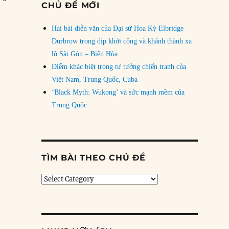
CHỦ ĐỀ MỚI
Hai bài diễn văn của Đại sứ Hoa Kỳ Elbridge
Durbrow trong dịp khởi công và khánh thành xa
lộ Sài Gòn – Biên Hòa
Điểm khác biệt trong tư tưởng chiến tranh của
Việt Nam, Trung Quốc, Cuba
‘Black Myth: Wukong’ và sức mạnh mềm của
Trung Quốc
TÌM BÀI THEO CHỦ ĐỀ
Tìm
bài
theo
chủ
đề