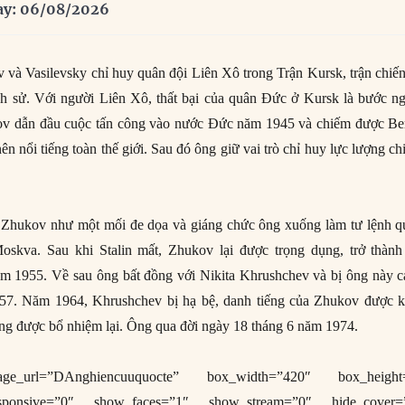
ay: 06/08/2026
và Vasilevsky chỉ huy quân đội Liên Xô trong Trận Kursk, trận chiế
ịch sử. Với người Liên Xô, thất bại của quân Đức ở Kursk là bước n
ov dẫn đầu cuộc tấn công vào nước Đức năm 1945 và chiếm được Ber
ên nổi tiếng toàn thế giới. Sau đó ông giữ vai trò chỉ huy lực lượng c
em Zhukov như một mối đe dọa và giáng chức ông xuống làm tư lệnh q
oskva. Sau khi Stalin mất, Zhukov lại được trọng dụng, trở thành
m 1955. Về sau ông bất đồng với Nikita Khrushchev và bị ông này c
57. Năm 1964, Khrushchev bị hạ bệ, danh tiếng của Zhukov được k
ng được bổ nhiệm lại. Ông qua đời ngày 18 tháng 6 năm 1974.
age_url=”DAnghiencuuquocte” box_width=”420″ box_height
sponsive=”0″ show_faces=”1″ show_stream=”0″ hide_cover=