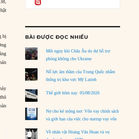
Informatio
03/08/2026
938,
hật
Đặt cược vào thất bại: Các quỹ đầu tư mạo
hiểm quốc gia và khía cạnh chính trị của vốn
rủi ro
02/08/2026
 bị
BÀI ĐƯỢC ĐỌC NHIỀU
 Ông
Làm thế nào để kết thúc Chiến tranh Iran?
Mối nguy khi Châu Âu do dự hỗ trợ
01/08/2026
áng
phòng không cho Ukraine
hản
Chiến lược kế tiếp của Bắc Kinh ở Biển Đông
31/07/2026
Nỗ lực âm thầm của Trung Quốc nhằm
thống trị khu vực Mỹ Latinh
Trật tự thế giới mới: Các nước nhỏ sẽ luôn
này
phải chịu đựng?
Thế giới hôm nay: 05/08/2026
thủ
30/07/2026
oàn
Tập tìm cách chôn vùi bê bối chấn động vòng
Nợ cho kẻ mộng mơ: Vốn vay chính sách
tròn thân cận của mình
và giới hạn của việc cho startup vay vốn
29/07/2026
Về nhân vật Hoàng Văn Hoan và vụ
LOAD MORE