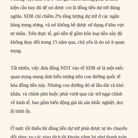
kiện cần hay đủ để nó được coi là đồng tiền dự trữ đúng
nghĩa. SDR chỉ chiếm 2% tổng lượng dự trữ ở các ngân
hàng trung ương, và nó không hề được sử dụng ở khu vực
tư nhân. Trên thực tế, giỏ tiền tệ gồm bốn loại tiền này đã
không thay đổi trong 15 năm qua, chủ yếu là do nó ít quan
trọng.
Tất nhiên, việc đưa đồng NDT vào rổ SDR sẽ là một mốc
quan trọng mang tính biểu tượng trên con đường quốc tế
hóa đồng tiền này. Nhưng con đường đó sẽ lâu dài và khó
khăn, và chính phủ buộc phải vượt qua các trở ngại chính
về kinh tế, bao gồm biến động giá tài sản khắc nghiệt, dọc
lộ trình ấy.
Ở mức tối thiểu thì đồng tiền dự trữ phải được tự do chuyển
đổi phục vụ các giao dịch tài khoản vãng lai như thanh toán