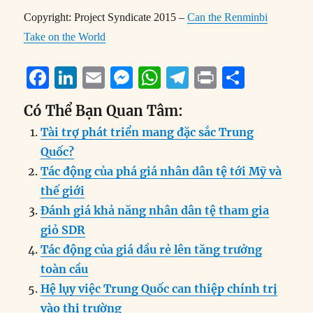
Copyright: Project Syndicate 2015 –
Can the Renminbi
Take on the World
F
Li
E
M
W
T
P
S
a
n
m
e
h
el
ri
h
Có Thể Bạn Quan Tâm:
c
k
ai
ss
at
e
n
a
Tài trợ phát triển mang đặc sắc Trung
e
e
l
e
s
g
t
re
Quốc?
b
d
n
A
r
Tác động của phá giá nhân dân tệ tới Mỹ và
o
I
g
p
a
thế giới
o
n
er
p
m
Đánh giá khả năng nhân dân tệ tham gia
k
giỏ SDR
Tác động của giá dầu rẻ lên tăng trưởng
toàn cầu
Hệ lụy việc Trung Quốc can thiệp chính trị
vào thị trường