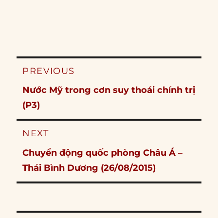
Post
PREVIOUS
navigation
Previous
Nước Mỹ trong cơn suy thoái chính trị
post:
(P3)
NEXT
Next
Chuyển động quốc phòng Châu Á –
post:
Thái Bình Dương (26/08/2015)