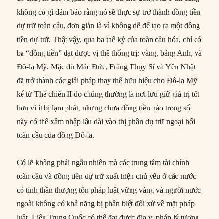
không có gì đảm bảo rằng nó sẽ thực sự trở thành đồng tiền
dự trữ toàn cầu, đơn giản là vì không dễ để tạo ra một đồng
tiền dự trữ. Thật vậy, qua ba thế kỷ của toàn cầu hóa, chỉ có
ba “đồng tiền” đạt được vị thế thống trị: vàng, bảng Anh, và
Đô-la Mỹ. Mặc dù Mác Đức, Frăng Thụy Sĩ và Yên Nhật
đã trở thành các giải pháp thay thế hữu hiệu cho Đô-la Mỹ
kể từ Thế chiến II do chúng thường là nơi lưu giữ giá trị tốt
hơn vì ít bị lạm phát, nhưng chưa đồng tiền nào trong số
này có thể xâm nhập lâu dài vào thị phần dự trữ ngoại hối
toàn cầu của đồng Đô-la.
Có lẽ không phải ngẫu nhiên mà các trung tâm tài chính
toàn cầu và đồng tiền dự trữ xuất hiện chủ yếu ở các nước
có tinh thần thượng tôn pháp luật vững vàng và người nước
ngoài không có khả năng bị phân biệt đối xử về mặt pháp
luật. Liệu Trung Quốc có thể đạt được địa vị pháp lý tương