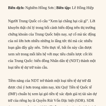
Biên dịch:
Nghiêm Hồng Sơn |
Biên tập:
Lê Hồng Hiệp
Người Trung Quốc có câu “Xem lại chẳng hại cái gì”. Lời
khuyên thật chí lý trong bối cảnh biến động trên thị trường
chứng khoán của Trung Quốc hiện nay, sự cố mà tác động
của nó lớn hơn nhiều những lo lắng tức thì mà các nhiễu
loạn gần đây gây nên. Trên thực tế, bất ổn này cần được
xem xét trong mối liên hệ với mục tiêu chiến lược cốt lõi
của Trung Quốc: biến đồng Nhân dân tệ (NDT) thành một
loại tiền tệ dự trữ toàn cầu.
Tiềm năng của NDT trở thành một loại tiền tệ dự trữ đã
được chú ý hơn trong năm nay, khi Quỹ Tiền tệ Quốc tế
(IMF) chuẩn bị xem lại giỏ tiền tệ xác định giá trị tài sản dự
trữ của riêng họ là Quyền Rút Vốn Đặc biệt (SDR). SDR