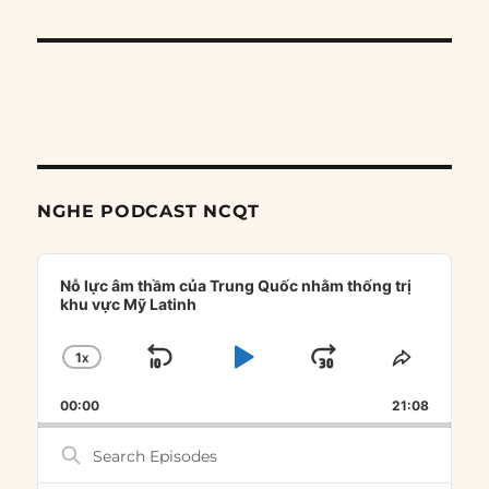
NGHE PODCAST NCQT
Audio
Player
Nỗ lực âm thầm của Trung Quốc nhằm thống trị
khu vực Mỹ Latinh
1
X
SKIP
PLAY
JUMP
CHANGE
SHARE
PLAYBACK
THIS
BACKWARD
PAUSE
FORWARD
00:00
RATE
21:08
EPISOD
Search
Episodes