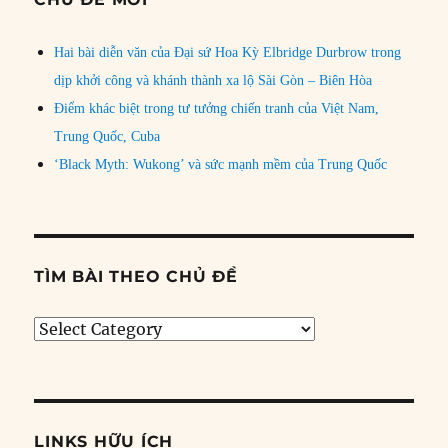
Hai bài diễn văn của Đại sứ Hoa Kỳ Elbridge Durbrow trong
dịp khởi công và khánh thành xa lộ Sài Gòn – Biên Hòa
Điểm khác biệt trong tư tưởng chiến tranh của Việt Nam,
Trung Quốc, Cuba
‘Black Myth: Wukong’ và sức mạnh mềm của Trung Quốc
TÌM BÀI THEO CHỦ ĐỀ
Tìm
bài
theo
chủ
đề
LINKS HỮU ÍCH