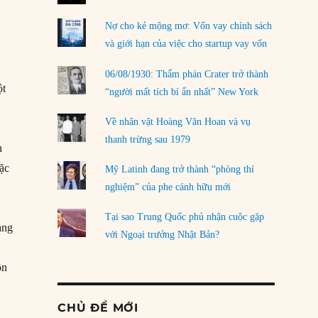
Nợ cho kẻ mộng mơ: Vốn vay chính sách
và giới hạn của việc cho startup vay vốn
06/08/1930: Thẩm phán Crater trở thành
ột
“người mất tích bí ẩn nhất” New York
Về nhân vật Hoàng Văn Hoan và vụ
thanh trừng sau 1979
h
mặc
Mỹ Latinh đang trở thành “phòng thí
nghiệm” của phe cánh hữu mới
h
Tại sao Trung Quốc phủ nhận cuộc gặp
ang
với Ngoại trưởng Nhật Bản?
ôn
CHỦ ĐỀ MỚI