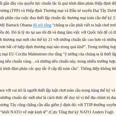
ất gần đây của quyền lực chuẩn tắc là quá trình đàm phán Hiệp định đố
Dương (TPP) và Hiệp định Thương mại và Đầu tư xuyên Đại Tây Dươ
một phần của cuộc đua thiết lập chuẩn tắc thương mại toàn cầu thế kỷ 2
 Mỹ Barrack Obama
đã nói rằng
“chúng ta cần phải viết ra luật chơi trư
u đó. Đó là lý do tại sao tôi đã và đang làm việc với Quốc hội để có t
nh thương mại mới cho thế kỷ 21 với những chuẩn tắc cao hơn và nhữn
 hơn bất cứ hiệp định thương mại nào trong quá khứ”. Trong trường hợ
mại EU Cecilia Malmstrom cho rằng “ý tưởng của chúng ta là thiết lậ
hững tiêu chuẩn vàng…và những tiêu chuẩn này, trong nhiều trường hợp,
uá trình đàm phán các quy tắc ở cấp độ toàn cầu”. Thông điệp không th
 với vai trò là người thiết lập luật chơi toàn cầu trong hàng thế kỷ và
hững chuẩn tắc mới như là cách thức để duy trì vị thế địa chính trị đa
hương Tây cũng chẳng cần dấu giếm ý định đó; với TTIP thường xuyê
t “khối NATO về mặt kinh tế” (Cựu Tổng thư ký NATO Anders Fogh