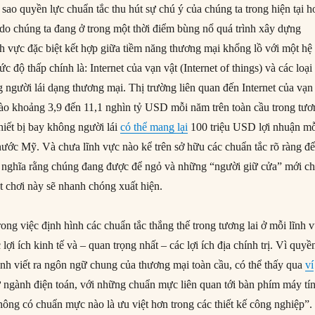
 sao quyền lực chuẩn tắc thu hút sự chú ý của chúng ta trong hiện tại h
à do chúng ta đang ở trong một thời điểm bùng nổ quá trình xây dựng
nh vực đặc biệt kết hợp giữa tiềm năng thương mại khổng lồ với một hệ
ức độ thấp chính là: Internet của vạn vật (Internet of things) và các loại
 người lái dạng thương mại. Thị trường liên quan đến Internet của vạn
ào khoảng 3,9 đến 11,1 nghìn tỷ USD mỗi năm trên toàn cầu trong tươ
 thiết bị bay không người lái
có thể mang lại
100 triệu USD lợi nhuận m
 nước Mỹ. Và chưa lĩnh vực nào kể trên sở hữu các chuẩn tắc rõ ràng đ
có nghĩa rằng chúng đang được để ngỏ và những “người giữ cửa” mới c
ật chơi này sẽ nhanh chóng xuất hiện.
rong việc định hình các chuẩn tắc thắng thế trong tương lai ở mỗi lĩnh 
 lợi ích kinh tế và – quan trọng nhất – các lợi ích địa chính trị. Vì quyề
rình viết ra ngôn ngữ chung của thương mại toàn cầu, có thể thấy qua
ví
 ngành điện toán, với những chuẩn mực liên quan tới bàn phím máy tí
hông có chuẩn mực nào là ưu việt hơn trong các thiết kế công nghiệp”.