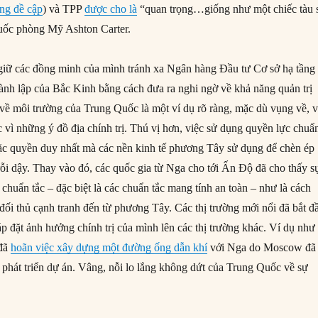
ừng đề cập
) và TPP
được cho là
“quan trọng…giống như một chiếc tàu 
uốc phòng Mỹ Ashton Carter.
iữ các đồng minh của mình tránh xa Ngân hàng Đầu tư Cơ sở hạ tầng
nh lập của Bắc Kinh bằng cách đưa ra nghi ngờ về khả năng quản trị
ệ về môi trường của Trung Quốc là một ví dụ rõ ràng, mặc dù vụng về, 
c vì những ý đồ địa chính trị. Thú vị hơn, việc sử dụng quyền lực chuẩ
 đặc quyền duy nhất mà các nền kinh tế phương Tây sử dụng để chèn ép
rỗi dậy. Thay vào đó, các quốc gia từ Nga cho tới Ấn Độ đã cho thấy s
chuẩn tắc – đặc biệt là các chuẩn tắc mang tính an toàn – như là cách
đối thủ cạnh tranh đến từ phương Tây. Các thị trường mới nổi đã bắt đ
p đặt ảnh hưởng chính trị của mình lên các thị trường khác. Ví dụ như
 đã
hoãn việc xây dựng một đường ống dẫn khí
với Nga do Moscow đã 
h phát triển dự án. Vâng, nỗi lo lắng không dứt của Trung Quốc về sự