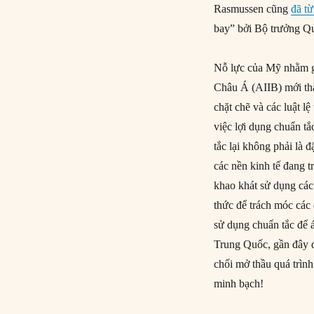
Rasmussen cũng
đã t
bay” bởi Bộ trưởng Q
Nỗ lực của Mỹ nhằm g
Châu Á (AIIB) mới thà
chặt chẽ và các luật l
việc lợi dụng chuẩn tắ
tắc lại không phải là
các nền kinh tế đang t
khao khát sử dụng các 
thức để trách móc các 
sử dụng chuẩn tắc để á
Trung Quốc, gần đây
chối mở thầu quá trìn
minh bạch!