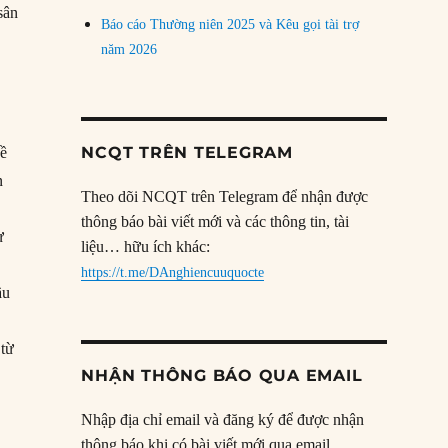
sân
Báo cáo Thường niên 2025 và Kêu gọi tài trợ
năm 2026
NCQT TRÊN TELEGRAM
về
n
Theo dõi NCQT trên Telegram để nhận được
thông báo bài viết mới và các thông tin, tài
ự
liệu… hữu ích khác:
https://t.me/DAnghiencuuquocte
ầu
từ
NHẬN THÔNG BÁO QUA EMAIL
Nhập địa chỉ email và đăng ký để được nhận
thông báo khi có bài viết mới qua email.