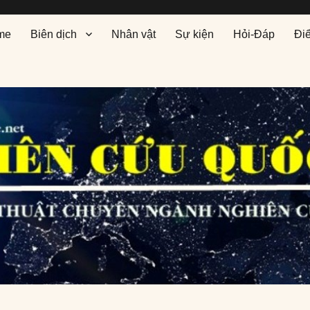
me
Biên dịch
Nhân vật
Sự kiện
Hỏi-Đáp
Đi