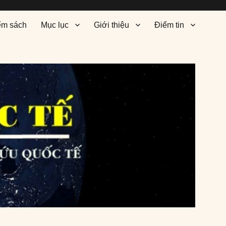
ểm sách
Mục lục
Giới thiệu
Điểm tin