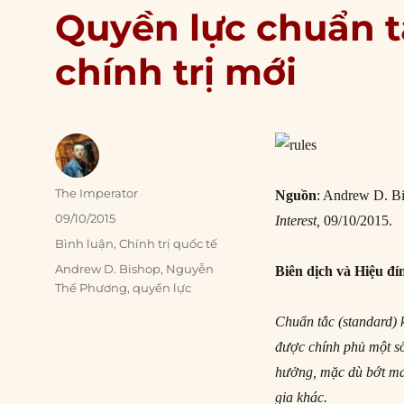
Quyền lực chuẩn t
chính trị mới
Author
The Imperator
Nguồn
: Andrew D. Bi
Posted
09/10/2015
Interest,
09/10/2015.
on
Categories
Bình luận
,
Chính trị quốc tế
Tags
Andrew D. Bishop
,
Nguyễn
Biên dịch và Hiệu đí
Thế Phương
,
quyền lực
Chuẩn tắc (standard) 
được chính phủ một số
hưởng, mặc dù bớt ma
gia khác.