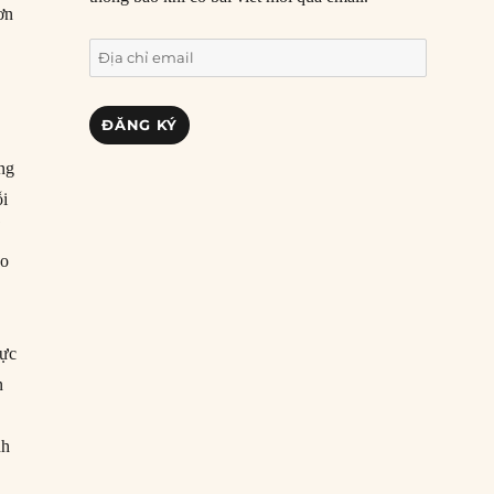
ơn
Địa
chỉ
email
ĐĂNG KÝ
ng
ỗi
ể
ho
vực
n
nh