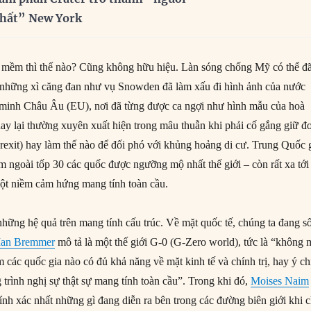
nhất” New York
c mềm thì thế nào? Cũng không hữu hiệu. Làn sóng chống Mỹ có thể đ
 những xì căng đan như vụ Snowden đã làm xấu đi hình ảnh của nước
 minh Châu Âu (EU), nơi đã từng được ca ngợi như hình mẫu của hoà
nay lại thường xuyên xuất hiện trong mâu thuẫn khi phải cố gắng giữ đ
 Brexit) hay làm thế nào để đối phó với khủng hoảng di cư. Trung Quốc 
 ngoài tốp 30 các quốc được ngưỡng mộ nhất thế giới – còn rất xa tới
ột niềm cảm hứng mang tính toàn cầu.
những hệ quả trên mang tính cấu trúc. Về mặt quốc tế, chúng ta đang s
Ian Bremmer
mô tả là một thế giới G-0 (G-Zero world), tức là “không 
các quốc gia nào có đủ khả năng về mặt kinh tế và chính trị, hay ý ch
trình nghị sự thật sự mang tính toàn cầu”. Trong khi đó,
Moises Naim
ính xác nhất những gì đang diễn ra bên trong các đường biên giới khi 