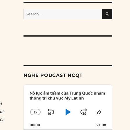
SEARCH
Search
for:
NGHE PODCAST NCQT
Audio
Player
Nỗ lực âm thầm của Trung Quốc nhằm
thống trị khu vực Mỹ Latinh
đã
ảnh
1
X
SKIP
PLAY
JUMP
CHANGE
SHARE
PLAYBACK
THIS
uốc
BACKWARD
PAUSE
FORWARD
00:00
RATE
21:08
EPISODE