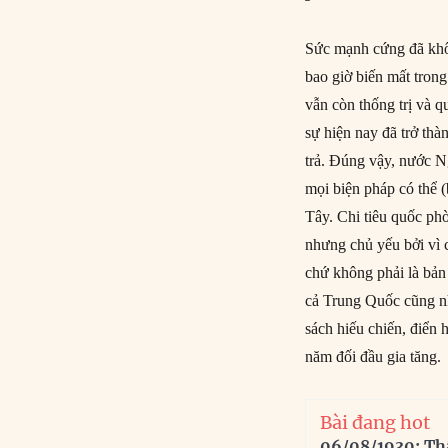
Sức mạnh cứng đã khô
bao giờ biến mất tron
vẫn còn thống trị và q
sự hiện nay đã trở thà
trả. Đúng vậy, nước 
mọi biện pháp có thể 
Tây. Chi tiêu quốc ph
nhưng chủ yếu bởi vì 
chứ không phải là bả
cả Trung Quốc cũng nh
sách hiếu chiến, điển
năm đối đầu gia tăng.
Bài đang hot
06/08/1930: Th