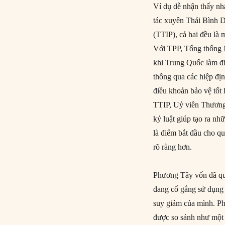
Ví dụ dễ nhận thấy nh
tác xuyên Thái Bình 
(TTIP), cả hai đều là 
Với TPP, Tổng thống
khi Trung Quốc làm điề
thông qua các hiệp đị
điều khoản bảo vệ tốt
TTIP, Uỷ viên Thương 
kỷ luật giúp tạo ra n
là điểm bắt đầu cho q
rõ ràng hơn.
Phương Tây vốn đã quen
đang cố gắng sử dụng n
suy giảm của mình. P
được so sánh như mộ