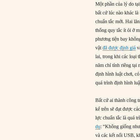
Một phần của lý do tại
bất cứ lúc nào khác l
chuẩn tắc mới. Hai lã
thống quy tắc ít ỏi ở m
phương tiện bay không
vật
đã được định giá
v
lai, trong khi các loại
năm chỉ tính riêng tại
định hình luật chơi, 
quá trình định hình lu
Bất cứ ai thành công t
kể trên sẽ đạt được các
lực chuẩn tắc là quá t
dụ
: “Không giống như
và các kết nối USB, k