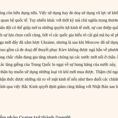
ng còn hữu dụng nữa. Việc sử dụng hay đe doạ sử dụng vũ lực sẽ kh
g quan hệ quốc tế. Tuy nhiên khác với thời kỳ mà chủ nghĩa trọng thươ
uân đội có thể giúp mở ra những quyền lợi kinh tế mới, sự can thiệp qu
nh sự lựa chọn cuối cùng, bởi vì các quốc gia hiểu rõ cái giá mà họ sẽ p
Nga mới đây đã xâm lược Ukraine, nhưng là sau khi Moscow đã sử dụn
(bao gồm cả đe doạ) để thuyết phục Kiev không được ngả hẳn về phươ
òng chắc chắn đang gia tăng nhanh chóng tại các nước mới nổi ở châu 
các láng giềng của Trung Quốc lo ngại về sự hung hăng của nước này,
n thân họ muốn sử dụng những loại vũ khí mới mua được. Thậm chí ng
ận thức được những rủi ro về mặt kinh tế nếu như theo đuổi các chín
 hình qua việc Bắc Kinh quyết định giảm căng thẳng với Nhật Bản sau h
ẩm phán Crater trở thành “người