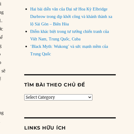
i
Hai bài diễn văn của Đại sứ Hoa Kỳ Elbridge
ng
Durbrow trong dịp khởi công và khánh thành xa
1.
lộ Sài Gòn – Biên Hòa
ớc
Điểm khác biệt trong tư tưởng chiến tranh của
hể
Việt Nam, Trung Quốc, Cuba
g
‘Black Myth: Wukong’ và sức mạnh mềm của
p
Trung Quốc
p
 sẽ
ể
TÌM BÀI THEO CHỦ ĐỀ
Tìm
bài
theo
ng
chủ
n
đề
LINKS HỮU ÍCH