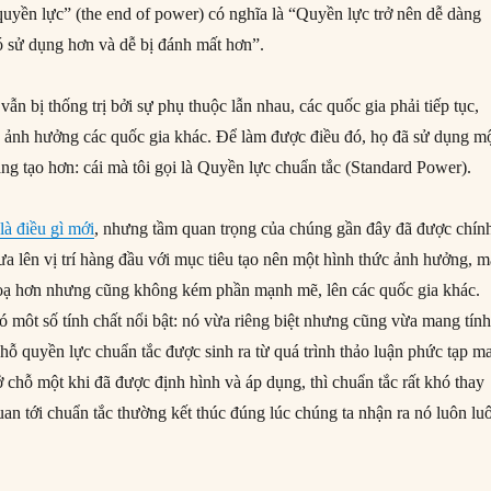
quyền lực” (the end of power) có nghĩa là “Quyền lực trở nên dễ dàng
ó sử dụng hơn và dễ bị đánh mất hơn”.
ẫn bị thống trị bởi sự phụ thuộc lẫn nhau, các quốc gia phải tiếp tục,
 ảnh hưởng các quốc gia khác. Để làm được điều đó, họ đã sử dụng m
ng tạo hơn: cái mà tôi gọi là Quyền lực chuẩn tắc (Standard Power).
là điều gì mới
, nhưng tầm quan trọng của chúng gần đây đã được chín
ưa lên vị trí hàng đầu với mục tiêu tạo nên một hình thức ảnh hưởng, 
doạ hơn nhưng cũng không kém phần mạnh mẽ, lên các quốc gia khác.
ó môt số tính chất nổi bật: nó vừa riêng biệt nhưng cũng vừa mang tín
chỗ quyền lực chuẩn tắc được sinh ra từ quá trình thảo luận phức tạp m
 ở chỗ một khi đã được định hình và áp dụng, thì chuẩn tắc rất khó thay
uan tới chuẩn tắc thường kết thúc đúng lúc chúng ta nhận ra nó luôn lu