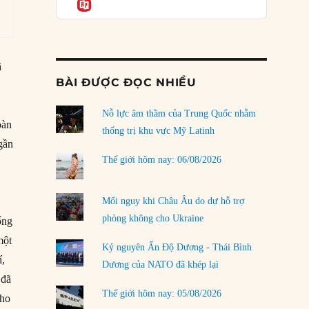
Informatio
03/08/2026
Đặt cược vào thất bại: Các quỹ đầu tư mạo
hiểm quốc gia và khía cạnh chính trị của vốn
rủi ro
ã
02/08/2026
BÀI ĐƯỢC ĐỌC NHIỀU
Làm thế nào để kết thúc Chiến tranh Iran?
Nỗ lực âm thầm của Trung Quốc nhằm
01/08/2026
oàn
thống trị khu vực Mỹ Latinh
Chiến lược kế tiếp của Bắc Kinh ở Biển Đông
gần
31/07/2026
Thế giới hôm nay: 06/08/2026
Trật tự thế giới mới: Các nước nhỏ sẽ luôn
phải chịu đựng?
Mối nguy khi Châu Âu do dự hỗ trợ
30/07/2026
phòng không cho Ukraine
ống
một
Tập tìm cách chôn vùi bê bối chấn động vòng
Kỷ nguyên Ấn Độ Dương - Thái Bình
tròn thân cận của mình
í,
Dương của NATO đã khép lại
29/07/2026
đã
Thế giới hôm nay: 05/08/2026
cho
LOAD MORE