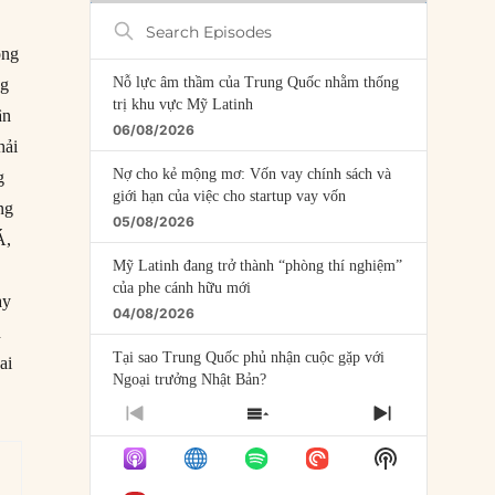
Search
Episodes
ông
Nỗ lực âm thầm của Trung Quốc nhằm thống
ng
trị khu vực Mỹ Latinh
ân
06/08/2026
hải
Nợ cho kẻ mộng mơ: Vốn vay chính sách và
g
giới hạn của việc cho startup vay vốn
ng
05/08/2026
Á,
Mỹ Latinh đang trở thành “phòng thí nghiệm”
của phe cánh hữu mới
ay
04/08/2026
h
Tại sao Trung Quốc phủ nhận cuộc gặp với
ai
Ngoại trưởng Nhật Bản?
04/08/2026
PREVIOUS
SHOW
NEXT
EPISODE
EPISODES
EPISODE
Điểm mù chiến lược của Trump tại Thái Bình
Show
LIST
Dương
Podcast