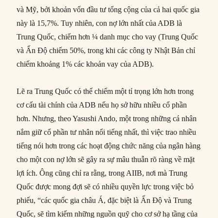
và Mỹ, bởi khoản vốn đầu tư tổng cộng của cả hai quốc gia
này là 15,7%. Tuy nhiên, con nợ lớn nhất của ADB là
Trung Quốc, chiếm hơn ¼ danh mục cho vay (Trung Quốc
và Ấn Độ chiếm 50%, trong khi các công ty Nhật Bản chỉ
chiếm khoảng 1% các khoản vay của ADB).
Lẽ ra Trung Quốc có thể chiếm một tỉ trọng lớn hơn trong
cơ cấu tài chính của ADB nếu họ sở hữu nhiều cổ phần
hơn. Nhưng, theo Yasushi Ando, một trong những cá nhân
nắm giữ cổ phần tư nhân nổi tiếng nhất, thì việc trao nhiều
tiếng nói hơn trong các hoạt động chức năng của ngân hàng
cho một con nợ lớn sẽ gây ra sự mâu thuẫn rõ ràng về mặt
lợi ích. Ông cũng chỉ ra rằng, trong AIIB, nơi mà Trung
Quốc được mong đợi sẽ có nhiều quyền lực trong việc bỏ
phiếu, “các quốc gia châu Á, đặc biệt là Ấn Độ và Trung
Quốc, sẽ tìm kiếm những nguồn quỹ cho cơ sở hạ tầng của