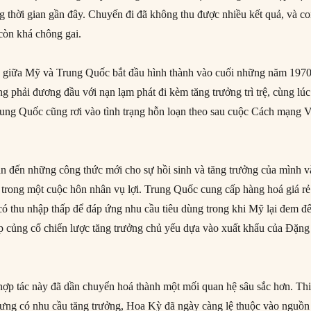
 thời gian gần đây. Chuyến đi đã không thu được nhiều kết quả, và c
còn khá chông gai.
u giữa Mỹ và Trung Quốc bắt đầu hình thành vào cuối những năm 197
g phải đương đầu với nạn lạm phát đi kèm tăng trưởng trì trệ, cùng lúc
Trung Quốc cũng rơi vào tình trạng hỗn loạn theo sau cuộc Cách mạng 
ần đến những công thức mới cho sự hồi sinh và tăng trưởng của mình v
 trong một cuộc hôn nhân vụ lợi. Trung Quốc cung cấp hàng hoá giá rẻ
 thu nhập thấp để đáp ứng nhu cầu tiêu dùng trong khi Mỹ lại đem đ
p củng cố chiến lược tăng trưởng chủ yếu dựa vào xuất khẩu của Đặng
 hợp tác này đã dần chuyển hoá thành một mối quan hệ sâu sắc hơn. Th
hưng có nhu cầu tăng trưởng, Hoa Kỳ đã ngày càng lệ thuộc vào nguồn