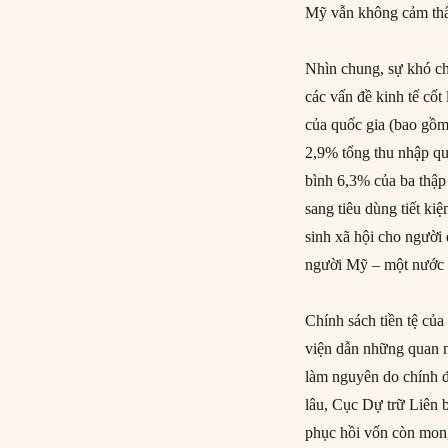
Mỹ vẫn không cảm thấy
Nhìn chung, sự khó chị
các vấn đề kinh tế cốt 
của quốc gia (bao gồm
2,9% tổng thu nhập quố
bình 6,3% của ba thập
sang tiêu dùng tiết k
sinh xã hội cho người
người Mỹ – một nước M
Chính sách tiền tệ củ
viện dẫn những quan n
làm nguyên do chính để
lâu, Cục Dự trữ Liên b
phục hồi vốn còn mo