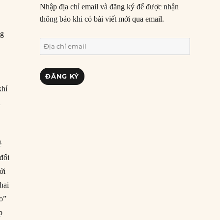
Nhập địa chỉ email và đăng ký để được nhận
thông báo khi có bài viết mới qua email.
ng
Địa
chỉ
email
ĐĂNG KÝ
khí
u
ề
đổi
ới
hai
ao”
p