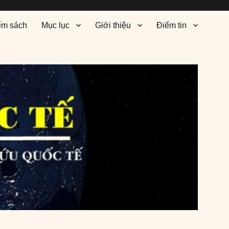
ểm sách
Mục lục
Giới thiệu
Điểm tin