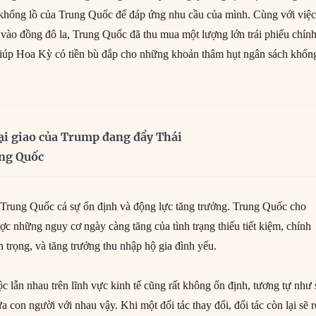
ư khổng lồ của Trung Quốc để đáp ứng nhu cầu của mình. Cùng với việ
vào đồng đô la, Trung Quốc đã thu mua một lượng lớn trái phiếu chín
iúp Hoa Kỳ có tiền bù đắp cho những khoản thâm hụt ngân sách khổn
ại giao của Trump đang đẩy Thái
ung Quốc
Trung Quốc cả sự ổn định và động lực tăng trưởng. Trung Quốc cho
c những nguy cơ ngày càng tăng của tình trạng thiếu tiết kiệm, chính
ận trọng, và tăng trưởng thu nhập hộ gia đình yếu.
c lẫn nhau trên lĩnh vực kinh tế cũng rất không ổn định, tương tự như
a con người với nhau vậy. Khi một đối tác thay đổi, đối tác còn lại sẽ r