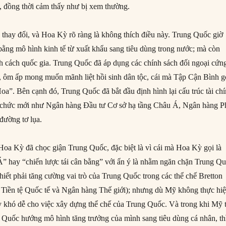
i, đồng thời cảm thấy như bị xem thường.
thay đổi, và Hoa Kỳ rõ ràng là không thích điều này. Trung Quốc giờ
 bằng mô hình kinh tế từ xuất khẩu sang tiêu dùng trong nước; mà còn
ính cách quốc gia. Trung Quốc đã áp dụng các chính sách đối ngoại cứn
, ôm ấp mong muốn mãnh liệt hồi sinh dân tộc, cái mà Tập Cận Bình g
oa”. Bên cạnh đó, Trung Quốc đã bắt đầu định hình lại cấu trúc tài ch
ổ chức mới như Ngân hàng Đầu tư Cơ sở hạ tầng Châu Á, Ngân hàng P
đường tơ lụa.
a Kỳ đã chọc giận Trung Quốc, đặc biệt là vì cái mà Hoa Kỳ gọi là
Á” hay “chiến lược tái cân bằng” với ẩn ý là nhằm ngăn chặn Trung Qu
hiết phải tăng cường vai trò của Trung Quốc trong các thể chế Bretton
Tiền tệ Quốc tế và Ngân hàng Thế giới); nhưng dù Mỹ không thực hi
y khó dễ cho việc xây dựng thể chế của Trung Quốc. Và trong khi Mỹ 
g Quốc hướng mô hình tăng trưởng của mình sang tiêu dùng cá nhân, th