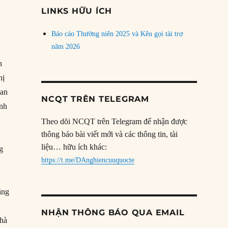
đề
LINKS HỮU ÍCH
Báo cáo Thường niên 2025 và Kêu gọi tài trợ
năm 2026
n
hị
uan
NCQT TRÊN TELEGRAM
ính
Theo dõi NCQT trên Telegram để nhận được
thông báo bài viết mới và các thông tin, tài
liệu… hữu ích khác:
g
https://t.me/DAnghiencuuquocte
ăng
NHẬN THÔNG BÁO QUA EMAIL
nhà