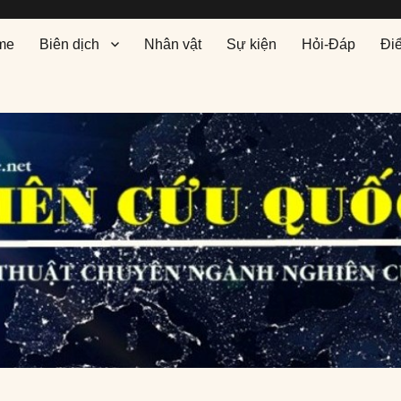
me
Biên dịch
Nhân vật
Sự kiện
Hỏi-Đáp
Đi