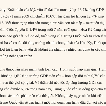
 ràng: Xuất khẩu của Mỹ, vốn đã đạt đến mức kỷ lục 13,7% tổng GDP
 (Quý I năm 2009 chỉ chiếm 10,6%), lại giảm trở lại còn 12,7% tổng
. Với thực trạng nhu cầu trong nước vẫn còn rất thấp – mức tiêu thụ
 bình ở tốc độ yếu là 1,4% trong suốt 7 năm rưỡi qua – Hoa Kỳ đang cầ
hơn bao giờ hết. Và do đó, triển vọng của Trung Quốc, với tư cách là t
thứ ba và có tốc độ tăng trưởng nhanh chóng nhất của Hoa Kỳ, là rất q
 Dự trữ Liên bang vốn đã không thể phát huy nhiều tác dụng từ các ch
u khủng hoảng tài chính.
phụ thuộc lẫn nhau mang tính toàn cầu. Trong suốt thập niên qua, Trun
i khoảng 1,6% tăng trưởng GDP toàn cầu – hơn gấp đôi mức 0,7% của
iến trên thế giới cộng lại. Và thậm chí nếu tốc độ tăng trưởng GDP của
g còn ở mức 6,8% trong năm nay, Trung Quốc vẫn sẽ đóng góp cho t
hơn các nước phát triển của thế giới. Không mấy ngạc nhiên khi triển
Trung Quốc vẫn sẽ tiếp tục là một mối quan tâm hàng đầu đối với các 