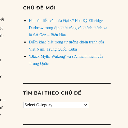
CHỦ ĐỀ MỚI
yết
Hai bài diễn văn của Đại sứ Hoa Kỳ Elbridge
ng
Durbrow trong dịp khởi công và khánh thành xa
lộ Sài Gòn – Biên Hòa
ức
Điểm khác biệt trong tư tưởng chiến tranh của
Việt Nam, Trung Quốc, Cuba
‘Black Myth: Wukong’ và sức mạnh mềm của
n
Trung Quốc
y.
TÌM BÀI THEO CHỦ ĐỀ
c –
Tìm
từ
bài
ự
theo
chủ