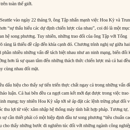
trên toàn thế giới.
 Seattle vào ngày 22 tháng 9, ông Tập nhấn mạnh việc Hoa Kỳ và Tru
hơn “sự thấu hiểu các dự định chiến lược của nhau”, coi đó là một mục
uan hệ song phương. Tuy nhiên, những trao đổi của ông Tập với Tổng
 ràng là thiếu đề cập đến khía cạnh đó. Chương trình nghị sự giữa hai
i phần nhiều những vấn đề tách biệt nhau như an ninh mạng, biến đổi 
rường hơn là sự quan tâm đến những thách thức chiến lược mà cả hai đề
y cùng nhau đối mặt.
u dấu hiệu cho thấy sự tiến triển thực chất ngay cả trong những vấn đ
ảo luận. Cả hai bên đều ca ngợi cam kết mới đạt được trong việc trao 
inh mạng; tuy nhiên Hoa Kỳ sắp tới sẽ áp đặt các lệnh trừng phạt đối v
c thu lợi từ việc xâm nhập hệ thống máy tính bất hợp pháp. Tương tự, 
h sự cần thiết phải có một hiệp định đầu tư song phương “tiêu chuẩn c
iệu cho thấy những bước đi nghiêm túc đối với những ngành công nghiệ