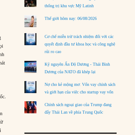
thống trị khu vực Mỹ Latinh
LOAD MORE
Thế giới hôm nay: 06/08/2026
Cơ chế miễn trừ trách nhiệm đối với các
g
quyết định đầu tư khoa học và công nghệ
ọi
rủi ro cao
ính
hát
Kỷ nguyên Ấn Độ Dương - Thái Bình
Dương của NATO đã khép lại
Nợ cho kẻ mộng mơ: Vốn vay chính sách
và giới hạn của việc cho startup vay vốn
ốc.
Chính sách ngoại giao của Trump đang
đẩy Thái Lan về phía Trung Quốc
ện
từ
ì