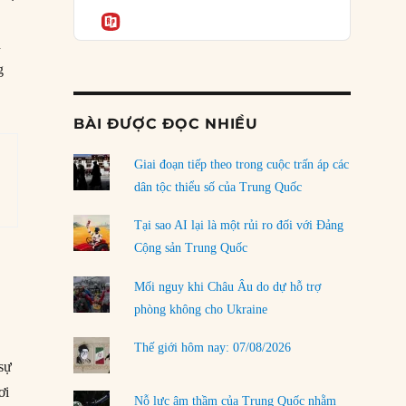
Podcast
của phe cánh hữu mới
Informatio
c
04/08/2026
h
g
Tại sao Trung Quốc phủ nhận cuộc gặp với
Ngoại trưởng Nhật Bản?
04/08/2026
BÀI ĐƯỢC ĐỌC NHIỀU
Điểm mù chiến lược của Trump tại Thái Bình
Dương
Giai đoạn tiếp theo trong cuộc trấn áp các
03/08/2026
dân tộc thiểu số của Trung Quốc
Đặt cược vào thất bại: Các quỹ đầu tư mạo
Tại sao AI lại là một rủi ro đối với Đảng
hiểm quốc gia và khía cạnh chính trị của vốn
Cộng sản Trung Quốc
rủi ro
02/08/2026
Mối nguy khi Châu Âu do dự hỗ trợ
phòng không cho Ukraine
Làm thế nào để kết thúc Chiến tranh Iran?
01/08/2026
Thế giới hôm nay: 07/08/2026
 sự
Chiến lược kế tiếp của Bắc Kinh ở Biển Đông
ơi
31/07/2026
Nỗ lực âm thầm của Trung Quốc nhằm