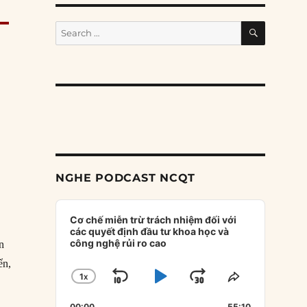
–
SEARCH
Search
for:
NGHE PODCAST NCQT
Audio
Player
Cơ chế miễn trừ trách nhiệm đối với
các quyết định đầu tư khoa học và
công nghệ rủi ro cao
n
ển,
1
X
SKIP
PLAY
JUMP
CHANGE
SHARE
PLAYBACK
THIS
BACKWARD
PAUSE
FORWARD
00:00
55:10