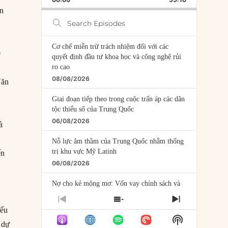
RATE
EPISODE
on
Search
Episodes
Cơ chế miễn trừ trách nhiệm đối với các
0
quyết định đầu tư khoa học và công nghệ rủi
ro cao
08/08/2026
Văn
Giai đoạn tiếp theo trong cuộc trấn áp các dân
tộc thiểu số của Trung Quốc
06/08/2026
à
Nỗ lực âm thầm của Trung Quốc nhằm thống
trị khu vực Mỹ Latinh
ến
06/08/2026
Nợ cho kẻ mộng mơ: Vốn vay chính sách và
giới hạn của việc cho startup vay vốn
PREVIOUS
SHOW
NEXT
05/08/2026
iếu
EPISODE
EPISODES
EPISODE
Show
LIST
 dự
Mỹ Latinh đang trở thành “phòng thí nghiệm”