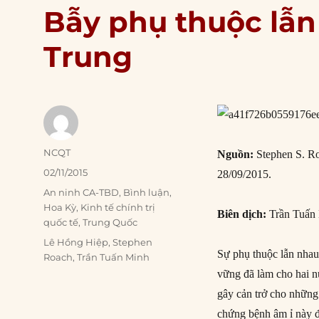
Bẫy phụ thuộc lẫn
Trung
Author
NCQT
Nguồn:
Stephen S. Ro
Posted
02/11/2015
28/09/2015.
on
Categories
An ninh CA-TBD
,
Bình luận
,
Hoa Kỳ
,
Kinh tế chính trị
Biên dịch:
Trần Tuấn
quốc tế
,
Trung Quốc
Tags
Lê Hồng Hiệp
,
Stephen
Sự phụ thuộc lẫn nhau
Roach
,
Trần Tuấn Minh
vững đã làm cho hai n
gây cản trở cho những 
chứng bệnh âm ỉ này đ