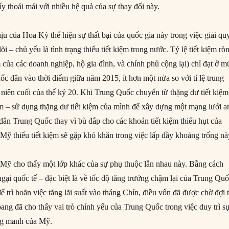
 thoải mái với nhiều hệ quả của sự thay đổi này.
u của Hoa Kỳ thể hiện sự thất bại của quốc gia này trong việc giải qu
lõi – chủ yếu là tình trạng thiếu tiết kiệm trong nước. Tỷ lệ tiết kiệm rò
 của các doanh nghiệp, hộ gia đình, và chính phủ cộng lại) chỉ đạt ở m
c dân vào thời điểm giữa năm 2015, ít hơn một nửa so với tỉ lệ trung
 niên cuối của thế kỷ 20. Khi Trung Quốc chuyển từ thặng dư tiết kiệm
iệm – sử dụng thặng dư tiết kiệm của mình để xây dựng một mạng lưới a
 dân Trung Quốc thay vì bù đắp cho các khoản tiết kiệm thiếu hụt của
ỹ thiếu tiết kiệm sẽ gặp khó khăn trong việc lấp đầy khoảng trống nà
a Mỹ cho thấy một lớp khác của sự phụ thuộc lẫn nhau này. Bằng cách
gại quốc tế – đặc biệt là về tốc độ tăng trưởng chậm lại của Trung Quố
 trì hoãn việc tăng lãi suất vào tháng Chín, điều vốn đã được chờ đợi 
ang đã cho thấy vai trò chính yếu của Trung Quốc trong việc duy trì s
ng manh của Mỹ.